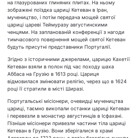
на глазурованих глиняних плитах. На ньому
зображені поїздка цариці Кетеван в Іран,
мучеництво, і потім передача мощей святої
цариці цареві Теймуразу августинскими
ченцями. На запланованій конференції з нагоди
тимчасового повернення мощей святої Кетеван
будуть присутні представники Португалії.
Згідно з історичними джерелами, царицю Кахетії
Кетеван взяли в полон під час походу шаха
Аббаса на Грузію в 1613 році. Цариця
відмовилася змінювати релігію, через що в 1624
році її стратили в місті Ширазі.
Португальські місіонери, очевидці мучеництва
цариці, таємно викопали останки цариці Кетеван
і перевезли в монастир августинців в Ісфахані.
Пізніше місіонери привезли частини тіла цариці
Кетеван в Грузію. Вони зберігалися в храмі