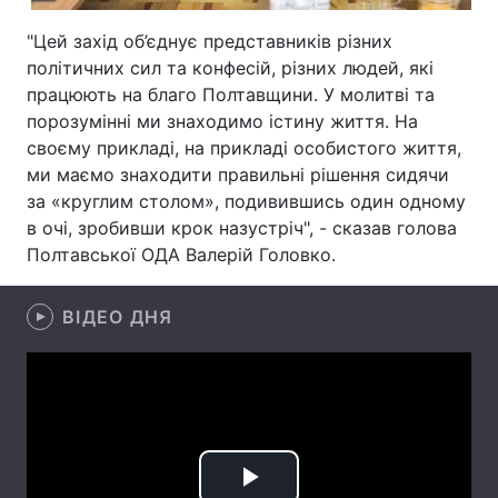
Лонгріди
"Цей захід об’єднує представників різних
політичних сил та конфесій, різних людей, які
працюють на благо Полтавщини. У молитві та
Відео з Youtube
Статті
порозумінні ми знаходимо істину життя. На
своєму прикладі, на прикладі особистого життя,
Інтерв'ю
Думки
ми маємо знаходити правильні рішення сидячи
за «круглим столом», подивившись один одному
Архів
Вакансії
в очі, зробивши крок назустріч", - сказав голова
Контакти
Полтавської ОДА Валерій Головко.
Послуги
ВІДЕО ДНЯ