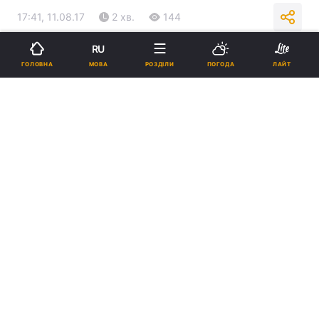
17:41, 11.08.17
2 хв.
144
RU
Підпишіться на нас в Google
МОВА
ГОЛОВНА
РОЗДІЛИ
ПОГОДА
ЛАЙТ
Фото: Telegram.ee
Реклама