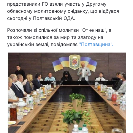
представники ГО взяли участь у Другому
обласному молитовному сніданку, що відбувся
сьогодні у Полтавській ОДА.
Головна
Війна
Розпочали зі спільної молитви "Отче наш", а
також помолилися за мир та злагоду на
Україна
Політика
українській землі, повідомляє
"Полтавщина".
Економіка
Світ
Спорт
Наука
Техно і зв'язок
Лайт
Зброя
Інциденти
Здоров'я
Туризм
Цікавинки
Погода
Екологія
Регіони