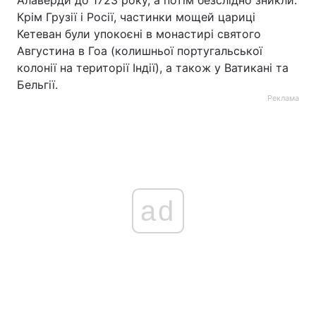
Алаверди до 1723 року, а потім безслідно зникли.
Крім Грузії і Росії, частинки мощей цариці
Кетеван були упокоєні в монастирі святого
Августина в Гоа (колишньої португальської
колонії на території Індії), а також у Ватикані та
Бельгії.
Реклама
ad