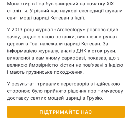
Монастир в Гоа був знищений на початку XIX
століття. У різний час наукові експедиції шукали
святі мощі цариці Кетеван в Індії.
У 2013 році журнал «Archeology» розповсюдив
заяву, згідно з якою останки, виявлені в руїнах
церкви в Гоа, належали цариці Кетеван. За
інформацією журналу, аналіз ДНК кісток руки,
виявленої в кам'яному саркофазі, показав, що з
великою ймовірністю кістки не пов'язані з Індією
і мають грузинське походження.
У результаті тривалих переговорів з індійською
стороною було прийнято рішення про тимчасову
доставку святих мощей цариці в Грузію.
ПІДТРИМАЙТЕ НАС