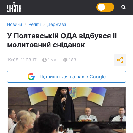
›
›
Новини
Релігії
Держава
У Полтавській ОДА відбувся ІІ
молитовний сніданок
19:08, 11.08.17
1 хв.
183
Підпишіться на нас в Google