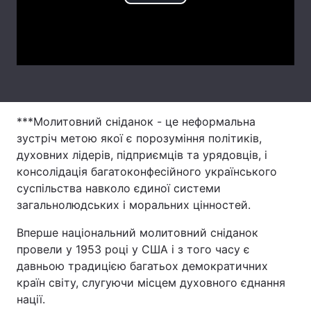
Play
Тема оформлення
Video
***Молитовний сніданок - це неформальна
зустріч метою якої є порозуміння політиків,
духовних лідерів, підприємців та урядовців, і
консолідація багатоконфесійного українського
суспільства навколо єдиної системи
загальнолюдських і моральних цінностей.
Вперше національний молитовний сніданок
провели у 1953 році у США і з того часу є
давньою традицією багатьох демократичних
країн світу, слугуючи місцем духовного єднання
нації.