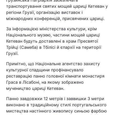
Грузинська Патріархія забезпечать
транспортування святих мощей цариці Кетеван у
регіони Грузії, організацію виставок і
міжнародних конференцій, присвячених цариці.
За інформацією міністерства культури, крім
Національного музею, частини мощей цариці
Кетеван будуть доставлені в храм Пресвятої
Трійці (Самеба) в Тбілісі й єпархії на території
Грузії.
Примітно, що Національне агентство захисту
культурної спадщини профінансувало
реставрацію панно головної кімнати монастиря
Граса в Лісабоні, на якому зображено
мучеництво цариці Кетеван.
Панно завдовжки 12 метрів і заввишки 3 метри
виконано в традиційному стилі португальського
мистецтва настінного живопису синьою фарбою