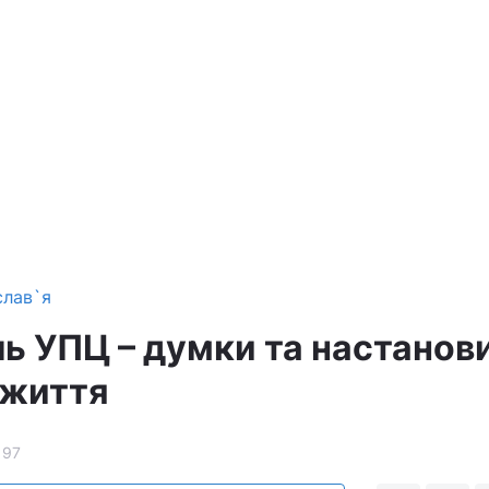
слав`я
ь УПЦ – думки та настанов
 життя
197