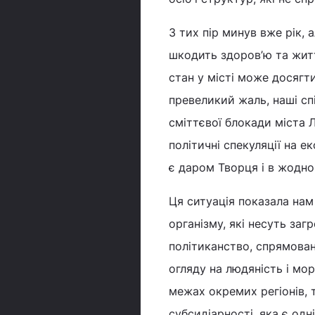
З тих пір минув вже рік, 
шкодить здоров’ю та житт
стан у місті може досягти
превеликий жаль, наші сп
сміттєвої блокади міста 
політичні спекуляції на ек
є даром Творця і в жодно
Ця ситуація показала на
організму, які несуть за
політиканство, спрямован
огляду на людяність і мор
межах окремих регіонів, т
субсидіарності, яка є од