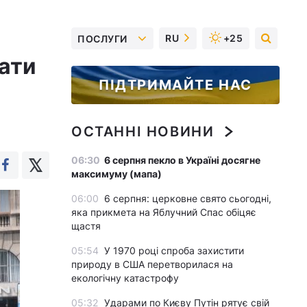
RU
+25
ПОСЛУГИ
ати
ПІДТРИМАЙТЕ НАС
ОСТАННІ НОВИНИ
06:30
6 серпня пекло в Україні досягне
максимуму (мапа)
06:00
6 серпня: церковне свято сьогодні,
яка прикмета на Яблучний Спас обіцяє
щастя
05:54
У 1970 році спроба захистити
природу в США перетворилася на
екологічну катастрофу
05:32
Ударами по Києву Путін рятує свій