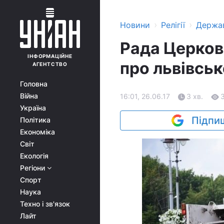
›
›
Новини
Релігії
Держа
Рада Церков
ІНФОРМАЦІЙНЕ
про львівськ
АГЕНТСТВО
Головна
Війна
16:01, 26.06.17
3 хв.
Україна
Підпиш
Політика
Економіка
Світ
Екологія
Регіони
Спорт
Наука
Техно і зв'язок
Лайт