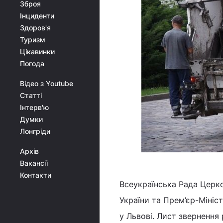
Зброя
Інциденти
Здоров'я
Туризм
Цікавинки
Погода
Відео з Youtube
Статті
Інтерв'ю
Думки
Лонгріди
Архів
Вакансії
Контакти
Всеукраїнська Рада Церко
України та Прем’єр-Мініс
у Львові. Лист звернення