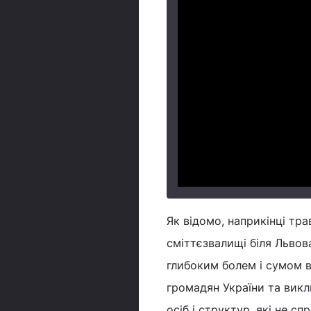
Як відомо, наприкінці т
сміттєзвалищі біля Львов
глибоким болем і сумом в
громадян України та викл
осіб і структур, які не с