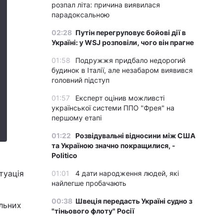
розпал літа: причина виявилася
парадоксальною
02:28
Путін перегруповує бойові дії в
Україні: у WSJ розповіли, чого він прагне
01:58
Подружжя придбало недорогий
будинок в Італії, але незабаром виявився
головний підступ
01:57
Експерт оцінив можливсті
української системи ППО "Фрея" на
першому етапі
01:22
Розвідувальні відносини між США
та Україною значно покращилися, -
Politico
туація
01:01
4 дати народження людей, які
найлегше пробачають
х
00:38
Швеція передасть Україні судно з
альних
"тіньового флоту" Росії