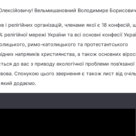
Олексійовичу! Вельмишановний Володимире Борисович
 і релігійних організацій, членами якої є 18 конфесій, 
релігійної мережі України та всі основні конфесії Украї
толицького, римо-католицького та протестантського
відних напрямків християнства, а також основних вірос
ється до вас з приводу екологічної проблеми пов’язаної 
ьвова. Спонукою цього звернення є також лист від очіл
, який додаємо.