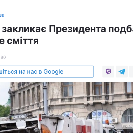
ва
 закликає Президента подб
е сміття
380
іться на нас в Google