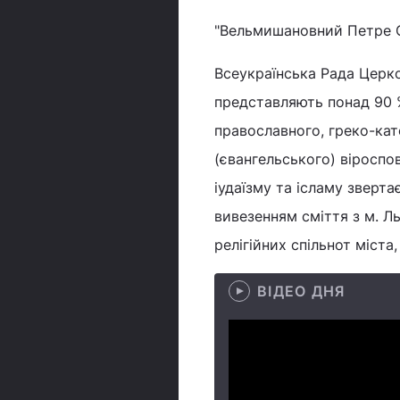
"Вельмишановний Петре 
Всеукраїнська Рада Церков
представляють понад 90 % 
православного, греко-ка
(євангельського) віроспо
іудаїзму та ісламу зверта
вивезенням сміття з м. Л
релігійних спільнот міста
ВІДЕО ДНЯ