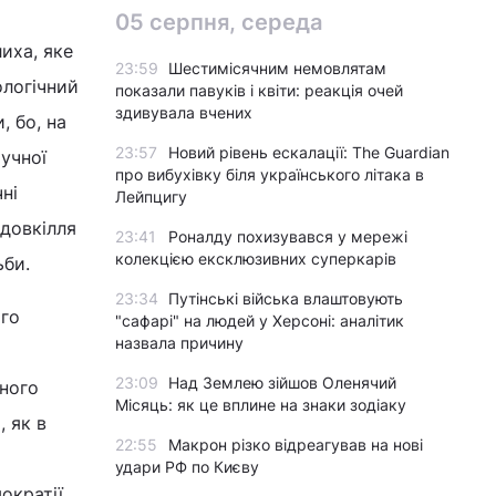
05 серпня, середа
иха, яке
23:59
Шестимісячним немовлятам
ологічний
показали павуків і квіти: реакція очей
здивувала вчених
, бо, на
23:57
Новий рівень ескалації: The Guardian
учної
про вибухівку біля українського літака в
ні
Лейпцигу
 довкілля
23:41
Роналду похизувався у мережі
колекцією ексклюзивних суперкарів
ьби.
23:34
Путінські війська влаштовують
ого
"сафарі" на людей у Херсоні: аналітик
назвала причину
23:09
Над Землею зійшов Оленячий
дного
Місяць: як це вплине на знаки зодіаку
, як в
22:55
Макрон різко відреагував на нові
удари РФ по Києву
ократії.