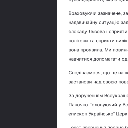
Враховуючи зазначене, з
надзвичайну ситуацію зад
блокаду Львова і сприяти
полігони та сприяти вилі
вона проявила. Ми повинні
навчитися допомагати од
Сподіваємося, що це наше
застанови над своєю пове
За дорученням Всеукраїнс
Паночко Головуючий у Все
єпископ Української Церк
Текст звернення подано бе