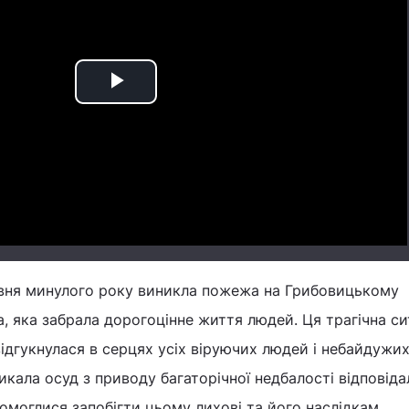
Play
Video
равня минулого року виникла пожежа на Грибовицькому
а, яка забрала дорогоцінне життя людей. Ця трагічна си
ідгукнулася в серцях усіх віруючих людей і небайдужи
икала осуд з приводу багаторічної недбалості відповід
промоглися запобігти цьому лихові та його наслідкам.