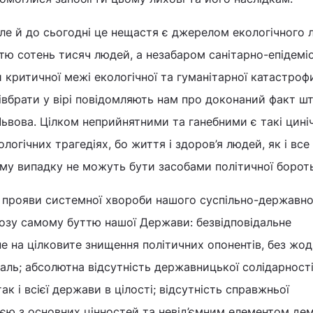
але й до сьогодні це нещастя є джерелом екологічного л
ю сотень тисяч людей, а незабаром санітарно-епідемі
 критичної межі екологічної та гуманітарної катастрофи
івбрати у вірі повідомляють нам про доконаний факт шт
Львова. Цілком неприйнятними та ганебними є такі циніч
ологічних трагедіях, бо життя і здоров’я людей, як і все
му випадку не можуть бути засобами політичної борот
м прояви системної хвороби нашого суспільно-державн
грозу самому буттю нашої Держави: безвідповідальне
е на цілковите знищення політичних опонентів, без жо
аль; абсолютна відсутність державницької солідарності
ак і всієї держави в цілості; відсутність справжньої
нією з основних цінностей та невід’ємним елементом дем