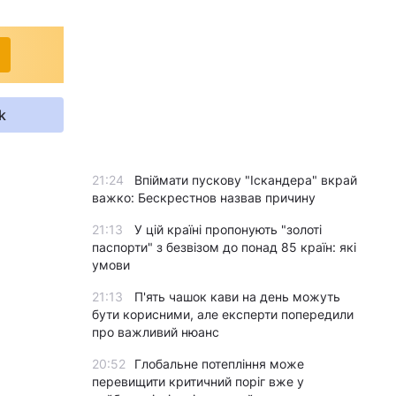
k
21:24
Впіймати пускову "Іскандера" вкрай
важко: Бескрестнов назвав причину
21:13
У цій країні пропонують "золоті
паспорти" з безвізом до понад 85 країн: які
умови
21:13
П'ять чашок кави на день можуть
бути корисними, але експерти попередили
про важливий нюанс
20:52
Глобальне потепління може
перевищити критичний поріг вже у