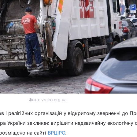
Фото: vrciro.org.ua
в і релігійних організацій у відкритому зверненні до П
тра України закликає вирішити надзвичайну екологічну 
 розміщено на сайті
ВРЦіРО
.