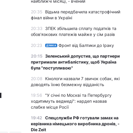
найближчі місяці, - вчений
20:35
Відьма передбачила катастрофічний
фінал війни в Україні
20:33
ЗПЕК збільшила сплату податків та
обов'язкових платежів майже у сім разів
20:23
Фронт від Балтики до Іраку
ДУМКА
20:15
Зеленський допустив, що партнери
притримали антибалістику, щоб Україна
була "поступливою"
20:08
Кінологи назвали 7 звичок собак, які
доводять їхню безмежну відданість
и
19:56
"У січні по Москві та Петербургу
ходитимуть ведмеді": нардеп назвав
слабке місце Росії
19:42
Спецслужби РФ готували замах на
керівника німецького виробника дронів, -
Die Zeit