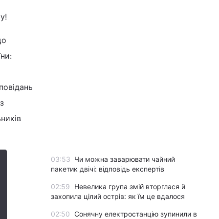
у!
що
ни:
повідань
з
ьників
03:53
Чи можна заварювати чайний
пакетик двічі: відповідь експертів
02:59
Невелика група змій вторглася й
захопила цілий острів: як їм це вдалося
02:50
Сонячну електростанцію зупинили в