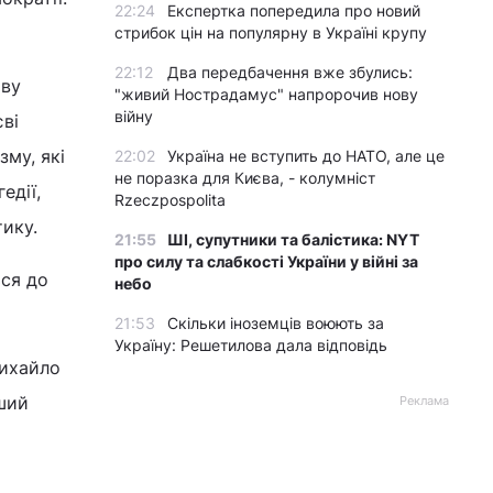
22:24
Експертка попередила про новий
стрибок цін на популярну в Україні крупу
22:12
Два передбачення вже збулись:
єву
"живий Нострадамус" напророчив нову
війну
єві
му, які
22:02
Україна не вступить до НАТО, але це
не поразка для Києва, - колумніст
едії,
Rzeczpospolita
ику.
21:55
ШІ, супутники та балістика: NYT
про силу та слабкості України у війні за
ься до
небо
21:53
Скільки іноземців воюють за
Україну: Решетилова дала відповідь
Михайло
рший
Реклама