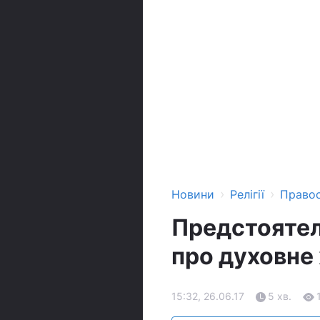
›
›
Новини
Релігії
Право
Предстоятел
про духовне
15:32, 26.06.17
5 хв.