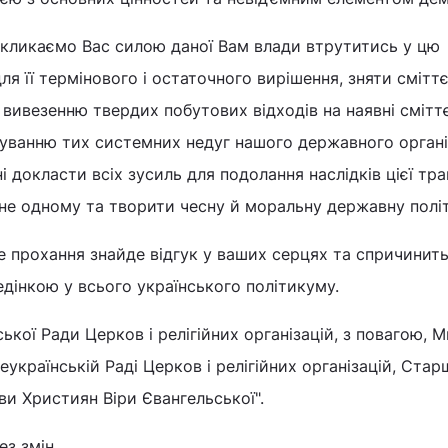
акликаємо Вас силою даної Вам влади втрутитись у цю
ля її термінового і остаточного вирішення, зняти смітт
 вивезенню твердих побутових відходів на наявні смітт
куванню тих системних недуг нашого державного організ
 докласти всіх зусиль для подолання наслідків цієї траг
не одному та творити чесну й моральну державну політ
 прохання знайде відгук у ваших серцях та спричинит
дінкою у всього українського політикуму.
ької Ради Церков і релігійних організацій, з повагою, 
українській Раді Церков і релігійних організацій, Ста
ви Християн Віри Євангельської".
з змін.