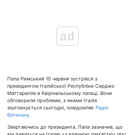
ad
Папа Римський 10 червня зустрівся з
президентом Італійської Республіки Серджо
Маттарелле в Квірінальському палаці. Вони
обговорили проблеми, з якими Італія
зіштовхується сьогодні, повідомляє
Радіо
Ватикану.
Звертаючись до президента, Папа зазначив, що
він дивиться на Італію «з вдячною пам'яттю» про