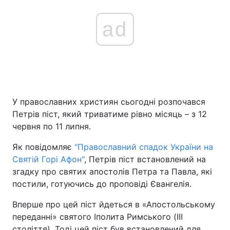
ad
У православних християн сьогодні розпочався
Петрів піст, який триватиме рівно місяць – з 12
червня по 11 липня.
Як повідомляє
"Православний спадок України на
Святій Горі Афон"
, Петрів піст встановлений на
згадку про святих апостолів Петра та Павла, які
постили, готуючись до проповіді Євангелія.
Вперше про цей піст йдеться в «Апостольському
переданні» святого Іполита Римського (III
століття). Тоді цей піст був встановлений для