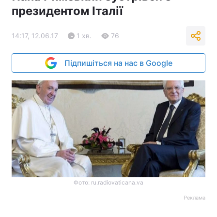
президентом Італії
14:17, 12.06.17
1 хв.
76
Підпишіться на нас в Google
Фото: ru.radiovaticana.va
Реклама