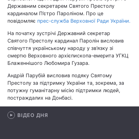
Державним секретарем Святого Престолу
кардиналом П’єтро Пароліном. Про це
повідомляє
прес-служба Верховної Ради України.
Головна
Війна
На початку зустрічі Державний секретар
Святого Престолу кардинал Паролін висловив
Україна
Політика
співчуття українському народу у зв’язку зі
Економіка
Світ
смертю Верховного архієпископа-емерита УГКЦ
Блаженнішого Любомира Гузара.
Спорт
Наука
Андрій Парубій висловив подяку Святому
Техно і зв'язок
Лайт
Престолу за підтримку України та, зокрема, за
потужну гуманітарну місію підтримки людей,
Зброя
Інциденти
постраждалих на Донбасі.
Здоров'я
Туризм
ВІДЕО ДНЯ
Цікавинки
Погода
Екологія
Регіони