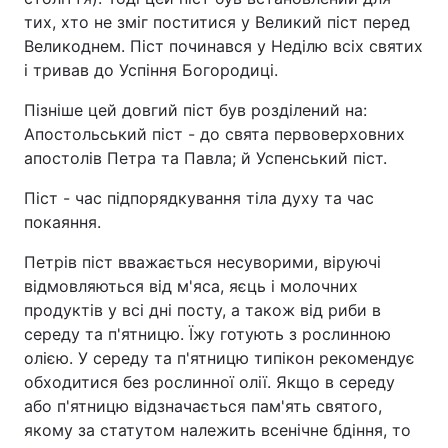
тих, хто не зміг поститися у Великий піст перед
Великоднем. Піст починався у Неділю всіх святих
і тривав до Успіння Богородиці.
Пізніше цей довгий піст був розділений на:
Апостольський піст - до свята первоверховних
апостолів Петра та Павла; й Успенський піст.
Піст - час підпорядкування тіла духу та час
покаяння.
Петрів піст вважається несуворими, віруючі
відмовляються від м'яса, яєць і молочних
продуктів у всі дні посту, а також від риби в
середу та п'ятницю. Їжу готують з рослинною
олією. У середу та п'ятницю типікон рекомендує
обходитися без рослинної олії. Якщо в середу
або п'ятницю відзначається пам'ять святого,
якому за статутом належить всенічне бдіння, то