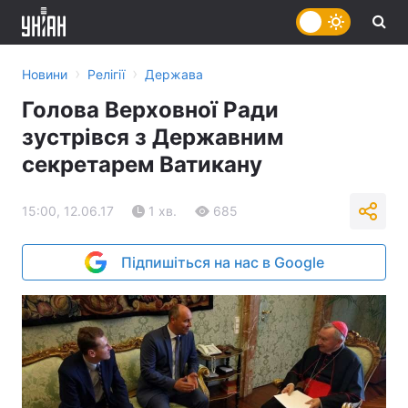
›
›
Новини
Релігії
Держава
Голова Верховної Ради
зустрівся з Державним
секретарем Ватикану
15:00, 12.06.17
1 хв.
685
Підпишіться на нас в Google