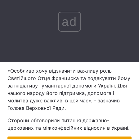
Лонгріди
ad
Відео з Youtube
Статті
Інтерв'ю
Думки
Архів
Вакансії
Контакти
«Особливо хочу відзначити важливу роль
Святійшого Отця Франциска та подякувати йому
Послуги
за ініціативу гуманітарної допомоги Україні. Для
нашого народу його підтримка, допомога і
молитва дуже важливі в цей час», - зазначив
Голова Верховної Ради.
Сторони обговорили питання державно-
церковних та міжконфесійних відносин в Україні.