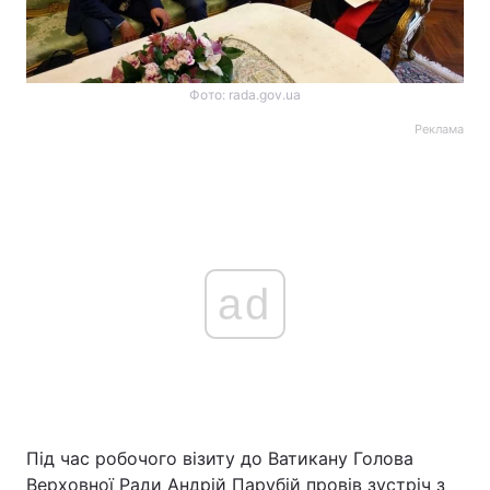
Фото: rada.gov.ua
Реклама
ad
Під час робочого візиту до Ватикану Голова
Верховної Ради Андрій Парубій провів зустріч з