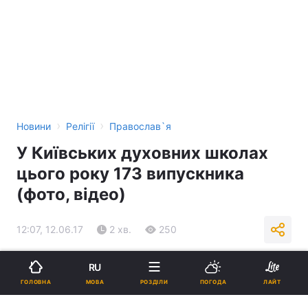
›
›
Новини
Релігії
Православ`я
У Київських духовних школах
цього року 173 випускника
(фото, відео)
12:07, 12.06.17
2 хв.
250
Підпишіться на нас в Google
RU
МОВА
ГОЛОВНА
РОЗДІЛИ
ПОГОДА
ЛАЙТ