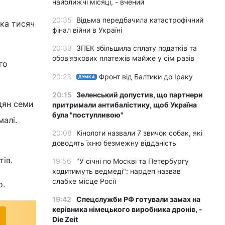
найближчі місяці, - вчений
20:35
Відьма передбачила катастрофічний
ка тисяч
фінал війни в Україні
20:33
ЗПЕК збільшила сплату податків та
обов'язкових платежів майже у сім разів
го
20:23
Фронт від Балтики до Іраку
ДУМКА
20:15
Зеленський допустив, що партнери
дян семи
притримали антибалістику, щоб Україна
була "поступливою"
малі.
20:08
Кінологи назвали 7 звичок собак, які
доводять їхню безмежну відданість
тів.
19:56
"У січні по Москві та Петербургу
ходитимуть ведмеді": нардеп назвав
слабке місце Росії
o.
19:42
Спецслужби РФ готували замах на
керівника німецького виробника дронів, -
Die Zeit