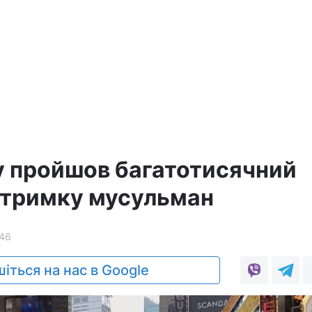
 пройшов багатотисячний
ідтримку мусульман
46
іться на нас в Google