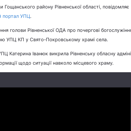
 Гощанського району Рівненської області, повідомляє
й портал УПЦ
.
ння голови Рівненської ОДА про почергові богослужінн
ю УПЦ КП у Свято-Покровському храмі села.
ПЦ Катерина Іванюк викрила Рівненську обласну адмін
формації щодо ситуації навколо місцевого храму.