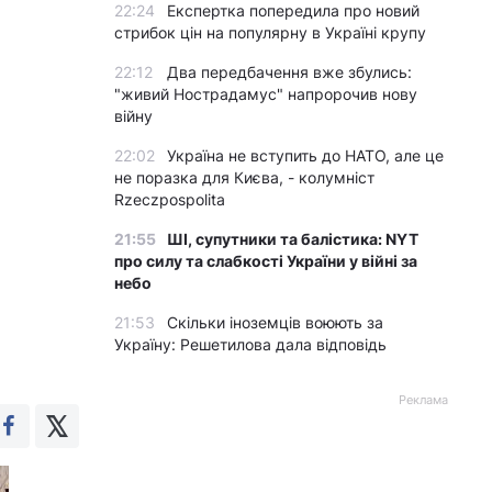
22:24
Експертка попередила про новий
стрибок цін на популярну в Україні крупу
22:12
Два передбачення вже збулись:
"живий Нострадамус" напророчив нову
війну
22:02
Україна не вступить до НАТО, але це
не поразка для Києва, - колумніст
Rzeczpospolita
21:55
ШІ, супутники та балістика: NYT
про силу та слабкості України у війні за
небо
21:53
Скільки іноземців воюють за
Україну: Решетилова дала відповідь
Реклама