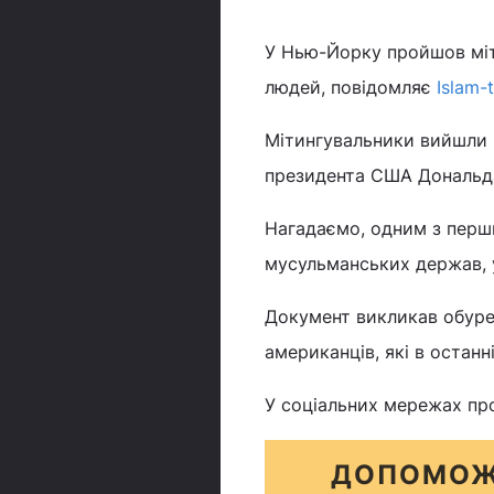
У Нью-Йорку пройшов міти
людей, повідомляє
Islam-
Мітингувальники вийшли 
президента США Дональд
Нагадаємо, одним з перши
мусульманських держав, у т
Документ викликав обурен
американців, які в останн
У соціальних мережах пр
ДОПОМОЖ