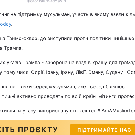
Фото: islam-today.ru
нг на підтримку мусульман, участь в якому взяли кіль
today
.
на Таймс-сквер, де виступили проти політики нинішньо
а Трампа.
х указів Трампа - заборона на в'їзд в країну для грома
ому числі Сирії, Іраку, Ірану, Лівії, Ємену, Судану і Со
ня не тільки серед мусульман, але і серед більшості
і тижні активно проводять по всій країні мітинги протес
отивники указу використовують хештег #IAmAMuslimTo
ІТЬ ПРОЄКТУ
ПІДТРИМАЙТЕ НАС