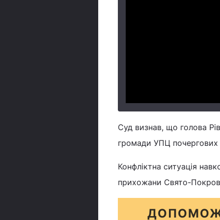
Суд визнав, що голова Рі
громади УПЦ почергових 
Конфліктна ситуація навк
прихожани Свято-Покровс
ДОПОМОЖ