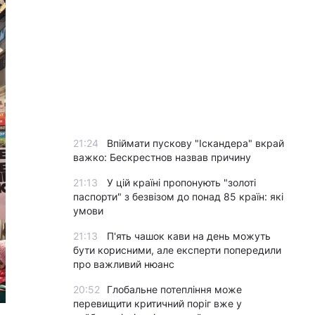
21:24
Впіймати пускову "Іскандера" вкрай
важко: Бескрестнов назвав причину
21:13
У цій країні пропонують "золоті
паспорти" з безвізом до понад 85 країн: які
умови
21:13
П'ять чашок кави на день можуть
бути корисними, але експерти попередили
про важливий нюанс
20:52
Глобальне потепління може
перевищити критичний поріг вже у