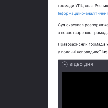
громади УПЦ села Рясники
Інформаційно-аналітични
Суд скасував розпорядже
з новоствореною громадо
Правозахисник громади У
у поданні неправдивої ін
ВІДЕО ДНЯ