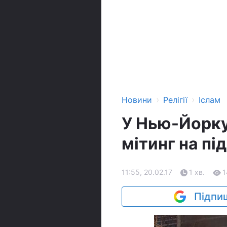
›
›
Новини
Релігії
Іслам
У Нью-Йорку
мітинг на п
11:55, 20.02.17
1 хв.
1
Підпиш