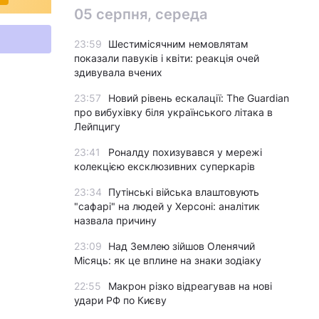
05 серпня, середа
23:59
Шестимісячним немовлятам
показали павуків і квіти: реакція очей
здивувала вчених
23:57
Новий рівень ескалації: The Guardian
про вибухівку біля українського літака в
Лейпцигу
23:41
Роналду похизувався у мережі
колекцією ексклюзивних суперкарів
23:34
Путінські війська влаштовують
"сафарі" на людей у Херсоні: аналітик
назвала причину
23:09
Над Землею зійшов Оленячий
Місяць: як це вплине на знаки зодіаку
22:55
Макрон різко відреагував на нові
удари РФ по Києву