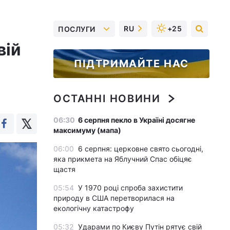
RU
+25
ПОСЛУГИ
вій
ПІДТРИМАЙТЕ НАС
ОСТАННІ НОВИНИ
06:30
6 серпня пекло в Україні досягне
максимуму (мапа)
06:00
6 серпня: церковне свято сьогодні,
яка прикмета на Яблучний Спас обіцяє
щастя
05:54
У 1970 році спроба захистити
природу в США перетворилася на
екологічну катастрофу
05:32
Ударами по Києву Путін рятує свій