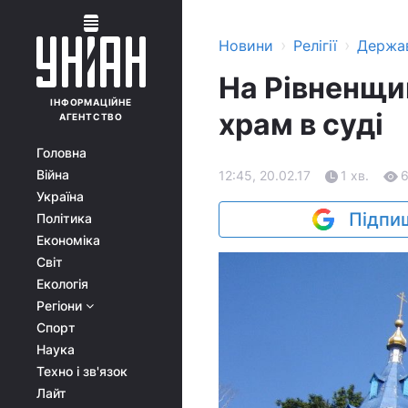
›
›
Новини
Релігії
Держа
На Рівненщи
ІНФОРМАЦІЙНЕ
храм в суді
АГЕНТСТВО
Головна
Війна
12:45, 20.02.17
1 хв.
Україна
Підпиш
Політика
Економіка
Світ
Екологія
Регіони
Спорт
Наука
Техно і зв'язок
Лайт