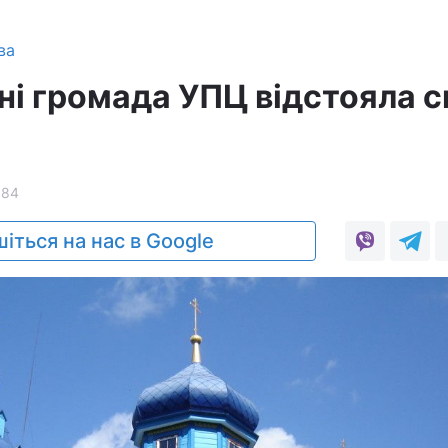
ва
ні громада УПЦ відстояла с
684
іться на нас в Google