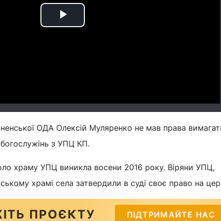
Play
Video
вненської ОДА Олексій Муляренко не мав права вимагат
богослужінь з УПЦ КП.
оло храму УПЦ виникла восени 2016 року. Віряни УПЦ,
ькому храмі села затвердили в суді своє право на цер
ІТЬ ПРОЄКТУ
ПІДТРИМАЙТЕ НАС