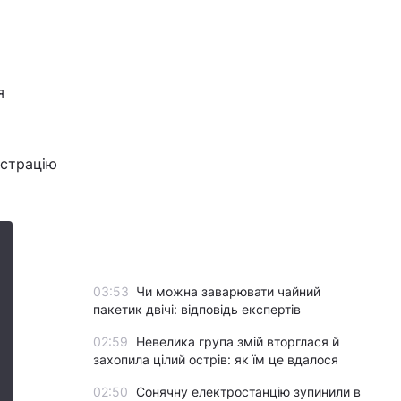
я
істрацію
03:53
Чи можна заварювати чайний
пакетик двічі: відповідь експертів
02:59
Невелика група змій вторглася й
захопила цілий острів: як їм це вдалося
02:50
Сонячну електростанцію зупинили в