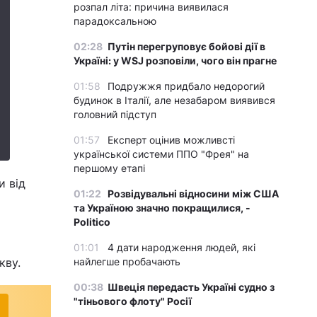
розпал літа: причина виявилася
парадоксальною
02:28
Путін перегруповує бойові дії в
Україні: у WSJ розповіли, чого він прагне
01:58
Подружжя придбало недорогий
будинок в Італії, але незабаром виявився
головний підступ
01:57
Експерт оцінив можливсті
української системи ППО "Фрея" на
першому етапі
и від
01:22
Розвідувальні відносини між США
та Україною значно покращилися, -
Politico
01:01
4 дати народження людей, які
кву.
найлегше пробачають
00:38
Швеція передасть Україні судно з
"тіньового флоту" Росії