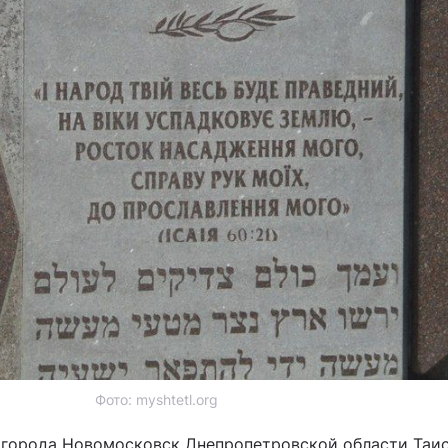
Фото: myshtetl.org
 города Новомосковск Днепропетровской области Таи