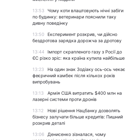
13:53
Чому коти влаштовують нічні забіги
по будинку: ветеринари пояснили таку
дивну поведінку
13:50
Експеримент розкрив, чи дійсно
бездротова зарядка дорожча за дротову
13:44
Імпорт скрапленого газу з Росії до
ЄС різко зріс: яка країна купила найбільше
13:23
На один знак Зодіаку ось-ось чекає
феєричний камбек після кількох років
випробувань
13:13
Армія США витратить $400 млн на
лазерні системи проти дронів
13:12
Нові рішення Нацбанку дозволять
бізнесу залучати більше кредитів: Пишний
розкрив деталі
13:06
Денисенко зізналася, чому