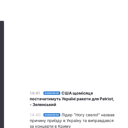
14:41
США щомісяця
ОНОВЛЕНО
постачатимуть Україні ракети для Patriot,
- Зеленський
14:40
Лідер "Ногу свело!" назвав
ОНОВЛЕНО
причину приїзду в Україну та виправдався
за концерти в Криму