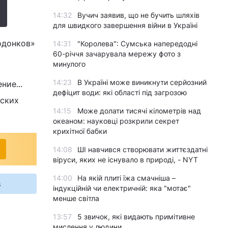
14:32
Вучич заявив, що не бучить шляхів
для швидкого завершення війни в Україні
одонков»
14:31
"Королева": Сумська напередодні
60-річчя зачарувала мережу фото з
минулого
14:23
В Україні може виникнути серйозний
ние...
дефіцит води: які області під загрозою
ьских
14:15
Може долати тисячі кілометрів над
океаном: науковці розкрили секрет
крихітної бабки
14:08
ШІ навчився створювати життєздатні
віруси, яких не існувало в природі, - NYT
14:00
На якій плиті їжа смачніша –
s
індукційній чи електричній: яка "мотає"
менше світла
13:57
5 звичок, які видають примітивне
мислення у людини