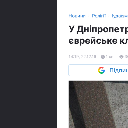
›
›
Новини
Релігії
Іудаїзм
У Дніпропет
єврейське к
14:19, 22.12.16
1 хв.
3
Підпиш