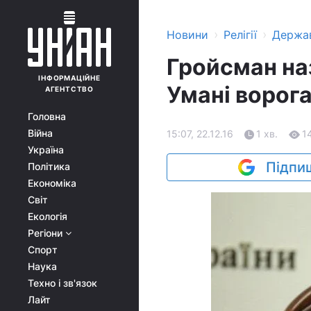
›
›
Новини
Релігії
Держа
Гройсман на
ІНФОРМАЦІЙНЕ
Умані ворог
АГЕНТСТВО
Головна
Війна
15:07, 22.12.16
1 хв.
1
Україна
Підпиш
Політика
Економіка
Світ
Екологія
Регіони
Спорт
Наука
Техно і зв'язок
Лайт