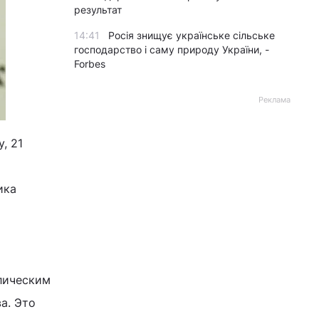
результат
14:41
Росія знищує українське сільське
господарство і саму природу України, -
Forbes
Реклама
, 21
ика
лическим
а. Это