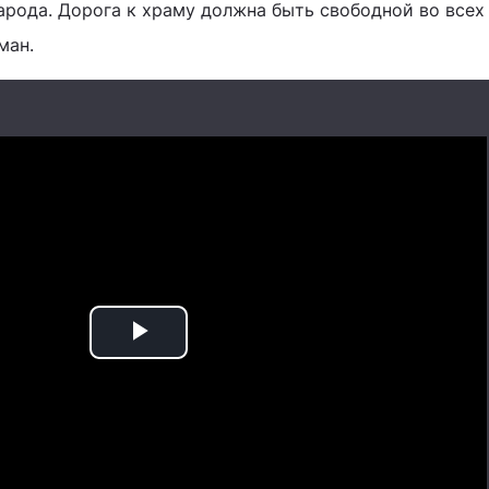
народа. Дорога к храму должна быть свободной во всех
ман.
Play
Video