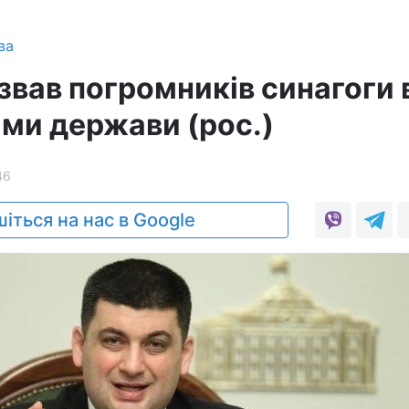
ва
звав погромників синагоги 
ами держави (рос.)
46
іться на нас в Google