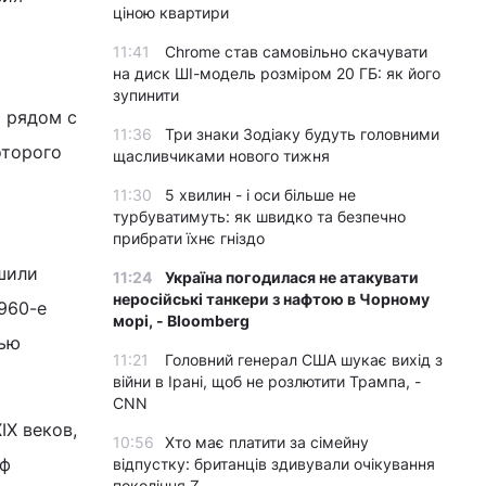
ціною квартири
11:41
Chrome став самовільно скачувати
на диск ШІ-модель розміром 20 ГБ: як його
зупинити
о рядом с
11:36
Три знаки Зодіаку будуть головними
оторого
щасливчиками нового тижня
11:30
5 хвилин - і оси більше не
турбуватимуть: як швидко та безпечно
прибрати їхнє гніздо
шили
11:24
Україна погодилася не атакувати
неросійські танкери з нафтою в Чорному
960-е
морі, - Bloomberg
тью
11:21
Головний генерал США шукає вихід з
війни в Ірані, щоб не розлютити Трампа, -
CNN
IX веков,
10:56
Хто має платити за сімейну
аф
відпустку: британців здивували очікування
покоління Z