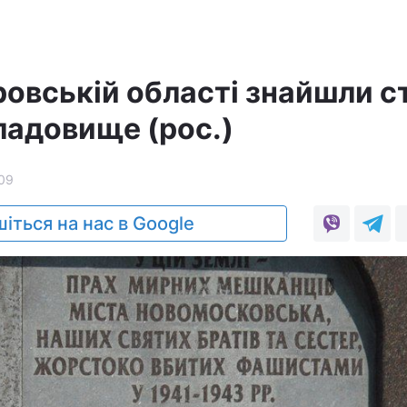
ровській області знайшли с
ладовище (рос.)
09
іться на нас в Google