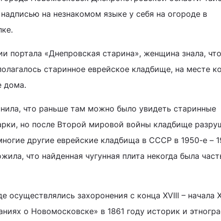
 надписью на незнакомом языке у себя на огороде в
ке.
ии портала «Днепровская старина», женщина знала, чт
олагалось старинное еврейское кладбище, на месте к
 дома.
нила, что раньше там можно было увидеть старинные
 арки, но после Второй мировой войны кладбище разру
многие другие еврейские кладбища в СССР в 1950-е – 1
жила, что найденная чугунная плита некогда была час
е осуществлялись захоронения с конца XVIII – начала X
аниях о Новомосковске» в 1861 году историк и этногр