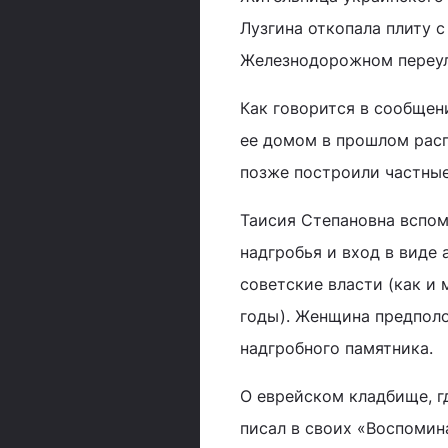
Лузгина откопала плиту с
Железнодорожном переул
Как говорится в сообщен
ее домом в прошлом расп
позже построили частные
Таисия Степановна вспом
надгробья и вход в виде
советские власти (как и 
годы). Женщина предполо
надгробного памятника.
О еврейском кладбище, гд
писал в своих «Воспомин