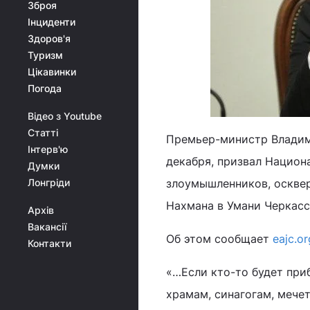
Зброя
Інциденти
Здоров'я
Туризм
Цікавинки
Погода
Відео з Youtube
Статті
Премьер-министр Владими
Інтерв'ю
декабря, призвал Национ
Думки
Лонгріди
злоумышленников, осквер
Нахмана в Умани Черкасс
Архів
Вакансії
Об этом сообщает
eajc.or
Контакти
«…Если кто-то будет при
храмам, синагогам, мече