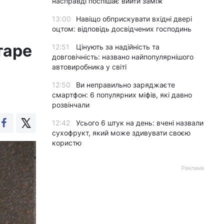
насправді поспішає вийти заміж
13:00
Навіщо обприскувати вхідні двері
оцтом: відповідь досвідчених господинь
таре
12:51
Цінують за надійність та
довговічність: названо найпопулярнішого
автовиробника у світі
12:50
Ви неправильно заряджаєте
смартфон: 6 популярних міфів, які давно
розвінчали
12:42
Усього 6 штук на день: вчені назвали
сухофрукт, який може здивувати своєю
користю
Реклама