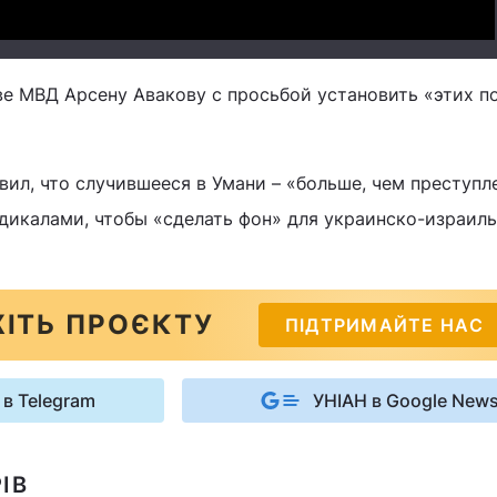
ве МВД Арсену Авакову с просьбой установить «этих п
ил, что случившееся в Умани – «больше, чем преступле
адикалами, чтобы «сделать фон» для украинско-израил
ІТЬ ПРОЄКТУ
ПІДТРИМАЙТЕ НАС
 в Telegram
УНІАН в Google New
ІВ