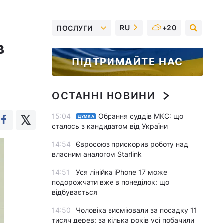
RU
+20
ПОСЛУГИ
в
ПІДТРИМАЙТЕ НАС
ОСТАННІ НОВИНИ
15:04
Обрання суддів МКС: що
ДУМКА
сталось з кандидатом від України
14:54
Євросоюз прискорив роботу над
власним аналогом Starlink
14:51
Уся лінійка iPhone 17 може
подорожчати вже в понеділок: що
відбувається
14:50
Чоловіка висміювали за посадку 11
тисяч дерев: за кілька років усі побачили