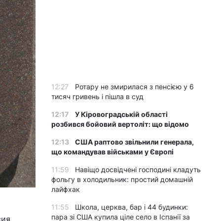
12:27
Ротару не змирилася з пенсією у 6
тисяч гривень і пішла в суд
12:17
У Кіровоградській області
розбився бойовий вертоліт: що відомо
12:13
США раптово звільнили генерала,
що командував військами у Європі
11:59
Навіщо досвідчені господині кладуть
фольгу в холодильник: простий домашній
лайфхак
11:55
Школа, церква, бар і 44 будинки:
пара зі США купила ціле село в Іспанії за
сия