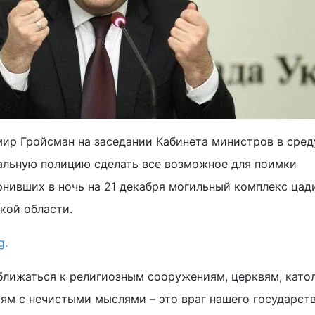
р Гройсман на заседании Кабинета министров в среду
альную полицию сделать все возможное для поимки
нивших в ночь на 21 декабря могильный комплекс цад
кой области.
g.
ближаться к религиозным сооружениям, церквям, като
тям с нечистыми мыслями – это враг нашего государств