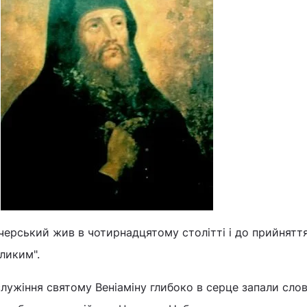
черський жив в чотирнадцятому столітті і до прийнятт
ликим".
служіння святому Веніаміну глибоко в серце запали сло