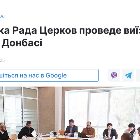
ва
ка Рада Церков проведе виї
 Донбасі
25
іться на нас в Google