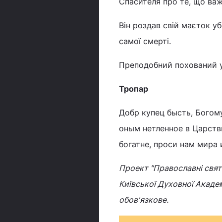
Спасителя про те, що важ
Він роздав свій маєток у
самої смерті.
Преподобний похований у
Тропар
Добр купец бысть, Богому
оным нетленное в Царств
богатне, проси нам мира 
Проект "Православні свята
Київської Духовної Академ
обов'язкове.