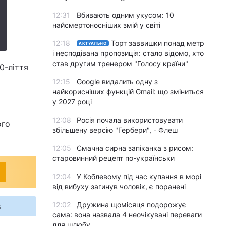
12:31
Вбивають одним укусом: 10
найсмертоносніших змій у світі
12:18
Торт заввишки понад метр
АКТУАЛЬНО
і несподівана пропозиція: стало відомо, хто
став другим тренером "Голосу країни"
0-ліття
12:15
Google видалить одну з
найкорисніших функцій Gmail: що зміниться
у 2027 році
12:08
Росія почала використовувати
ого
збільшену версію "Гербери", - Флеш
12:05
Смачна сирна запіканка з рисом:
старовинний рецепт по-українськи
12:04
У Коблевому під час купання в морі
від вибуху загинув чоловік, є поранені
12:02
Дружина щомісяця подорожує
s
сама: вона назвала 4 неочікувані переваги
для шлюбу