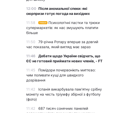
12:00
Після аномальної спеки: які
сюрпризи готує погода на вихідних
11:58
Психологічні пастки та трюки
УНІАН
супермаркетів: як нас змушують платити
більше
11:50
79-річна Ротару вперше за довгий
час показала, який вигляд має зараз
11:46
Дебати щодо України свідчать, що
ЄС не готовий приймати нових членів, - FT
11:45
Помідори почервоніють миттєво:
чим поливати кущі для швидкого
дозрівання
11:42
Іспанія викарбувала пам'ятну срібну
монету на честь тріумфу збірної з футболу
(фото)
11:42
687 тисяч сонячних панелей