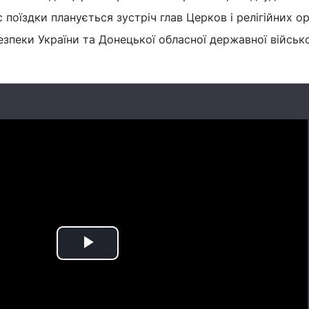
 поїздки планується зустріч глав Церков і релігійних ор
зпеки України та Донецької обласної державної військ
Play
Video