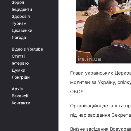
Зброя
Інциденти
Здоров'я
Туризм
Цікавинки
Погода
Відео з Youtube
Статті
Інтерв'ю
Думки
Глави українських Церков
Лонгріди
молитви за Україну, спіл
Архів
ОБСЄ.
Вакансії
Контакти
Організаційні деталі та 
під час засідання Секрет
Виїзне засідання Всеукраї