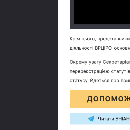
Крім цього, представники
діяльності ВРЦіРО, основ
Окрему увагу Секретаріат
перереєстрацією статутів
статусу. Йдеться про пр
ДОПОМОЖ
Читати УНІАН