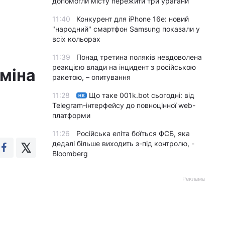
допомогли місту пережити три урагани
11:40
Конкурент для iPhone 16e: новий
"народний" смартфон Samsung показали у
всіх кольорах
11:39
Понад третина поляків невдоволена
реакцією влади на інцидент з російською
аміна
ракетою, – опитування
11:28
Що таке 001k.bot сьогодні: від
НК
Telegram-інтерфейсу до повноцінної web-
платформи
11:26
Російська еліта боїться ФСБ, яка
дедалі більше виходить з-під контролю, -
Bloomberg
Реклама