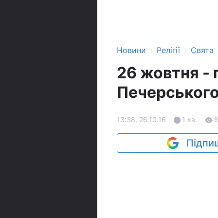
›
›
Новини
Релігії
Свята
26 жовтня - 
Печерськог
13:38, 26.10.16
1 хв.
Підпиш