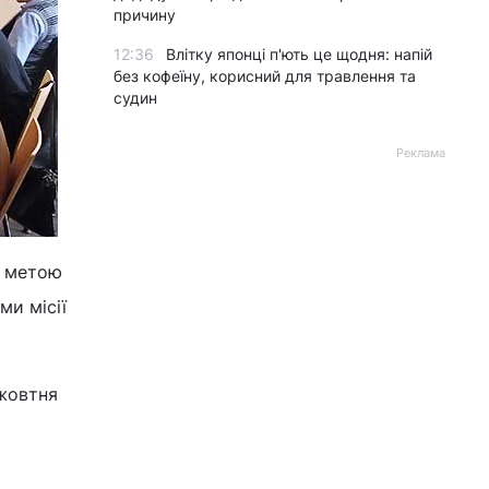
причину
12:36
Влітку японці п'ють це щодня: напій
без кофеїну, корисний для травлення та
судин
Реклама
з метою
ми місії
 жовтня