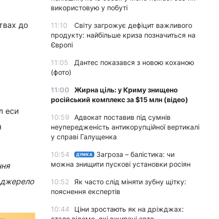
використовую у побуті
твах до
11:10
Світу загрожує дефіцит важливого
продукту: найбільше криза позначиться на
Європі
11:05
Дантес показався з новою коханою
(фото)
11:00
Жирна ціль: у Криму знищено
російський комплекс за $15 млн (відео)
л еси
10:59
Адвокат поставив під сумнів
я
неупередженість антикорупційної вертикалі
у справі Галущенка
10:54
Загроза – балістика: чи
ДУМКА
можна знищити пускові установки росіян
ння
а джерело
10:52
Як часто слід міняти зубну щітку:
пояснення експертів
10:44
Ціни зростають як на дріжджах:
стало відомо, які вживані авто