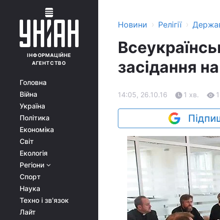
›
›
Новини
Релігії
Держа
Всеукраїнсь
ІНФОРМАЦІЙНЕ
засідання на
АГЕНТСТВО
Головна
Війна
14:05, 26.10.16
1 хв.
1
Україна
Підпиш
Політика
Економіка
Світ
Екологія
Регіони
Спорт
Наука
Техно і зв'язок
Лайт