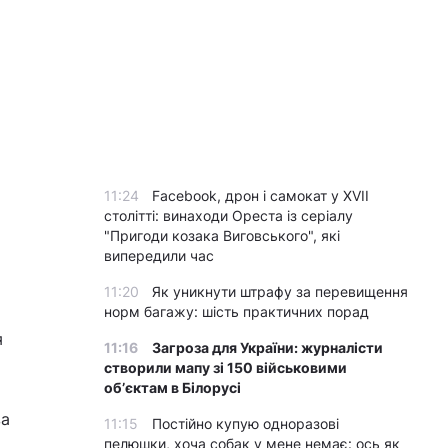
11:24
Facebook, дрон і самокат у XVII
столітті: винаходи Ореста із серіалу
"Пригоди козака Виговського", які
випередили час
11:20
Як уникнути штрафу за перевищення
норм багажу: шість практичних порад
я
11:16
Загроза для України: журналісти
створили мапу зі 150 військовими
обʼєктам в Білорусі
ва
11:15
Постійно купую одноразові
пелюшки, хоча собак у мене немає: ось як