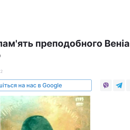
пам'ять преподобного Вені
о
62
іться на нас в Google