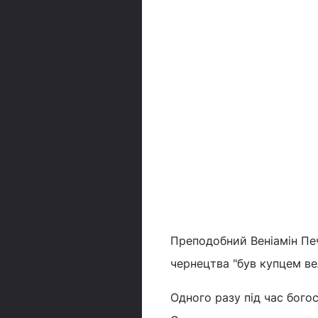
Преподобний Веніамін Пе
чернецтва "був купцем ве
Одного разу під час бого