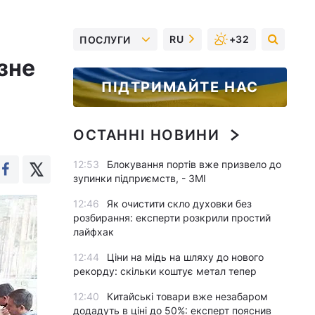
RU
+32
ПОСЛУГИ
зне
ПІДТРИМАЙТЕ НАС
ОСТАННІ НОВИНИ
12:53
Блокування портів вже призвело до
зупинки підприємств, - ЗМІ
12:46
Як очистити скло духовки без
розбирання: експерти розкрили простий
лайфхак
12:44
Ціни на мідь на шляху до нового
рекорду: скільки коштує метал тепер
12:40
Китайські товари вже незабаром
додадуть в ціні до 50%: експерт пояснив