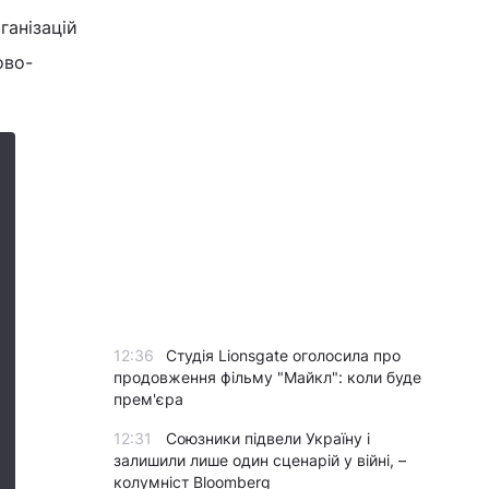
ганізацій
ово-
12:36
Студія Lionsgate оголосила про
продовження фільму "Майкл": коли буде
прем'єра
12:31
Союзники підвели Україну і
залишили лише один сценарій у війні, –
колумніст Bloomberg