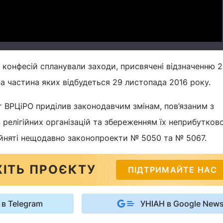
 конфесій спланували заходи, присвячені відзначенню 2
на частина яких відбудеться 29 листопада 2016 року.
 ВРЦіРО приділив законодавчим змінам, пов’язаним з
 релігійних організацій та збереженням їх неприбутков
ийняті нещодавно законопроекти № 5050 та № 5067.
ІТЬ ПРОЄКТУ
ПІДТРИМАЙТЕ НАС
 в Telegram
УНІАН в Google New