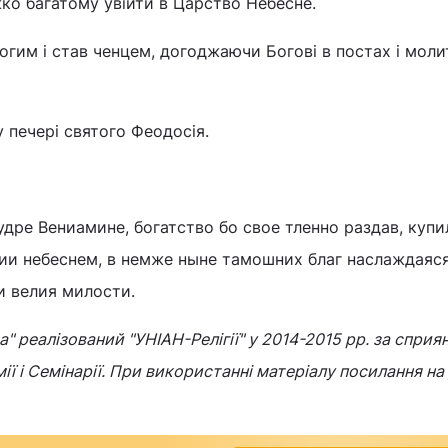
ко багатому увійти в Царство Небесне.
богим і став ченцем, догоджаючи Богові в постах і моли
 печері святого Феодосія.
дре Вениамине, богатство бо свое тленно раздав, купи
ии небеснем, в немже ныне тамошних благ наслаждаяс
и велия милости.
" реалізований "УНІАН-Релігії" у 2014-2015 рр. за сприя
ії і Семінарії. При використанні матеріалу посилання н