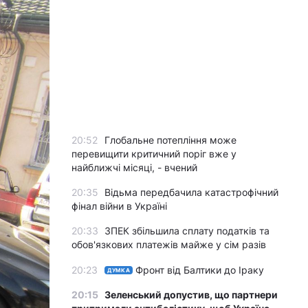
20:52
Глобальне потепління може
перевищити критичний поріг вже у
найближчі місяці, - вчений
20:35
Відьма передбачила катастрофічний
фінал війни в Україні
20:33
ЗПЕК збільшила сплату податків та
обов'язкових платежів майже у сім разів
20:23
Фронт від Балтики до Іраку
ДУМКА
20:15
Зеленський допустив, що партнери