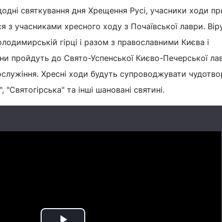
едодні святкування дня Хрещення Русі, учасники ходи п
ся з учасниками хресного ходу з Почаївської лаври. Вір
олодимирській гірці і разом з православними Києва і
їни пройдуть до Свято-Успенської Києво-Печерської лав
ослужіння. Хресні ходи будуть супроводжувати чудотвор
, "Святогірська" та інші шановані святині.