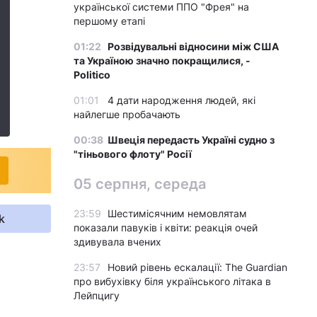
української системи ППО "Фрея" на
першому етапі
01:22
Розвідувальні відносини між США
та Україною значно покращилися, -
Politico
01:01
4 дати народження людей, які
найлегше пробачають
00:38
Швеція передасть Україні судно з
"тіньового флоту" Росії
05 серпня, середа
23:59
Шестимісячним немовлятам
k
показали павуків і квіти: реакція очей
здивувала вчених
23:57
Новий рівень ескалації: The Guardian
про вибухівку біля українського літака в
Лейпцигу