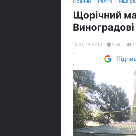
›
›
Новини
Релігії
Інші рел
Щорічний ма
Виноградові
12:01, 14.07.16
2 хв.
1
Підпиш