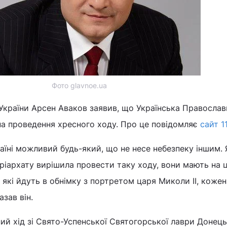
Фото glavnoe.ua
 України Арсен Аваков заявив, що Українська Православ
на проведення хресного ходу. Про це повідомляє
сайт 1
країні можливий будь-який, що не несе небезпеку іншим.
іархату вирішила провести таку ходу, вони мають на ц
 які йдуть в обнімку з портретом царя Миколи II, коже
азав він.
ий хід зі Свято-Успенської Святогорської лаври Донець