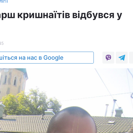
ігії
рш кришнаїтів відбувся у
45
іться на нас в Google