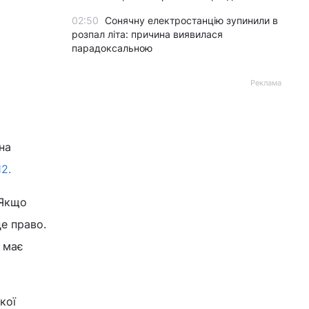
02:50
Сонячну електростанцію зупинили в
розпал літа: причина виявилася
парадоксальною
Реклама
на
12.
 Якщо
е право.
н має
кої