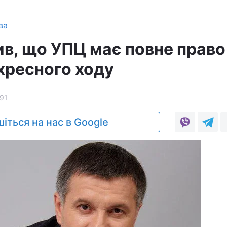
ва
ив, що УПЦ має повне право
хресного ходу
91
іться на нас в Google