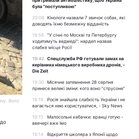
притримали антибалістику, щоб Україна
була "поступливою"
20:08
Кінологи назвали 7 звичок собак, які
доводять їхню безмежну відданість
19:56
"У січні по Москві та Петербургу
ходитимуть ведмеді": нардеп назвав
слабке місце Росії
19:42
Спецслужби РФ готували замах на
керівника німецького виробника дронів, -
Die Zeit
19:30
Місячне затемнення 28 серпня
принесе великі зміни: кого воно "струсоне"
19:16
Росія знайшла слабкість України і не
ну. Фото:
вагається нею користуватися, - Sky News
19:15
Малосольні кабачки: вранці готую -
 до
ввечері вже їмо
19:14
Відкриття школяра з Японії щодо