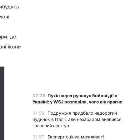
рибудуть
уючі
ри, де
ні ікони
02:28
Путін перегруповує бойові дії в
Україні: у WSJ розповіли, чого він прагне
01:58
Подружжя придбало недорогий
будинок в Італії, але незабаром виявився
головний підступ
01:57
Експерт оцінив можливсті