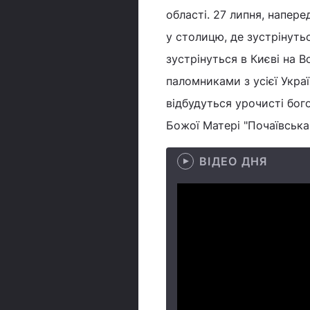
області. 27 липня, напер
у столицю, де зустрінуть
зустрінуться в Києві на В
паломниками з усієї Укра
відбудуться урочисті бог
Божої Матері "Почаївська"
ВІДЕО ДНЯ