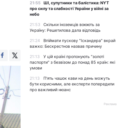
21:55
ШІ, супутники та балістика: NYT
про силу та слабкості України у війні за
небо
21:53
Скільки іноземців воюють за
Україну: Решетилова дала відповідь
21:24
Впіймати пускову "Іскандера" вкрай
важко: Бескрестнов назвав причину
21:13
У цій країні пропонують "золоті
паспорти" з безвізом до понад 85 країн: які
умови
21:13
П'ять чашок кави на день можуть
бути корисними, але експерти попередили
про важливий нюанс
Реклама