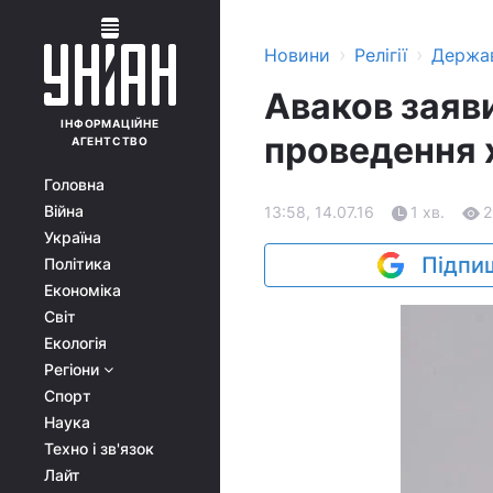
›
›
Новини
Релігії
Держа
Аваков заяв
ІНФОРМАЦІЙНЕ
проведення 
АГЕНТСТВО
Головна
Війна
13:58, 14.07.16
1 хв.
2
Україна
Підпиш
Політика
Економіка
Світ
Екологія
Регіони
Спорт
Наука
Техно і зв'язок
Лайт