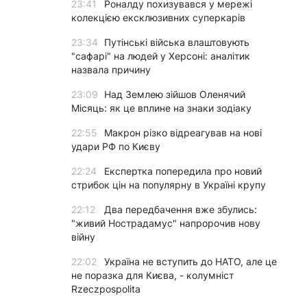
23:41
Роналду похизувався у мережі
колекцією ексклюзивних суперкарів
23:34
Путінські війська влаштовують
"сафарі" на людей у Херсоні: аналітик
назвала причину
23:09
Над Землею зійшов Оленячий
Місяць: як це вплине на знаки зодіаку
22:55
Макрон різко відреагував на нові
удари РФ по Києву
22:24
Експертка попередила про новий
стрибок цін на популярну в Україні крупу
22:12
Два передбачення вже збулись:
"живий Нострадамус" напророчив нову
війну
22:02
Україна не вступить до НАТО, але це
не поразка для Києва, - колумніст
Rzeczpospolita