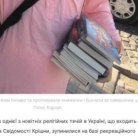
жим печиво та пропонували книжечки і буклети за символічну ці
Голос Карпат.
однієї з новітніх релігійних течій в Україні, що входить
Свідомості Крішни, зупинилися на базі рекреаційного