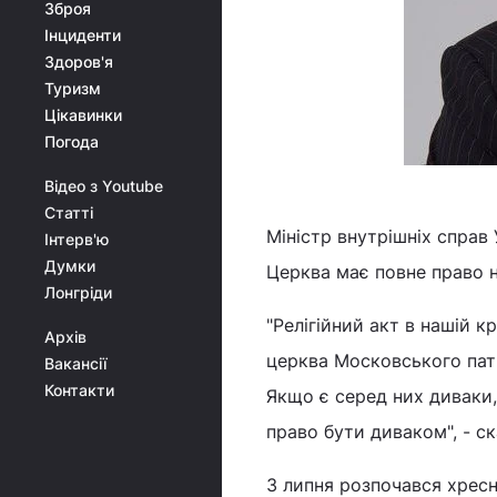
Зброя
Інциденти
Здоров'я
Туризм
Цікавинки
Погода
Відео з Youtube
Статті
Міністр внутрішніх справ
Інтерв'ю
Думки
Церква має повне право 
Лонгріди
"Релігійний акт в нашій 
Архів
церква Московського патр
Вакансії
Контакти
Якщо є серед них диваки,
право бути диваком", - ск
3 липня розпочався хресн