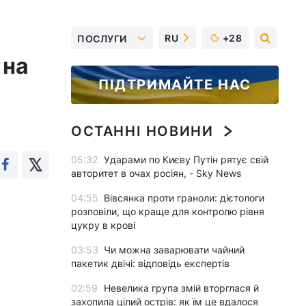
RU
+28
ПОСЛУГИ
 на
ПІДТРИМАЙТЕ НАС
ОСТАННІ НОВИНИ
05:32
Ударами по Києву Путін рятує свій
авторитет в очах росіян, - Sky News
04:55
Вівсянка проти граноли: дієтологи
розповіли, що краще для контролю рівня
цукру в крові
03:53
Чи можна заварювати чайний
пакетик двічі: відповідь експертів
02:59
Невелика група змій вторглася й
захопила цілий острів: як їм це вдалося