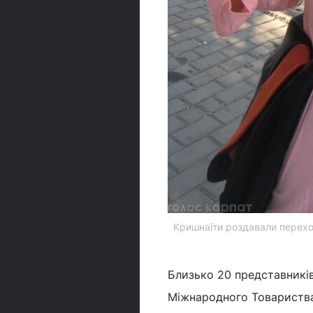
Кришнаїти роздавали перехо
Близько 20 представників 
Міжнародного Товариства 