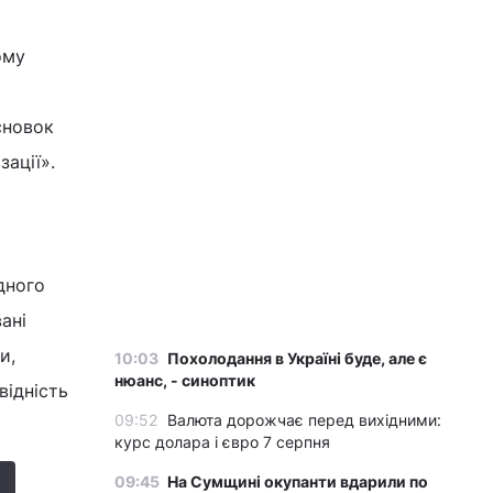
ому
сновок
зації».
дного
ані
и,
10:03
Похолодання в Україні буде, але є
нюанс, - синоптик
відність
09:52
Валюта дорожчає перед вихідними:
курс долара і євро 7 серпня
09:45
На Сумщині окупанти вдарили по