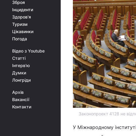
Зброя
Інциденти
Здоров'я
Туризм
Цікавинки
Погода
Відео з Youtube
Статті
Інтерв'ю
Думки
Лонгріди
Архів
Вакансії
Контакти
Законопроект 4128 не відп
У Міжнародному інститут