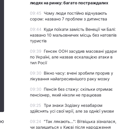
людях на ринку: багато постраждалих
09:45
Чому люди постійно відчувають
сором: названо 7 проблем з дитинства
09:44
Куди поїхати замість Венеції чи Балі:
названо 10 мальовничих місць без натовпів
туристів
09:39
Генсек ООН засудив масовані удари
по Україні, але назвав ескалацією атаки в
тил Росії
09:30
Вікно часу: вчені зробили прорив у
лікування найагресивнішого раку мозку
09:30
Пенсія без стажу: скільки отримає
пенсіонер, який ніколи не працював
09:25
Три знаки Зодіаку незабаром
здійснять усі свої мрії, але за однієї умови
ою
09:24
"Так лякають…": Вітвіцька зізналася,
чи залишиться у Києві після народження