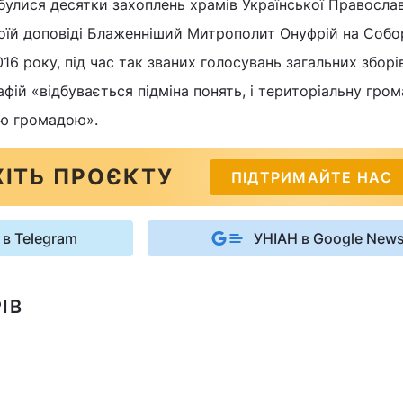
улися десятки захоплень храмів Української Правосла
воїй доповіді Блаженніший Митрополит Онуфрій на Собо
16 року, під час так званих голосувань загальних зборі
фій «відбувається підміна понять, і територіальну гро
ою громадою».
ІТЬ ПРОЄКТУ
ПІДТРИМАЙТЕ НАС
 в Telegram
УНІАН в Google New
ІВ