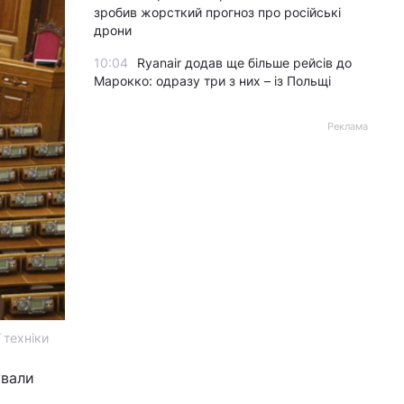
зробив жорсткий прогноз про російські
дрони
10:04
Ryanair додав ще більше рейсів до
Марокко: одразу три з них – із Польщі
Реклама
 техніки
ували