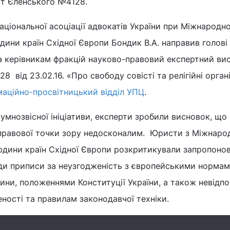
т Єленського №4128.
ціональної асоціації адвокатів України при Міжнародн
юдини країн Східної Європи Бондик В.А. направив голові
та керівникам фракцій науково-правовий експертний ви
від 23.02.16. «Про свободу совісті та релігійні органі
маційно-просвітницький відділ УПЦ
.
сумнозвісної ініціативи, експерти зробили висновок, що
правової точки зору недосконалим. Юристи з Міжнаро
юдини країн Східної Європи розкритикували запропонов
ди приписи за неузгодженість з європейськими нормам
ни, положеннями Конституції України, а також невідпо
ності та правилам законодавчої техніки.