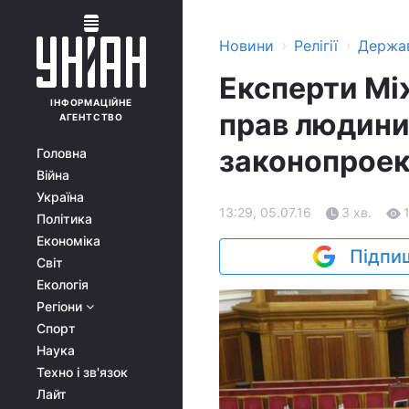
›
›
Новини
Релігії
Держа
Експерти Мі
ІНФОРМАЦІЙНЕ
прав людини
АГЕНТСТВО
законопроек
Головна
Війна
Україна
13:29, 05.07.16
3 хв.
Політика
Економіка
Підпиш
Світ
Екологія
Регіони
Спорт
Наука
Техно і зв'язок
Лайт