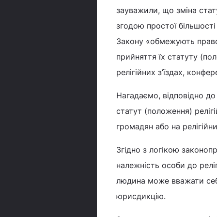
зауважили, що зміна стату
згодою простої більшості
Закону «обмежують право
прийняття їх статуту (пол
релігійних з’їздах, конфер
Нагадаємо, відповідно до 
статут (положення) реліг
громадян або на релігійни
Згідно з логікою законоп
належність особи до релі
людина може вважати себе
юрисдикцію.