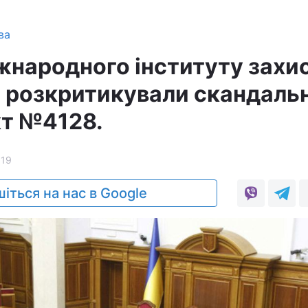
ва
жнародного інституту захи
 розкритикували скандаль
т №4128.
119
іться на нас в Google