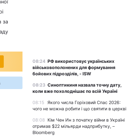
вної
рі
в за
маду
08:24
РФ використовує українських
військовополонених для формування
бойових підрозділів, - ISW
s
08:23
Синоптикиня назвала точну дату,
коли вже похолоднішає по всій Україні
08:15
Якого числа Горіховий Спас 2026:
чого не можна робити і що святити в церкві
08:08
Кім Чен Ин з початку війни в Україні
отримав $22 мільярди надприбутку, –
Bloomberg