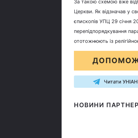
За такою схемою вже відб
Церкви. Як відзначав у с
єпископів УПЦ 29 січня 20
перепідпорядкування пара
ототожнюють із релігійн
ДОПОМОЖ
Читати УНІАН
НОВИНИ ПАРТНЕР