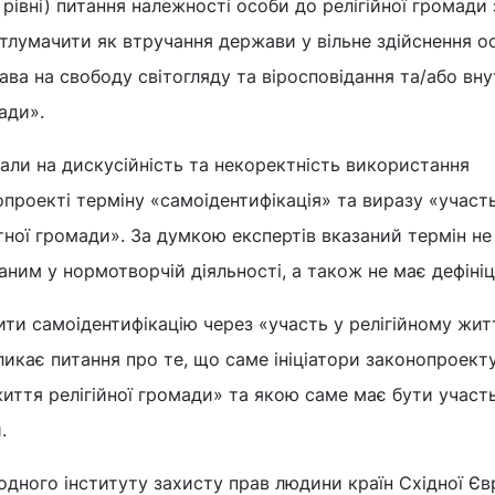
рівні) питання належності особи до релігійної громади 
тлумачити як втручання держави у вільне здійснення 
ава на свободу світогляду та віросповідання та/або вн
ади».
али на дискусійність та некоректність використання
проекті терміну «самоідентифікація» та виразу «участь
тної громади». За думкою експертів вказаний термін не
им у нормотворчій діяльності, а також не має дефініці
ти самоідентифікацію через «участь у релігійному жит
икає питання про те, що саме ініціатори законопроект
иття релігійної громади» та якою саме має бути участ
.
дного інституту захисту прав людини країн Східної Є