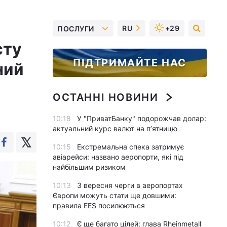
RU
+29
ПОСЛУГИ
сту
ПІДТРИМАЙТЕ НАС
ний
ОСТАННІ НОВИНИ
10:18
У "ПриватБанку" подорожчав долар:
актуальний курс валют на п’ятницю
10:15
Екстремальна спека затримує
авіарейси: названо аеропорти, які під
найбільшим ризиком
10:13
З вересня черги в аеропортах
Європи можуть стати ще довшими:
правила EES посилюються
10:12
Є ще багато цілей: глава Rheinmetall