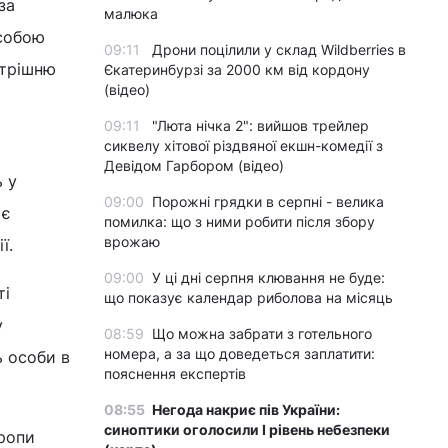
за
малюка
особою
09:11
Дрони поцілили у склад Wildberries в
утрішню
Єкатеринбурзі за 2000 км від кордону
(відео)
09:11
"Люта нічка 2": вийшов трейлер
сиквелу хітової різдвяної екшн-комедії з
Девідом Гарбором (відео)
 у
09:00
Порожні грядки в серпні - велика
 є
помилка: що з ними робити після збору
врожаю
ї.
09:00
У ці дні серпня клювання не буде:
ті
що показує календар риболова на місяць
у
08:59
Що можна забрати з готельного
номера, а за що доведеться заплатити:
ь особи в
пояснення експертів
08:55
Негода накриє пів України:
синоптики оголосили І рівень небезпеки
вропи