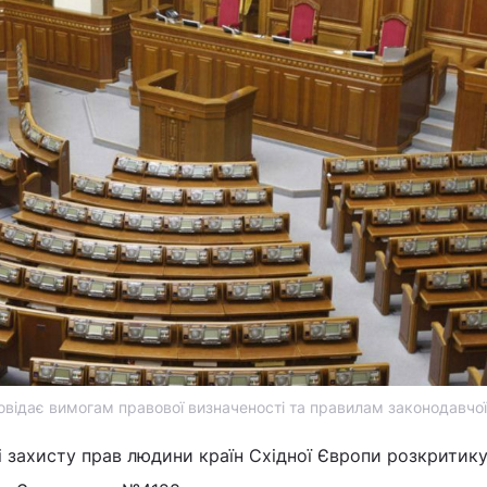
овідає вимогам правової визначеності та правилам законодавчої
і захисту прав людини країн Східної Європи розкритик