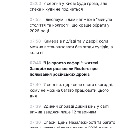
08:00
7 серпня у Києві буде гроза, але
спека нікуди не подінеться
07:55
І лінолеум, і ламінат – вже "минуле
століття та колгосп": що краще обрати у
2026 році
07:50
Камера в під'їзді та у дворі: коли
можна встановлювати без згоди сусідів, а
коли ні
07:46
"Це просто сафарі": жителі
Запоріжжя розповіли Reuters про
полювання російських дронів
07:40
7 серпня: церковне свято сьогодні,
кому не можна багато працювати цього
дня
07:39
Єдиний справді дикий кінь у світі
вижив завдяки лише 12 тваринам
07:30
Спаси, День Незалежності та багато
чого іншого: усі свята серпня 2026 року в