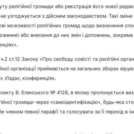
ту релігійної громади або реєстрація його нової редак
 не узгоджується з дійсним законодавством. Такі зміни
ві можливості релігійних громад щодо визначення спо
оження) або внесення до них змін і доповнень, зокрема 
енціях».
ч.2 ст.12 Закону «Про свободу совісті та релігійні орган
ійної організації приймається на загальних зборах віру
х з’їздах, конференціях.
роекту В. Єленського № 4128, в якому пропонується ви
гійної громади через «самоідентифікацію», будь-яка ст
 членом певної парафії та голосувати за її перехід в і