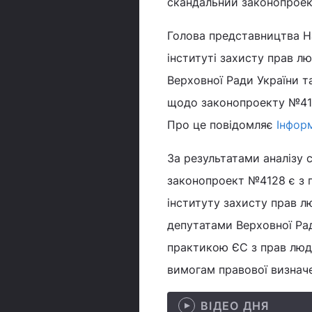
скандальний законопроек
Голова представництва На
інституті захисту прав л
Верховної Ради України 
щодо законопроекту №4128 
Про це повідомляє
Інфор
За результатами аналізу 
законопроект №4128 є з 
інституту захисту прав л
депутатами Верховної Ра
практикою ЄС з прав люди
вимогам правової визначе
ВІДЕО ДНЯ