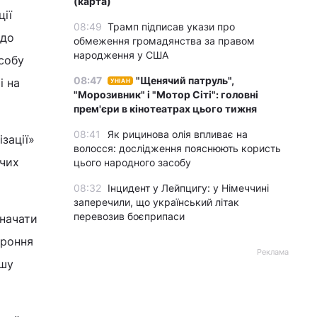
(карта)
ції
08:49
Трамп підписав укази про
 до
обмеження громадянства за правом
народження у США
собу
08:47
"Щенячий патруль",
і на
УНІАН
"Морозивник" і "Мотор Сіті": головні
прем'єри в кінотеатрах цього тижня
08:41
Як рицинова олія впливає на
ізації»
волосся: дослідження пояснюють користь
ючих
цього народного засобу
08:32
Інцидент у Лейпцигу: у Німеччині
заперечили, що український літак
перевозив боєприпаси
значати
ороння
Реклама
ншу