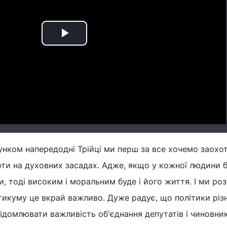
Play
Video
нком напередодні Трійці ми перш за все хочемо заохот
оти на духовних засадах. Адже, якщо у кожної людини 
, тоді високим і моральним буде і його життя. І ми ро
тикуму це вкрай важливо. Дуже радує, що політики різн
ідомлювати важливість об'єднання депутатів і чиновник