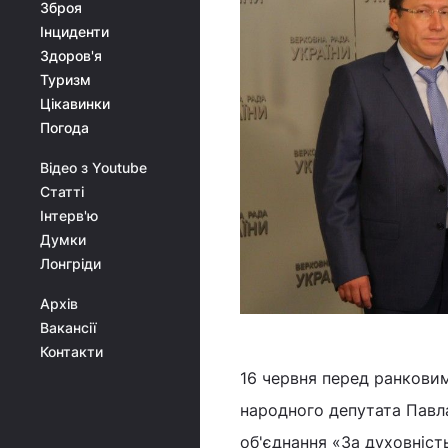
Зброя
Інциденти
Здоров'я
Туризм
Цікавинки
Погода
Відео з Youtube
Статті
Інтерв'ю
Думки
Лонгріди
Архів
Вакансії
Контакти
16 червня перед ранковим
народного депутата Павл
об'єднання «За духовніст