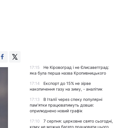
17:15
Не Кіровоград і не Єлисаветград:
яка була перша назва Кропивницького
17:14
Експорт до 15% не зірве
накопичення газу на зиму, - аналітик
17:13
В Італії через спеку популярні
пам'ятки працюватимуть довше:
оприлюднено новий графік
17:10
7 серпня: церковне свято сьогодні,
кому не можна багато працювати цього