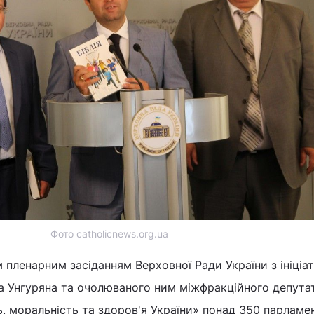
Фото catholicnews.org.ua
 пленарним засіданням Верховної Ради України з ініціа
а Унгуряна та очолюваного ним міжфракційного депута
ь, моральність та здоров'я України» понад 350 парламен