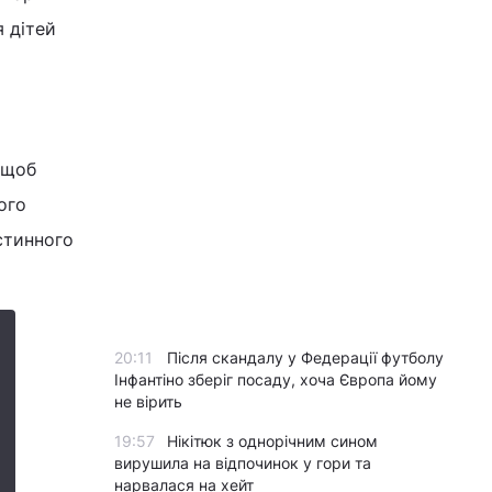
я дітей
 щоб
ого
істинного
20:11
Після скандалу у Федерації футболу
Інфантіно зберіг посаду, хоча Європа йому
не вірить
19:57
Нікітюк з однорічним сином
вирушила на відпочинок у гори та
нарвалася на хейт