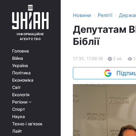
›
›
Новини
Релігії
Держа
Депутатам В
ІНФОРМАЦІЙНЕ
Біблії
АГЕНТСТВО
Головна
Війна
17:35, 17.06.16
2 хв.
1
Україна
Підпиш
Політика
Економіка
Світ
Екологія
Регіони
Спорт
Наука
Техно і зв'язок
Лайт