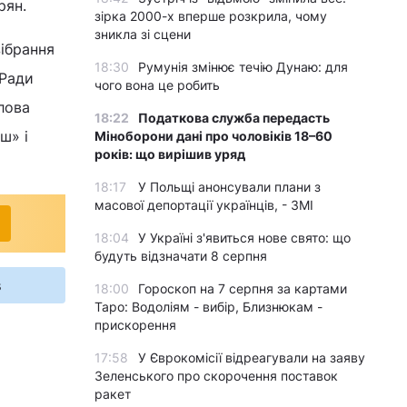
рян.
зірка 2000-х вперше розкрила, чому
зникла зі сцени
зібрання
18:30
Румунія змінює течію Дунаю: для
 Ради
чого вона це робить
лова
18:22
Податкова служба передасть
ш» і
Міноборони дані про чоловіків 18–60
років: що вирішив уряд
18:17
У Польщі анонсували плани з
масової депортації українців, - ЗМІ
18:04
У Україні з'явиться нове свято: що
будуть відзначати 8 серпня
s
18:00
Гороскоп на 7 серпня за картами
Таро: Водоліям - вибір, Близнюкам -
прискорення
17:58
У Єврокомісії відреагували на заяву
Зеленського про скорочення поставок
ракет