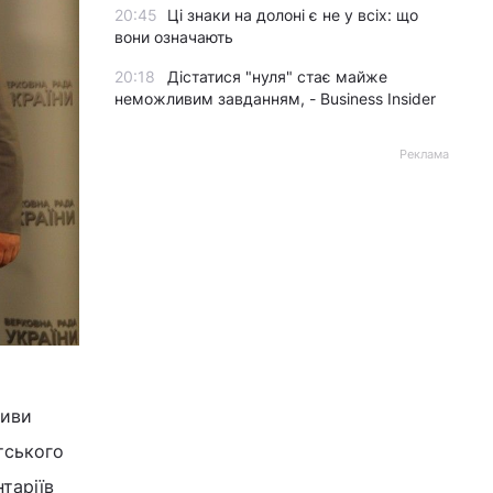
20:45
Ці знаки на долоні є не у всіх: що
вони означають
20:18
Дістатися "нуля" стає майже
неможливим завданням, - Business Insider
Реклама
тиви
тського
таріїв