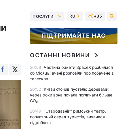
RU
+35
ПОСЛУГИ
ли
ПІДТРИМАЙТЕ НАС
ОСТАННІ НОВИНИ
20:58
Частина ракети SpaceX розбилася
об Місяць: вчені розповіли про побачене в
телескоп
20:52
Китай оточив пустелю деревами:
через роки вона почала поглинати більше
CO₂
20:49
"Стародавній" римський театр,
популярний серед туристів, виявився
підробкою