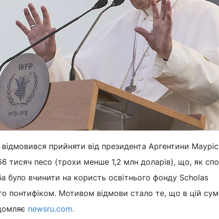
відмовився прийняти від президента Аргентини Мауріс
6 тисяч песо (трохи менше 1,2 млн доларів), що, як сп
ба було вчинити на користь освітнього фонду Scholas
го понтифіком. Мотивом відмови стало те, що в цій сум
ідомляє
newsru.com.