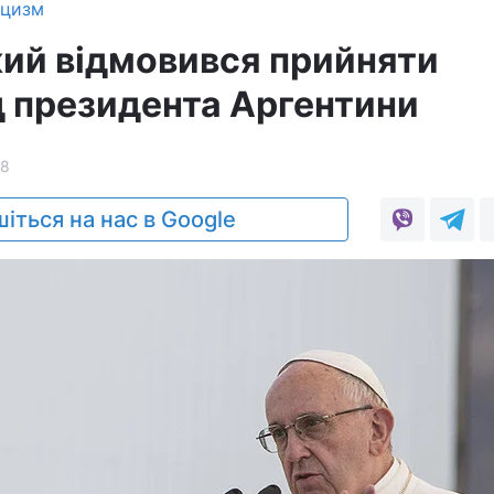
ицизм
ий відмовився прийняти
д президента Аргентини
8
іться на нас в Google