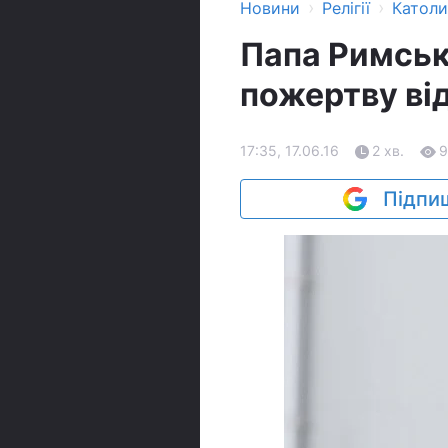
›
›
Новини
Релігії
Катол
Папа Римськ
пожертву ві
17:35, 17.06.16
2 хв.
9
Підпиш