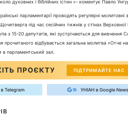
коло духовних і біблійних істин »- коментує Павло Унгу
країнські парламентарії проводять регулярні молитовні 
 Щочетверга під час сесійних тижнів у стінах Верховної
па з 15-20 депутатів, які зустрічаються для вивчення С
я прочитаного відбувається загальна молитва «Отче на
 в парламентський зал.
ІТЬ ПРОЄКТУ
ПІДТРИМАЙТЕ НАС
 в Telegram
УНІАН в Google New
ІВ