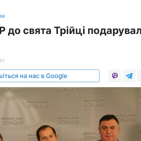
ва
Р до свята Трійці подарува
87
іться на нас в Google