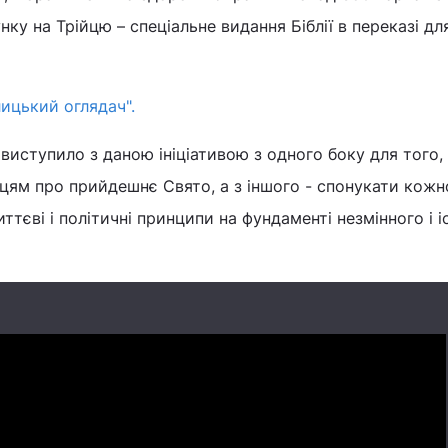
ку на Трійцю – спеціальне видання Біблії в переказі дл
ицький оглядач".
виступило з даною ініціативою з одного боку для того,
цям про прийдешнє Свято, а з іншого - спонукати кожн
ттєві і політичні принципи на фундаменті незмінного і 