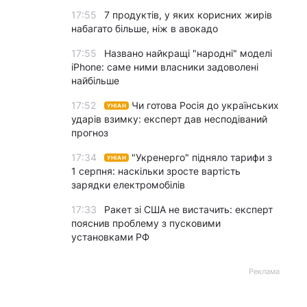
17:55
7 продуктів, у яких корисних жирів
набагато більше, ніж в авокадо
17:55
Названо найкращі "народні" моделі
iPhone: саме ними власники задоволені
найбільше
17:52
Чи готова Росія до українських
УНІАН
ударів взимку: експерт дав несподіваний
прогноз
17:34
"Укренерго" підняло тарифи з
УНІАН
1 серпня: наскільки зросте вартість
зарядки електромобілів
17:33
Ракет зі США не вистачить: експерт
пояснив проблему з пусковими
установками РФ
Реклама