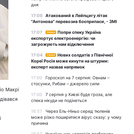
дня
17:08
Атакований в Лейпцигу літак
"Антонова" перевозив боєприпаси, - ЗМІ
17:07
Попри спеку Україна
УНІАН
експортує електроенергію: чи
загрожують нам відключення
17:04
Нових солдатів з Північної
УНІАН
Кореї Росія може кинути на штурми:
експерт назвав напрямок
17:00
Гороскоп на 7 серпня: Овнам –
стосунки, Рибам – джерело сили
іо Макрі
17:00
7 серпня у Києві буде гроза, але
одівався
спека нікуди не подінеться
16:57
Через Ель-Ніньо серед тюленів
може різко поширитися вірус сказу: у чому
і
причина
16:57
Українських чоловіків позбавили