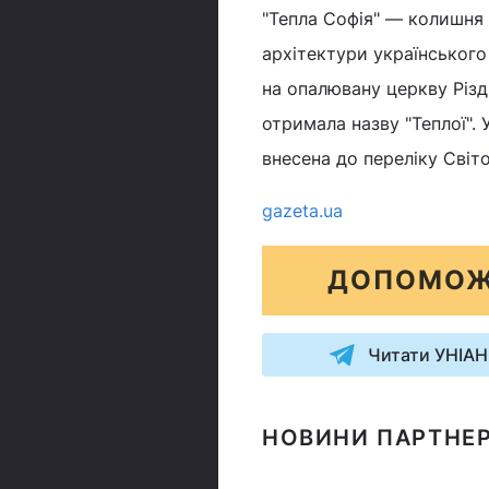
"Тепла Софія" — колишня
архітектури українського
на опалювану церкву Різд
отримала назву "Теплої".
внесена до переліку Сві
gazeta.ua
ДОПОМОЖ
Читати УНІАН
НОВИНИ ПАРТНЕР