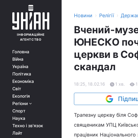
›
›
Новини
Релігії
Держа
Вчений-музе
ІНФОРМАЦІЙНЕ
ЮНЕСКО поч
АГЕНТСТВО
церкви в Соф
Головна
Війна
скандал
Україна
Політика
Економіка
18:25, 18.02.16
1 хв.
Світ
Екологія
Підпиш
Регіони
Спорт
Трапезну церкву біля Соф
Наука
священикам УПЦ Київськог
Техно і зв'язок
Лайт
працівник Національного 