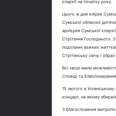
єпархії на початку року.
Цього ж дня клірик Сумськ
Сумської обласної дитячо
архієрея Сумської єпархії
Стрітення Господнього. 
подоланні важких життєви
Стрітенську свічу і образ
Всі хворі мали можливіст
Сповіді та Єлеопомазання
15 лютого в Успенському 
концерт, на якому збирал
З благословення митропол