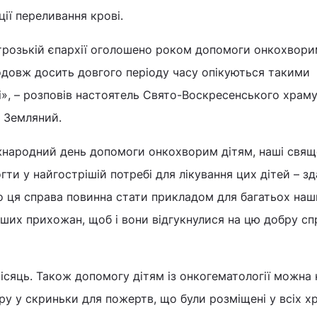
ції переливання крові.
трозькій єпархії оголошено роком допомоги онкохвори
довж досить довгого періоду часу опікуються такими
і», – розповів настоятель Свято-Воскресенського храму
р Земляний.
іжнародний день допомоги онкохворим дітям, наші свя
ти у найгострішій потребі для лікування цих дітей – зд
о ця справа повинна стати прикладом для багатьох наш
аших прихожан, щоб і вони відгукнулися на цю добру сп
сяць. Також допомогу дітям із онкогематології можна 
у у скриньки для пожертв, що були розміщені у всіх х