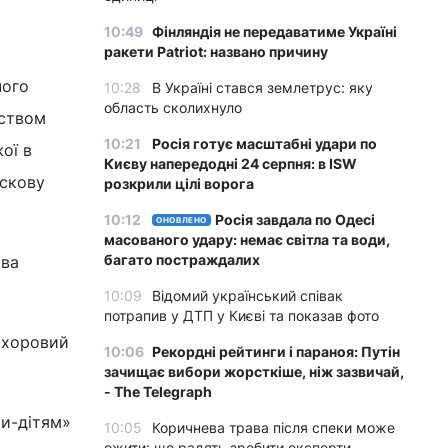
10:49
Фінляндія не передаватиме Україні
ракети Patriot: названо причину
чого
10:28
В Україні стався землетрус: яку
область сколихнуло
еством
10:21
Росія готує масштабні удари по
ої в
Києву напередодні 24 серпня: в ISW
оскову
розкрили цілі ворога
10:12
Росія завдала по Одесі
ОНОВЛЕНО
масованого удару: немає світла та води,
багато постраждалих
тва
10:09
Відомий український співак
потрапив у ДТП у Києві та показав фото
 хоровий
10:06
Рекордні рейтинги і параноя: Путін
зачищає вибори жорсткіше, ніж зазвичай,
- The Telegraph
ти-дітям»
10:05
Коричнева трава після спеки може
ожити: що радять зробити експерти