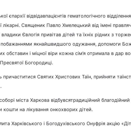
ої єпархії відвідавпацієнтів гематологічного відділення
ї лікарні. Священик Павло Хмелецький від імені правля
 владики Євлогія привітав дітей та їхніх рідних з торж
З побажаннями якнайшвидшого одужання, допомоги Бож
х обставин і міцної віри кожна сім’я отримала в дар в
 Пресвятої Богородиці.
ь причаститися Святих Христових Таїн, прийняти таїнс
.
соборі міста Харкова відбувсятрадиційний благодійний
и кошти на лікування онкохворих дітей.
ита Харківського і Богодухівського Онуфрія акцію «Ді