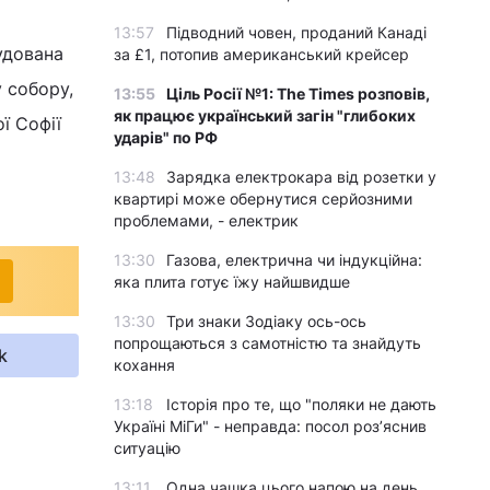
13:57
Підводний човен, проданий Канаді
удована
за £1, потопив американський крейсер
 собору,
13:55
Ціль Росії №1: The Times розповів,
як працює український загін "глибоких
ї Софії
ударів" по РФ
13:48
Зарядка електрокара від розетки у
квартирі може обернутися серйозними
проблемами, - електрик
13:30
Газова, електрична чи індукційна:
яка плита готує їжу найшвидше
13:30
Три знаки Зодіаку ось-ось
попрощаються з самотністю та знайдуть
k
кохання
13:18
Історія про те, що "поляки не дають
Україні МіГи" - неправда: посол роз’яснив
ситуацію
13:11
Одна чашка цього напою на день