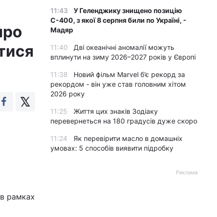
11:43
У Геленджику знищено позицію
С-400, з якої 8 серпня били по Україні, -
про
Мадяр
тися
11:40
Дві океанічні аномалії можуть
вплинути на зиму 2026–2027 років у Європі
11:38
Новий фільм Marvel б’є рекорд за
рекордом - він уже став головним хітом
2026 року
11:25
Життя цих знаків Зодіаку
перевернеться на 180 градусів дуже скоро
11:24
Як перевірити масло в домашніх
умовах: 5 способів виявити підробку
Реклама
 в рамках