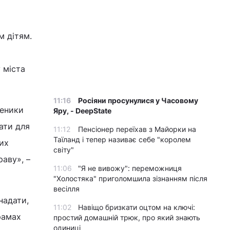
м дітям.
 міста
11:16
Росіяни просунулися у Часовому
щеники
Яру, - DeepState
ати для
11:12
Пенсіонер переїхав з Майорки на
Таїланд і тепер називає себе "королем
их
світу"
раву», –
11:06
"Я не вивожу": переможниця
"Холостяка" приголомшила зізнанням після
весілля
надати,
11:02
Навіщо бризкати оцтом на ключі:
рамах
простий домашній трюк, про який знають
одиниці