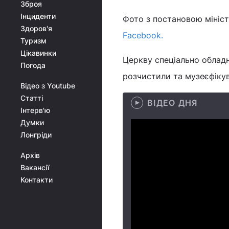
Зброя
Інциденти
Фото з постановою мініс
Здоров'я
Facebook.
Туризм
Цікавинки
Церкву спеціально обладн
Погода
розчистили та музеєфікува
Відео з Youtube
Статті
ВІДЕО ДНЯ
Інтерв'ю
Думки
Лонгріди
Архів
Вакансії
Контакти