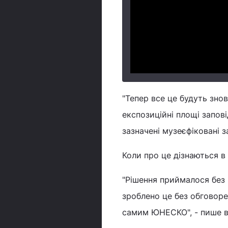
"Тепер все це будуть зн
експозиційні площі запов
зазначені музеєфіковані 
Коли про це дізнаються в
"Рішення приймалося без
зроблено це без обговоре
самим ЮНЕСКО", - пише в