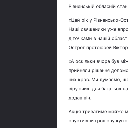
Рівненській обласній стан
«Цей рік у Рівненсько-Ос
Наші священики уже впро
діточками в нашій област
Острог протоієрей Вікто
«А оскільки вчора був м
прийняли рішення допомог
них кров. Ми думаємо, щ
віруючих, для багатьох н
додав він.
Акція триватиме майже мі
опустивши грошову купюр