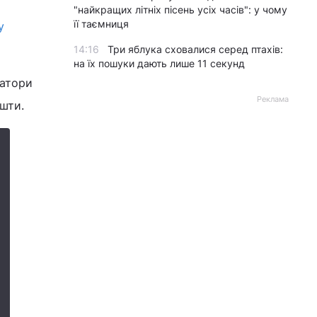
"найкращих літніх пісень усіх часів": у чому
її таємниця
у
14:16
Три яблука сховалися серед птахів:
на їх пошуки дають лише 11 секунд
ратори
Реклама
ошти.