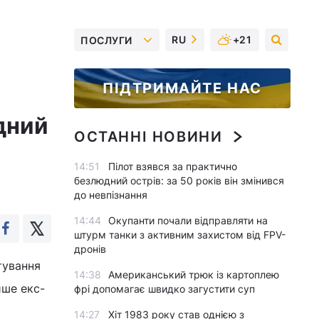
RU
+21
ПОСЛУГИ
ПІДТРИМАЙТЕ НАС
дний
ОСТАННІ НОВИНИ
14:51
Пілот взявся за практично
безлюдний острів: за 50 років він змінився
до невпізнання
14:44
Окупанти почали відправляти на
штурм танки з активним захистом від FPV-
дронів
тування
14:38
Американський трюк із картоплею
ише екс-
фрі допомагає швидко загустити суп
14:27
Хіт 1983 року став однією з