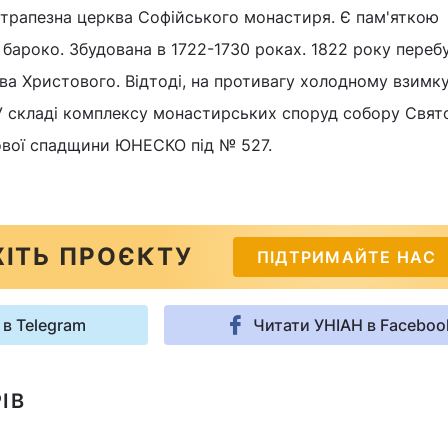
 трапезна церква Софійського монастиря. Є пам'яткою
 бароко. Збудована в 1722-1730 роках. 1822 року переб
ва Христового. Відтоді, на противагу холодному взимку
 У складі комплексу монастирських споруд собору Свято
тової спадщини ЮНЕСКО під № 527.
ІТЬ ПРОЄКТУ
ПІДТРИМАЙТЕ НАС
 в Telegram
Читати УНІАН в Faceboo
ІВ