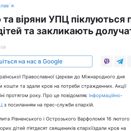
слав`я
 та віряни УПЦ піклуються 
дітей та закликають долуча
109
іться на нас в Google
країнської Православної Церкви до Міжнародного дня
и кошти та здали кров на потреби стражденних. Акції
їні протягом року. Про це повідомляє
Інформаційно-
ПЦ
з посиланням на прес-служби єпархій.
ита Рівненського і Острозького Варфоломія 16 лютого
орих дітей п’ятдесят священиків єпархіїздали кров на