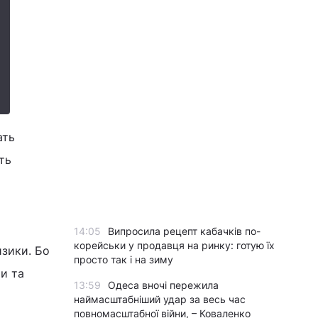
ать
ть
14:05
Випросила рецепт кабачків по-
корейськи у продавця на ринку: готую їх
изики. Бо
просто так і на зиму
и та
13:59
Одеса вночі пережила
наймасштабніший удар за весь час
повномасштабної війни, – Коваленко