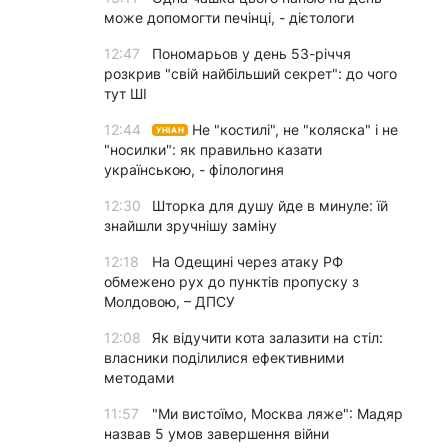
може допомогти печінці, - дієтологи
12:47
Пономарьов у день 53-річчя
розкрив "свій найбільший секрет": до чого
тут ШІ
12:44
Не "костилі", не "коляска" і не
УНІАН
"носилки": як правильно казати
українською, - філологиня
12:30
Шторка для душу йде в минуле: їй
знайшли зручнішу заміну
12:18
На Одещині через атаку РФ
обмежено рух до пунктів пропуску з
Молдовою, – ДПСУ
12:08
Як відучити кота залазити на стіл:
власники поділилися ефективними
методами
11:57
"Ми вистоїмо, Москва ляже": Мадяр
назвав 5 умов завершення війни