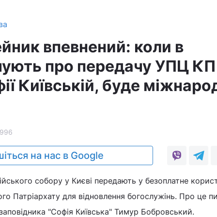
ва
йник впевнений: коли в
ують про передачу УПЦ КП
ії Київській, буде міжнаро
1996
іться на нас в Google
ійського собору у Києві передають у безоплатне корис
о Патріархату для відновлення богослужінь. Про це п
заповідника "Софія Київська" Тимур Бобровський.