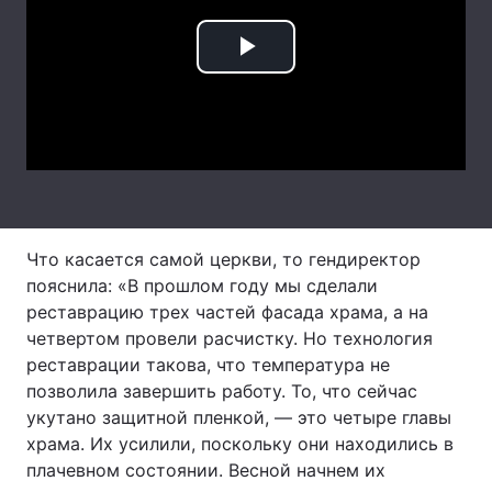
Лонгріди
Play
Відео з Youtube
Статті
Video
Інтерв'ю
Думки
Архів
Вакансії
Контакти
Что касается самой церкви, то гендиректор
пояснила: «В прошлом году мы сделали
Послуги
реставрацию трех частей фасада храма, а на
четвертом провели расчистку. Но технология
реставрации такова, что температура не
позволила завершить работу. То, что сейчас
укутано защитной пленкой, — это четыре главы
храма. Их усилили, поскольку они находились в
плачевном состоянии. Весной начнем их