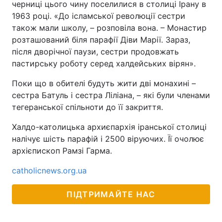
черниці цього чину поселилися в столиці Ірану в
1963 році. «До ісламської революції сестри
також мали школу, – розповіла вона. – Монастир
розташований біля парафії Діви Марії. Зараз,
після дворічної паузи, сестри продовжать
пастирську роботу серед халдейських вірян».
Поки що в обителі будуть жити дві монахині –
сестра Батуль і сестра Ліліана, – які були членами
тегеранської спільноти до її закриття.
Халдо-католицька архиєпархія іранської столиці
налічує шість парафій і 2500 віруючих. Її очолює
архієпископ Рамзі Гарма.
catholicnews.org.ua
ПІДТРИМАЙТЕ НАС