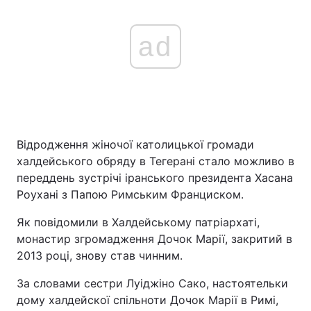
ad
Відродження жіночої католицької громади
халдейського обряду в Тегерані стало можливо в
переддень зустрічі іранського президента Хасана
Роухані з Папою Римським Франциском.
Як повідомили в Халдейському патріархаті,
монастир згромадження Дочок Марії, закритий в
2013 році, знову став чинним.
За словами сестри Луіджіно Сако, настоятельки
дому халдейскої спільноти Дочок Марії в Римі,