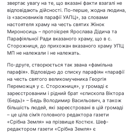
звертає увагу на те, що вказані факти взагалі не
відповідають дійсності. По-перше, жодна людина,
із «засновників парафії УАПЦ», за словами
настоятеля храму на честь святих Жінок
Мироносиць – протоієрея Ярослава Дідича та
Парафіяльної Ради вказаного храму, що в с.
Сторожниця, до прихожан вказаного храму УПЦ
МП не належали і не належать.
По-друге, створюється так звана «фамільна
парафія». Відповідно до списку парафіян «парафії
на честь святого великомученика Георгія
Переможця у с. Сторожниця», у громаді є
зареєстрованим і рідний брат «єпископа Віктора
(Бедь)» – Бедь Володимир Васильович, а також
більшість людей, які зареєстровані в цій громаді
– це ціла сім’я головного редактора газети
«Срібна Земля» на прізвище Костюх. Шеф-
редактором газети «Срібна Земля» є