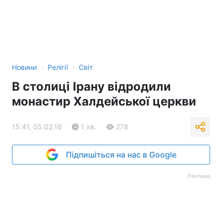
›
›
Новини
Релігії
Світ
В столиці Ірану відродили
монастир Халдейської церкви
15:41, 05.02.16
1 хв.
278
Підпишіться на нас в Google
Реклама