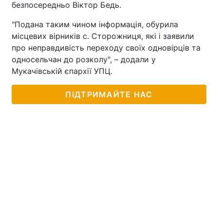
безпосередньо Віктор Бедь.
"Подана таким чином інформація, обурила
місцевих вірників с. Сторожниця, які і заявили
про неправдивість переходу своїх одновірців та
односельчан до розколу", – додали у
Мукачівській єпархії УПЦ.
ПІДТРИМАЙТЕ НАС