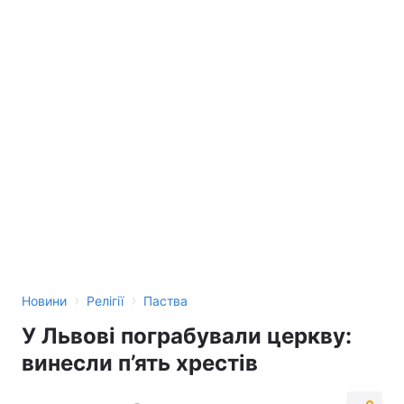
›
›
Новини
Релігії
Паства
У Львові пограбували церкву:
винесли п’ять хрестів