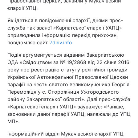
Православної Церкви, заявили у Мукачівській
єпархії УПЦ.
Як ідеться в повідомленні єпархії, днями прес-
служба так званої «Карпатської єпархії УАПЦ»
оприлюднила інформацію перехід прихожан,
повідомляє сайт
7dniv.info
Подія аргументується виданим Закарпатською
ОДА «Свідоцтвом за № 19/2868 від 22 січня 2016
року про реєстрацію статуту релігійної громади
Української Автокефальної Православної Церкви
парафії на честь святого великомученика Георгія
Переможця у с. Сторожниця Ужгородського
району Закарпатської області». Далі прес-служба
«Карпатської єпархії УАПЦ» зауважує: «Раніше,
засновники даної парафії УАПЦ, належали до УПЦ
МП».
Інформаційний відділ Мукачівської єпархії УПЦ