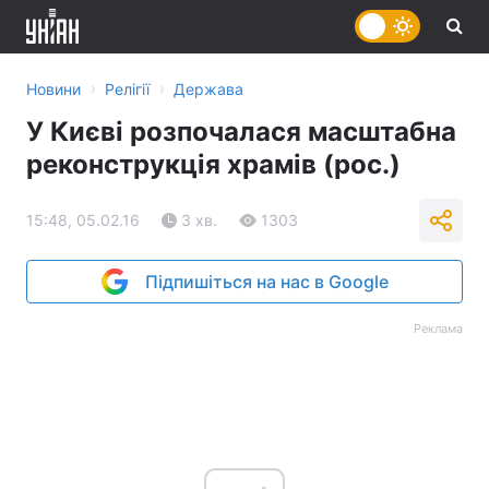
›
›
Новини
Релігії
Держава
У Києві розпочалася масштабна
реконструкція храмів (рос.)
15:48, 05.02.16
3 хв.
1303
Підпишіться на нас в Google
Реклама