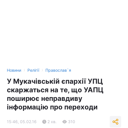
›
›
Новини
Релігії
Православ`я
У Мукачівській єпархії УПЦ
скаржаться на те, що УАПЦ
поширює неправдиву
інформацію про переходи
15:46, 05.02.16
2 хв.
310