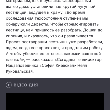
материалом, как в рубашке. Своеобразный
шатер даже установили над крутой чугунной
лестницей, ведущей к храму. «Во время
обследования техсостояния ступеней мы
Головна
Війна
обнаружили дефекты. Чтобы отремонтировать
лестницу, нам пришлось ее разобрать. Дошли до
Україна
Політика
кирпича, и оказалось, что он разваливается.
Проект реставрации лестницы уже разработали,
Економіка
Світ
ждем, когда все просохнет, и продолжим работу.
А чтобы уберечь ее от снега, накрыли защитной
Спорт
Наука
пленкой», — рассказала «Сегодня» гендиректор
Техно і зв'язок
Лайт
Нацзаповедника «София Киевская» Неля
Куковальская.
Зброя
Інциденти
ВІДЕО ДНЯ
Здоров'я
Туризм
Цікавинки
Погода
Екологія
Регіони