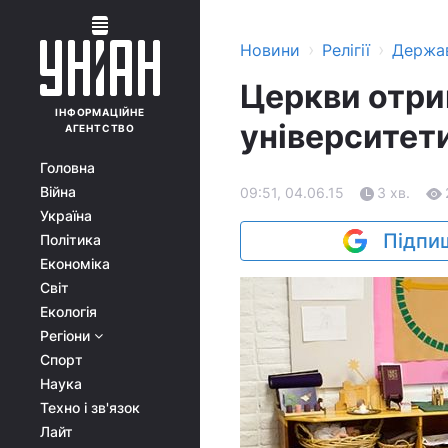
›
›
Новини
Релігії
Держа
Церкви отри
ІНФОРМАЦІЙНЕ
університет
АГЕНТСТВО
Головна
Війна
09:51, 04.06.15
3 хв.
Україна
Підпиш
Політика
Економіка
Світ
Екологія
Регіони
Спорт
Наука
Техно і зв'язок
Лайт