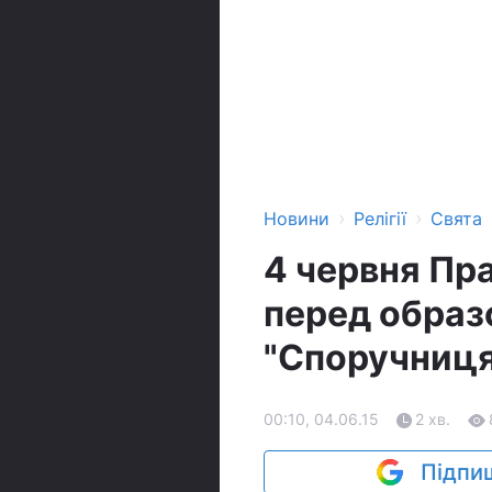
›
›
Новини
Релігії
Свята
4 червня Пр
перед образ
"Споручниця
00:10, 04.06.15
2 хв.
Підпиш