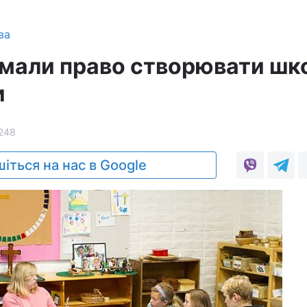
ва
мали право створювати шко
и
248
іться на нас в Google