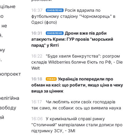
цільне
16:37
Росія вдарила по
ОНОВЛЕНО
во
футбольному стадіону "Чорноморець" в
Одесі (фото)
 не
16:31
Дрони вже пів доби
ОНОВЛЕНО
й.
атакують Крим: ГУР провів "морський
парад" у Ялті
ну
16:22
"Буде хвиля банкрутства": розгром
и.
складів Wildberries боляче бʼють по РФ, - Die
Welt
онопроект
16:18
Українців попередили про
УНІАН
обман на касі: що робити, якщо ціна в чеку
вища за цінник
елігійна
16:17
Чи люблять коти своїх господарів
свободу
так само, як собаки: ось що виявила наука
ей
16:06
У кримінальній справі ринку
"Столичний" матеріалами стали дописи про
підтримку ЗСУ, - ЗМІ