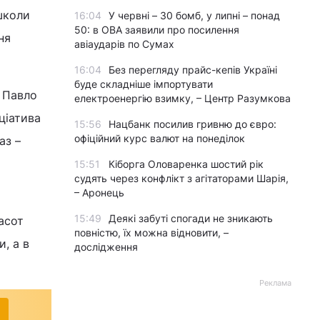
школи
16:04
У червні – 30 бомб, у липні – понад
50: в ОВА заявили про посилення
ня
авіаударів по Сумах
16:04
Без перегляду прайс-кепів Україні
буде складніше імпортувати
 Павло
електроенергію взимку, – Центр Разумкова
ціатива
15:56
Нацбанк посилив гривню до євро:
офіційний курс валют на понеділок
аз –
15:51
Кіборга Оловаренка шостий рік
судять через конфлікт з агітаторами Шарія,
– Аронець
15:49
Деякі забуті спогади не зникають
асот
повністю, їх можна відновити, –
, а в
дослідження
Реклама