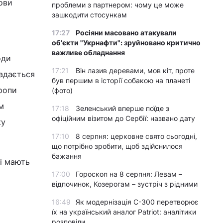
ови
проблеми з партнером: чому це може
зашкодити стосункам
17:27
Росіяни масовано атакували
обʼєкти "Укрнафти": зруйновано критично
важливе обладнання
оди
17:21
Він лазив деревами, мов кіт, проте
надається
був першим в історії собакою на планеті
вропи
(фото)
м
17:18
Зеленський вперше поїде з
офіційним візитом до Сербії: названо дату
ку
17:10
8 серпня: церковне свято сьогодні,
що потрібно зробити, щоб здійснилося
бажання
кі мають
17:00
Гороскоп на 8 серпня: Левам –
відпочинок, Козерогам – зустріч з рідними
16:49
Як модернізація С-300 перетворює
їх на український аналог Patriot: аналітики
розповіли