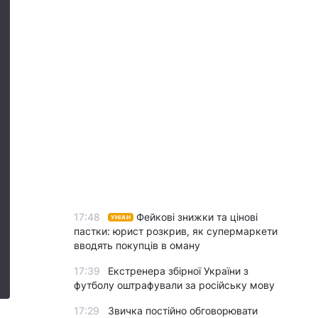
17:48
Фейкові знижки та цінові
УНІАН
пастки: юрист розкрив, як супермаркети
вводять покупців в оману
17:39
Екстренера збірної України з
футболу оштрафували за російську мову
17:29
Звичка постійно обговорювати