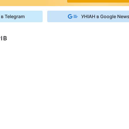
 в Telegram
УНІАН в Google New
ІВ