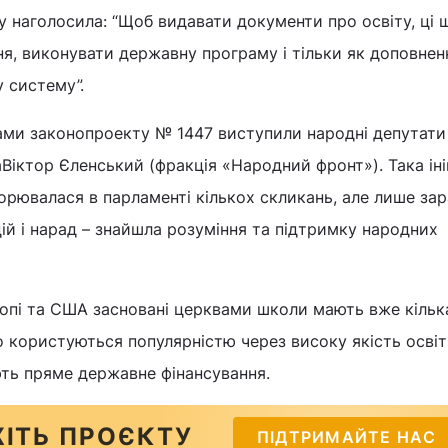
у наголосила: “Щоб видавати документи про освіту, ці 
я, виконувати державну програму і тільки як доповнен
 систему”.
рами законопроекту № 1447 виступили народні депутати
аВіктор Єленський (фракція «Народний фронт»). Така іні
орювалася в парламенті кількох скликань, але лише зар
цій і нарад – знайшла розуміння та підтримку народних
ропі та США засновані церквами школи мають вже кільк
о користуються популярністю через високу якість освіти
ють пряме державне фінансування.
ІТЬ ПРОЄКТУ
ПІДТРИМАЙТЕ НАС