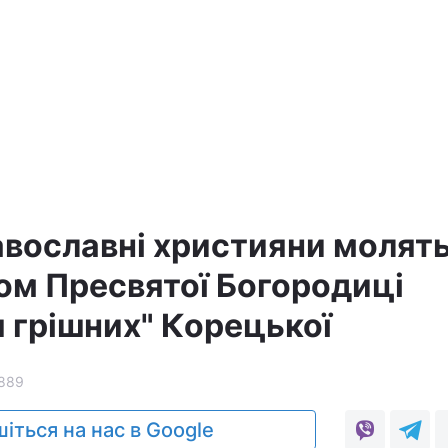
авославні християни молят
ом Пресвятої Богородиці
 грішних" Корецької
889
іться на нас в Google