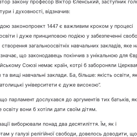
автор закону професор Віктор Єленський, заступник гол
тури і духовності, відзначив:
дою законопроект 1447 є важливим кроком у процесі
ї освіти і дуже принциповою подією у забезпеченні своб
на створення загальноосвітніх навчальних закладів, яке 
 означає, що законодавець покінчив з унікальною для Є
йському Союзі немає країн, котрі б забороняли Церква
 та вищі навчальні заклади. Ба, більше: якість освіти, я
атолицькі університети є дуже високою”.
що парламент дослухався до аргументів тих батьків, я
 освіту вони б хотіли дати своїм дітям.
зації виборювали понад два десятиліття. Їм, як і
там у галузі релігійної свободи, довелось доводити, що