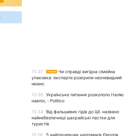
s
15:37
Чи справді вигідна сімейна
УНІАН
упаковка: експерти розкрили неочевидний
нюанс
15:36
Українське питання розкололо Італію
навпіл, - Politico
15:34
Від фальшивих гідів до ШІ: названо
найнебезпечніші шахрайські пастки для
туристів
15:26
5 найдешевших напрямків Європи