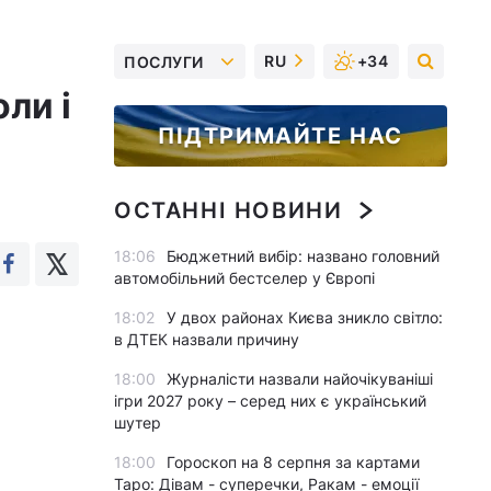
RU
+34
ПОСЛУГИ
ли і
ПІДТРИМАЙТЕ НАС
ОСТАННІ НОВИНИ
18:06
Бюджетний вибір: названо головний
автомобільний бестселер у Європі
18:02
У двох районах Києва зникло світло:
в ДТЕК назвали причину
18:00
Журналісти назвали найочікуваніші
ігри 2027 року – серед них є український
шутер
18:00
Гороскоп на 8 серпня за картами
Таро: Дівам - суперечки, Ракам - емоції