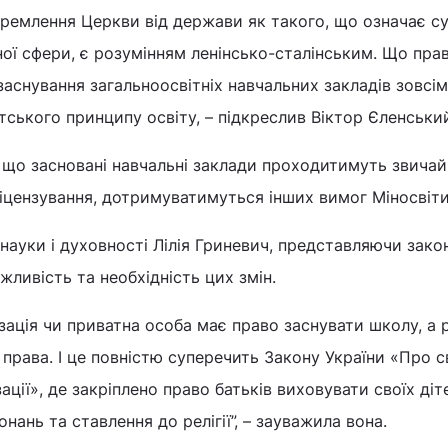
ремлення Церкви від держави як такого, що означає су
ної сфери, є розумінням ленінсько-сталінським. Що пра
 заснування загальноосвітніх навчальних закладів зовсім
тського принципу освіту, – підкреслив Віктор Єленськи
 що засновані навчальні заклади проходитимуть звичай
ліцензування, дотримуватимуться інших вимог Міносвіт
 науки і духовності Лілія Гриневич, представляючи зак
жливість та необхідність цих змін.
зація чи приватна особа має право заснувати школу, а р
о права. І це повністю суперечить Закону України «Про 
ізації», де закріплено право батьків виховувати своїх діт
онань та ставлення до релігії”, – зауважила вона.