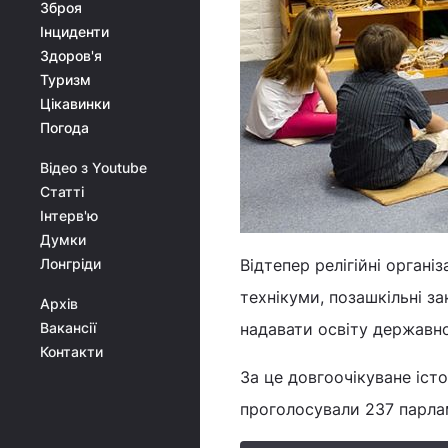
Зброя
Інциденти
Здоров'я
Туризм
Цікавинки
Погода
Відео з Youtube
Статті
Інтерв'ю
Думки
Лонгріди
Відтепер релігійні органі
технікуми, позашкільні за
Архів
Вакансії
надавати освіту державно
Контакти
За це довгоочікуване іст
проголосували 237 парла