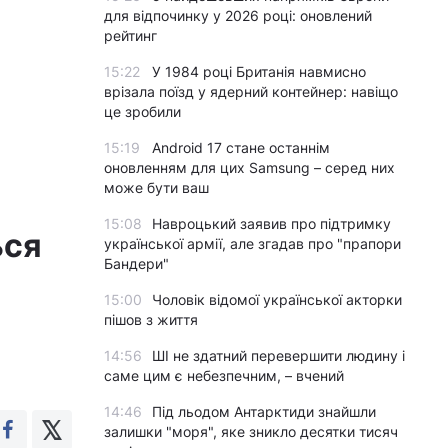
для відпочинку у 2026 році: оновлений
рейтинг
15:22
У 1984 році Британія навмисно
врізала поїзд у ядерний контейнер: навіщо
це зробили
15:19
Android 17 стане останнім
оновленням для цих Samsung – серед них
може бути ваш
15:08
Навроцький заявив про підтримку
ься
української армії, але згадав про "прапори
Бандери"
15:00
Чоловік відомої української акторки
пішов з життя
14:56
ШІ не здатний перевершити людину і
саме цим є небезпечним, – вчений
14:46
Під льодом Антарктиди знайшли
залишки "моря", яке зникло десятки тисяч