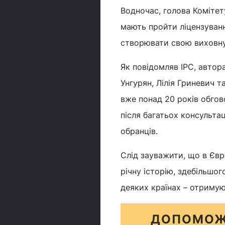
Водночас, голова Комітет
мають пройти ліцензуванн
створювати свою виховну
Як повідомляв ІРС, авто
Унгурян, Лілія Гриневич т
вже понад 20 років обгов
після багатьох консульта
обранців.
Слід зауважити, що в Єв
річну історію, здебільшог
деяких країнах – отриму
ДОПОМОЖ