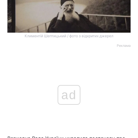
Климентій Шептицький / фото з відкритих джерел
Реклама
ad