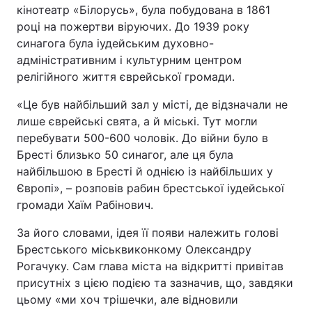
кінотеатр «Білорусь», була побудована в 1861
році на пожертви віруючих. До 1939 року
синагога була іудейським духовно-
адміністративним і культурним центром
релігійного життя єврейської громади.
«Це був найбільший зал у місті, де відзначали не
лише єврейські свята, а й міські. Тут могли
перебувати 500-600 чоловік. До війни було в
Бресті близько 50 синагог, але ця була
найбільшою в Бресті й однією із найбільших у
Європі», – розповів рабин брестської іудейської
громади Хаїм Рабінович.
За його словами, ідея її появи належить голові
Брестського міськвиконкому Олександру
Рогачуку. Сам глава міста на відкритті привітав
присутніх з цією подією та зазначив, що, завдяки
цьому «ми хоч трішечки, але відновили