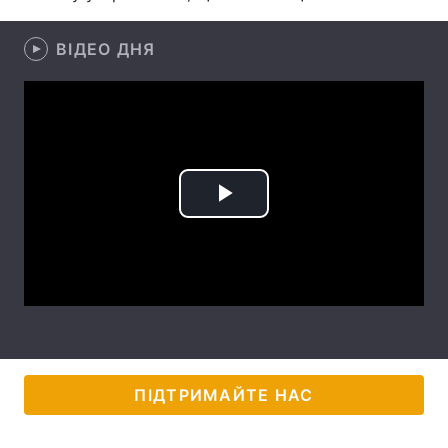
Лонгріди
ВІДЕО ДНЯ
Відео з Youtube
Статті
Інтерв'ю
Думки
Архів
Вакансії
Play
Контакти
Video
Послуги
ПІДТРИМАЙТЕ НАС