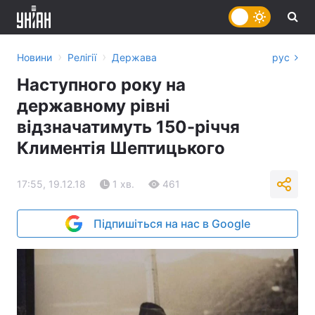
›
›
Новини
Релігії
Держава
рус
Наступного року на
державному рівні
відзначатимуть 150-річчя
Климентія Шептицького
17:55, 19.12.18
1 хв.
461
Підпишіться на нас в Google