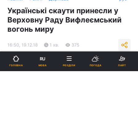
Українські скаути принесли у
Верховну Раду Вифлеємський
вогонь миру
16:50, 19.12.18
1 хв.
375
RU
Підпишіться на нас в Google
МОВА
ГОЛОВНА
РОЗДІЛИ
ПОГОДА
ЛАЙТ