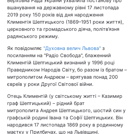
Верховна Рада України ухвалила постанову про
вшанування на державному рівні 17 листопада
2019 року 150 років від дня народження
Климентія Шептицького (1869–1951 роки життя),
Головна
Війна
церковного та громадського діяча, політв’язня
радянського режиму.
Україна
Політика
Як повідомляє
"Духовна велич Львова"
з
Економіка
Світ
посиланням на "Радіо Свобода", блаженний
Климентій Шептицький визнаний у 1996 році
Спорт
Наука
Праведником Народів Світу, бо разом із братом –
митрополитом Андреєм – врятував понад 200
Техно і зв'язок
Лайт
євреїв у роки Другої Світової війни.
Зброя
Інциденти
Отець Климентій (у світському житті – Казимир
граф Шептицький) – рідний брат
Здоров'я
Туризм
митрополита Андрея Шептицького, шостий син у
графській родині Івана та Софії Шептицьких. Він
Цікавинки
Погода
народився 17 листопада 1869 року в родинному
Екологія
Регіони
маєтку у Прилбичах, що на Львівщині.