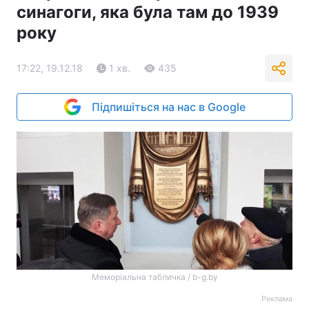
синагоги, яка була там до 1939
року
17:22, 19.12.18
1 хв.
435
Підпишіться на нас в Google
Меморіальна табличка / b-g.by
Реклама