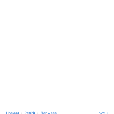
›
›
Новини
Релігії
Держава
рус