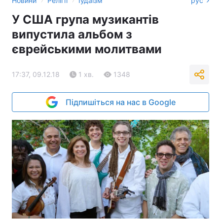
Новини
Релігії
Іудаїзм
рус
У США група музикантів
випустила альбом з
єврейськими молитвами
17:37, 09.12.18
1 хв.
1348
Підпишіться на нас в Google