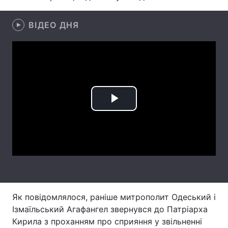
Лонгріди
ВІДЕО ДНЯ
Відео з Youtube
Статті
Інтерв'ю
Думки
Архів
Вакансії
Play
Контакти
Video
Послуги
Як повідомлялося, раніше митрополит Одеський і
Ізмаїльський Агафангел звернувся до Патріарха
Кирила з проханням про сприяння у звільненні