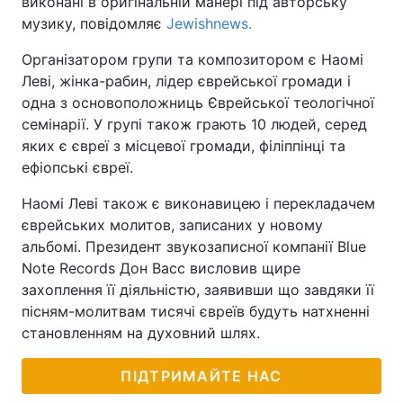
виконані в оригінальній манері під авторську
музику, повідомляє
Jewishnews.
Організатором групи та композитором є Наомі
Леві, жінка-рабин, лідер єврейської громади і
одна з основоположниць Єврейської теологічної
семінарії. У групі також грають 10 людей, серед
яких є євреї з місцевої громади, філіппінці та
ефіопські євреї.
Наомі Леві також є виконавицею і перекладачем
єврейських молитов, записаних у новому
альбомі. Президент звукозаписної компанії Blue
Note Records Дон Васс висловив щире
захоплення її діяльністю, заявивши що завдяки її
пісням-молитвам тисячі євреїв будуть натхненні
становленням на духовний шлях.
ПІДТРИМАЙТЕ НАС