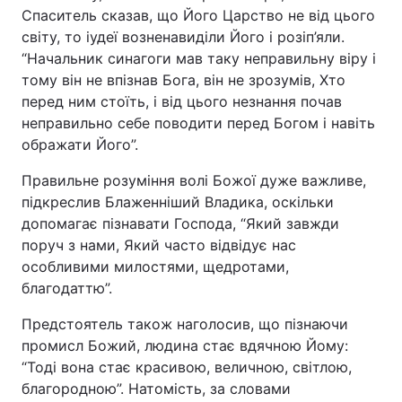
Спаситель сказав, що Його Царство не від цього
світу, то іудеї возненавиділи Його і розіп’яли.
“Начальник синагоги мав таку неправильну віру і
тому він не впізнав Бога, він не зрозумів, Хто
перед ним стоїть, і від цього незнання почав
неправильно себе поводити перед Богом і навіть
ображати Його”.
Правильне розуміння волі Божої дуже важливе,
підкреслив Блаженніший Владика, оскільки
допомагає пізнавати Господа, “Який завжди
поруч з нами, Який часто відвідує нас
особливими милостями, щедротами,
благодаттю”.
Предстоятель також наголосив, що пізнаючи
промисл Божий, людина стає вдячною Йому:
“Тоді вона стає красивою, величною, світлою,
благородною”. Натомість, за словами