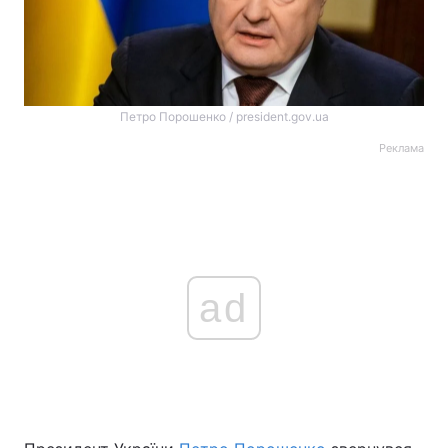
Петро Порошенко / president.gov.ua
Реклама
ad