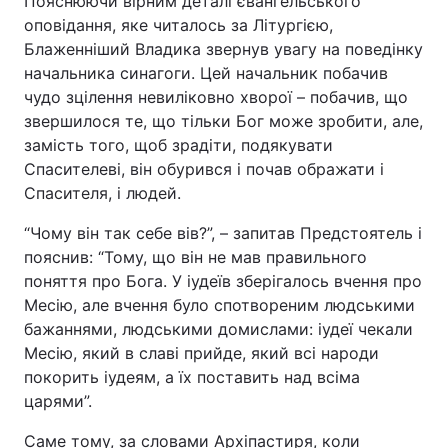
Пояснюючи вірним деталі євангельського
оповідання, яке читалось за Літургією,
Блаженніший Владика звернув увагу на поведінку
начальника синагоги. Цей начальник побачив
чудо зцілення невиліковно хворої – побачив, що
звершилося те, що тільки Бог може зробити, але,
замість того, щоб зрадіти, подякувати
Спасителеві, він обурився і почав ображати і
Спасителя, і людей.
“Чому він так себе вів?”, – запитав Предстоятель і
пояснив: “Тому, що він не мав правильного
поняття про Бога. У іудеїв зберігалось вчення про
Месію, але вчення було спотвореним людськими
бажаннями, людськими домислами: іудеї чекали
Месію, який в славі прийде, який всі народи
покорить іудеям, а їх поставить над всіма
царями”.
Саме тому, за словами Архіпастиря, коли