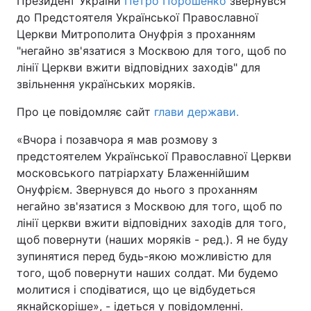
Президент України
Петро Порошенко
звернувся
до Предстоятеля Української Православної
Церкви Митрополита Онуфрія з проханням
"негайно зв'язатися з Москвою для того, щоб по
Головна
Війна
лінії Церкви вжити відповідних заходів" для
звільнення українських моряків.
Україна
Політика
Про це повідомляє сайт
глави держави.
Економіка
Світ
«Вчора і позавчора я мав розмову з
Спорт
Наука
предстоятелем Української Православної Церкви
московського патріархату Блаженнійшим
Техно і зв'язок
Лайт
Онуфрієм. Звернувся до нього з проханням
негайно зв'язатися з Москвою для того, щоб по
Зброя
Інциденти
лінії церкви вжити відповідних заходів для того,
щоб повернути (наших моряків - ред.). Я не буду
Здоров'я
Туризм
зупинятися перед будь-якою можливістю для
того, щоб повернути наших солдат. Ми будемо
Цікавинки
Погода
молитися і сподіватися, що це відбудеться
Екологія
Регіони
якнайскоріше», - ідеться у повідомленні.