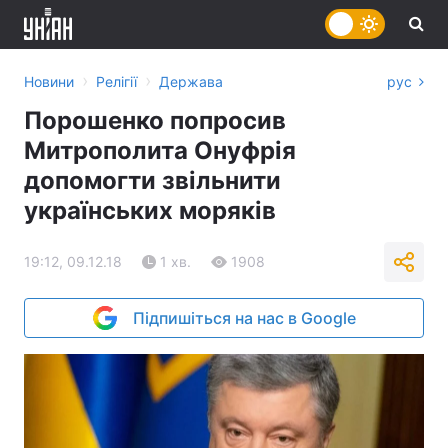
›
›
Новини
Релігії
Держава
рус
Порошенко попросив
Митрополита Онуфрія
допомогти звільнити
українських моряків
19:12, 09.12.18
1 хв.
1908
Підпишіться на нас в Google