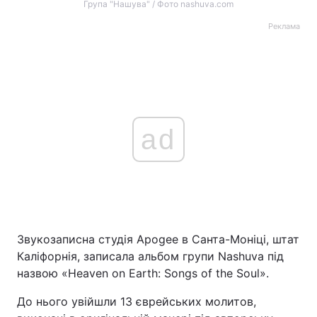
Група "Нашува" / Фото nashuva.com
Реклама
ad
Звукозаписна студія Apogee в Санта-Моніці, штат
Каліфорнія, записала альбом групи Nashuva під
назвою «Heaven on Earth: Songs of the Soul».
До нього увійшли 13 єврейських молитов,