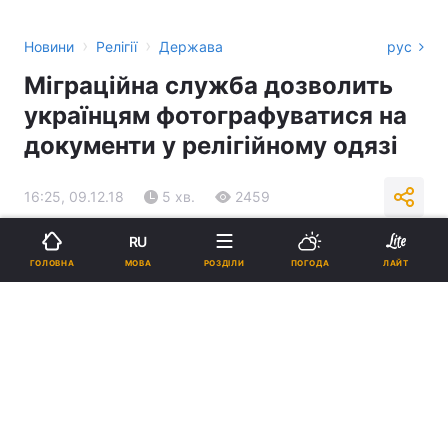
›
›
Новини
Релігії
Держава
рус
Міграційна служба дозволить
українцям фотографуватися на
документи у релігійному одязі
16:25, 09.12.18
5 хв.
2459
RU
Підпишіться на нас в Google
МОВА
ГОЛОВНА
РОЗДІЛИ
ПОГОДА
ЛАЙТ