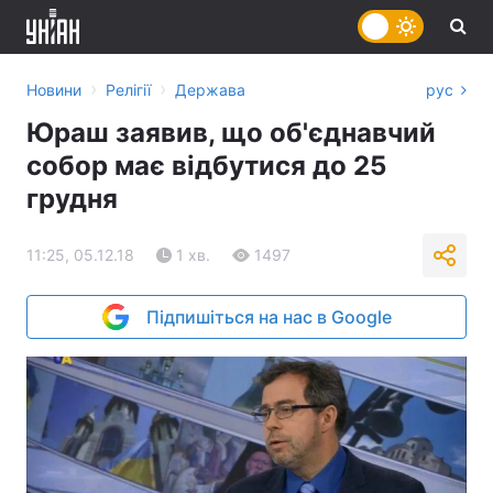
›
›
Новини
Релігії
Держава
рус
Юраш заявив, що об'єднавчий
собор має відбутися до 25
грудня
11:25, 05.12.18
1 хв.
1497
Підпишіться на нас в Google