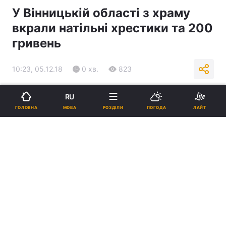
У Вінницькій області з храму
вкрали натільні хрестики та 200
гривень
10:23, 05.12.18
0 хв.
823
Підпишіться на нас в Google
RU
МОВА
ГОЛОВНА
РОЗДІЛИ
ПОГОДА
ЛАЙТ
Поліція / УНІАН, ілюстративне фото