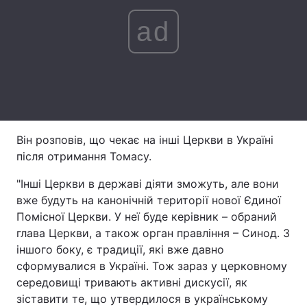
ad
Лонгріди
Відео з Youtube
Статті
Інтерв'ю
Думки
Архів
Вакансії
Він розповів, що чекає на інші Церкви в Україні
Контакти
після отримання Томасу.
"Інші Церкви в державі діяти зможуть, але вони
Послуги
вже будуть на канонічній території нової Єдиної
Помісної Церкви. У неї буде керівник – обраний
глава Церкви, а також орган правління – Синод. З
іншого боку, є традиції, які вже давно
сформувалися в Україні. Тож зараз у церковному
середовищі тривають активні дискусії, як
зіставити те, що утвердилося в українському