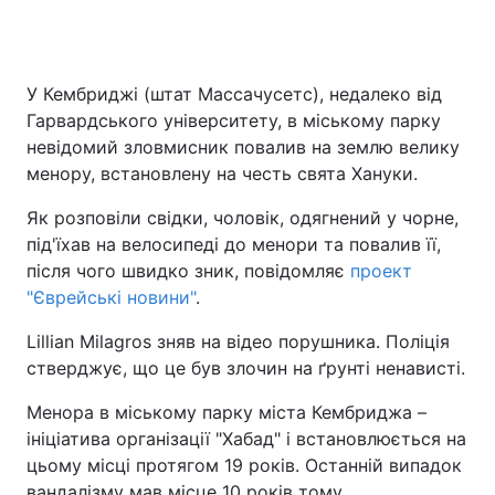
У Кембриджі (штат Массачусетс), недалеко від
Гарвардського університету, в міському парку
невідомий зловмисник повалив на землю велику
менору, встановлену на честь свята Хануки.
Як розповіли свідки, чоловік, одягнений у чорне,
під'їхав на велосипеді до менори та повалив її,
після чого швидко зник, повідомляє
проект
"Єврейські новини"
.
Lillian Milagros зняв на відео порушника. Поліція
стверджує, що це був злочин на ґрунті ненависті.
Менора в міському парку міста Кембриджа –
ініціатива організації "Хабад" і встановлюється на
цьому місці протягом 19 років. Останній випадок
вандалізму мав місце 10 років тому.