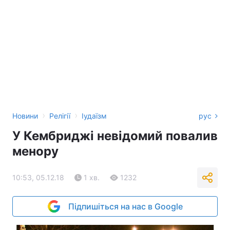
›
›
Новини
Релігії
Іудаїзм
рус
У Кембриджі невідомий повалив
менору
10:53, 05.12.18
1 хв.
1232
Підпишіться на нас в Google