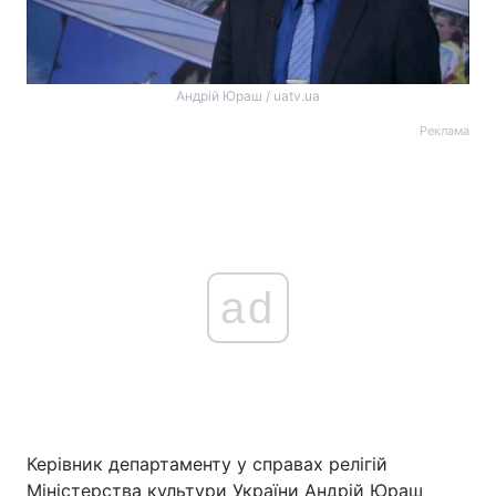
Андрій Юраш / uatv.ua
Реклама
ad
Керівник департаменту у справах релігій
Міністерства культури України Андрій Юраш