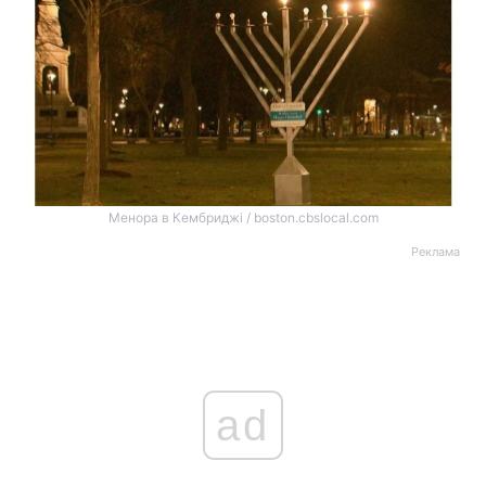
Менора в Кембриджі / boston.cbslocal.com
Реклама
ad