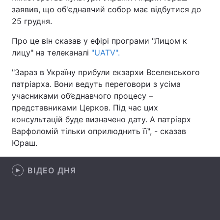
заявив, що об'єднавчий собор має відбутися до
25 грудня.
Про це він сказав у ефірі програми "Лицом к
Головна
Війна
лицу" на телеканалі
"UATV".
Україна
Політика
"Зараз в Україну прибули екзархи Вселенського
патріарха. Вони ведуть переговори з усіма
Економіка
Світ
учасниками об’єднавчого процесу –
представниками Церков. Під час цих
Спорт
Наука
консультацій буде визначено дату. А патріарх
Техно і зв'язок
Лайт
Варфоломій тільки оприлюднить її", - сказав
Юраш.
Зброя
Інциденти
ВІДЕО ДНЯ
Здоров'я
Туризм
Цікавинки
Погода
Екологія
Регіони