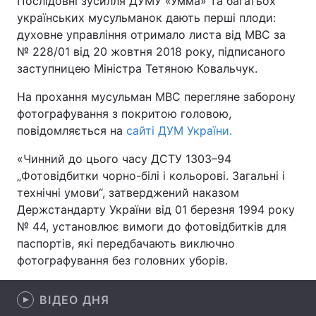
Послідовні зусилля ДУМУ «Умма» та багатьох
українських мусульманок дають перші плоди:
духовне управління отримало листа від МВС за
№ 228/01 від 20 жовтня 2018 року, підписаного
Головна
Війна
заступницею Міністра Тетяною Ковальчук.
Україна
Політика
На прохання мусульман МВС перегляне заборону
фотографування з покритою головою,
Економіка
Світ
повідомляється на
сайті ДУМ України.
Спорт
Наука
«Чинний до цього часу ДСТУ 1303–94
„Фотовідбитки чорно-білі і кольорові. Загальні і
Техно і зв'язок
Лайт
технічні умови“, затверджений наказом
Держстандарту України від 01 березня 1994 року
Зброя
Інциденти
№ 44, установлює вимоги до фотовідбитків для
паспортів, які передбачають виключно
Здоров'я
Туризм
фотографування без головних уборів.
Цікавинки
Погода
ВІДЕО ДНЯ
Екологія
Регіони