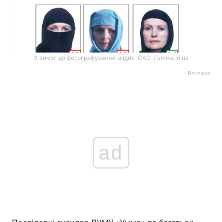
З вимог до фотографування згідно ICAO / umma.in.ua
Реклама
ad