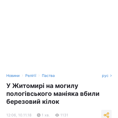
›
›
Новини
Релігії
Паства
рус
У Житомирі на могилу
пологівського маніяка вбили
березовий кілок
12:06, 10.11.18
1 хв.
1131