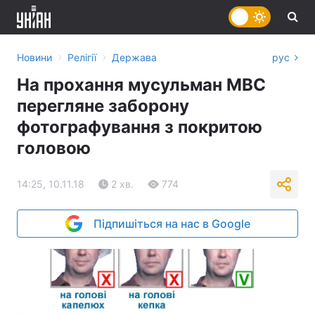
›
›
Новини
Релігії
Держава
рус
На прохання мусульман МВС
перегляне заборону
фотографування з покритою
головою
14:25, 10.11.18
2 хв.
774
Підпишіться на нас в Google