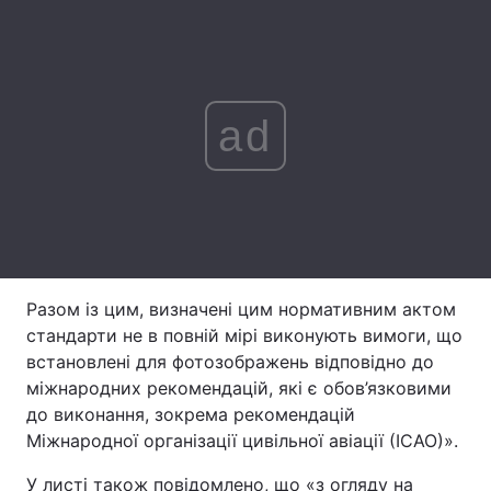
Лонгріди
Відео з Youtube
Статті
ad
Інтерв'ю
Думки
Архів
Вакансії
Контакти
Послуги
Разом із цим, визначені цим нормативним актом
стандарти не в повній мірі виконують вимоги, що
встановлені для фотозображень відповідно до
міжнародних рекомендацій, які є обов’язковими
до виконання, зокрема рекомендацій
Міжнародної організації цивільної авіації (ІСАО)».
У листі також повідомлено, що «з огляду на