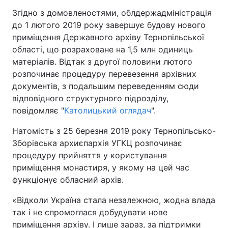
Згідно з домовленостями, облдержадміністрація
до 1 лютого 2019 року завершує будову нового
приміщення Державного архіву Тернопільської
області, що розраховане на 1,5 млн одиниць
матеріалів. Відтак з другої половини лютого
розпочинає процедуру перевезення архівних
документів, з подальшим переведенням сюди
відповідного структурного підрозділу,
повідомляє "
Католицький оглядач
".
Натомість з 25 березня 2019 року Тернопільсько-
Зборівська архиєпархія УГКЦ розпочинає
процедуру прийняття у користування
приміщення монастиря, у якому на цей час
функціонує обласний архів.
«Відколи Україна стала незалежною, жодна влада
так і не спромоглася добудувати нове
приміщення архіву. І лише зараз, за підтримки