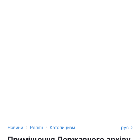
›
›
Новини
Релігії
Католицизм
рус
Приміщення Державного архіву