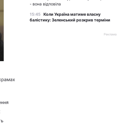
- вона відповіла
15:45
Коли Україна матиме власну
балістику: Зеленський розкрив терміни
Реклама
в
 храмах
ення
х
ть