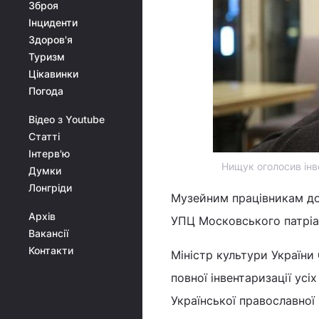
Зброя
Інциденти
Здоров'я
Туризм
Цікавинки
Погода
Відео з Youtube
Статті
Інтерв'ю
Нищук оголосив інв
Думки
Лонгріди
Музейним працівникам до
Архів
УПЦ Московського патріа
Вакансії
Контакти
Міністр культури України
повної інвентаризації усі
Української православної