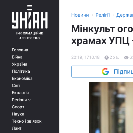
›
›
Новини
Релігії
Держа
Мінкульт ого
ІНФОРМАЦІЙНЕ
храмах УПЦ 
АГЕНТСТВО
Головна
Війна
20:19, 17.10.18
2 хв.
6
Україна
Підпиш
Політика
Економіка
Світ
Екологія
Регіони
Спорт
Наука
Техно і зв'язок
Лайт