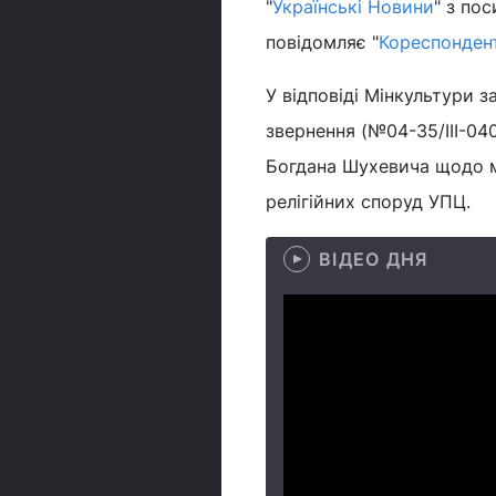
"
Українські Новини
" з по
повідомляє "
Кореспонден
У відповіді Мінкультури 
звернення (№04-35/III-040
Богдана Шухевича щодо мо
релігійних споруд УПЦ.
ВІДЕО ДНЯ