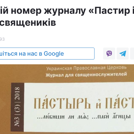
ій номер журналу «Пастир 
 священиків
93
іться на нас в Google