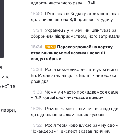
вдарить наступного разу, - ЗМІ
15:40
П’ять знаків Зодіаку отримають знак
долі: число ангела 8/6 принесе їм удачу
15:34
Українець у Німеччині шпигував за
оборонним підприємством, його затримали
15:34
Переказ грошей на картку
УНІАН
стає викликом: які незвичні новації
вводять банки
я
15:33
Росія може використати українські
БпЛА для атак на цілі в Балтії, - литовська
ника
розвідка
ьної та
15:30
Чому ми часто прокидаємося саме
о 3-й годині ночі: пояснення вчених
15:25
Ремонт замість заміни: нові підходи
 лаври,
до відновлення алюмінієвих кузовів
15:22
Росія терміново шукає заміну своїм
"Іскандерам": експерт вказав причину