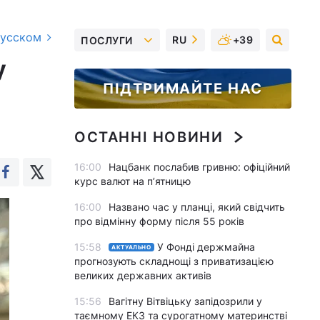
русском
RU
+39
ПОСЛУГИ
у
ПІДТРИМАЙТЕ НАС
ОСТАННІ НОВИНИ
16:00
Нацбанк послабив гривню: офіційний
курс валют на п’ятницю
16:00
Названо час у планці, який свідчить
про відмінну форму після 55 років
15:58
У Фонді держмайна
АКТУАЛЬНО
прогнозують складнощі з приватизацією
великих державних активів
15:56
Вагітну Вітвіцьку запідозрили у
таємному ЕКЗ та сурогатному материнстві