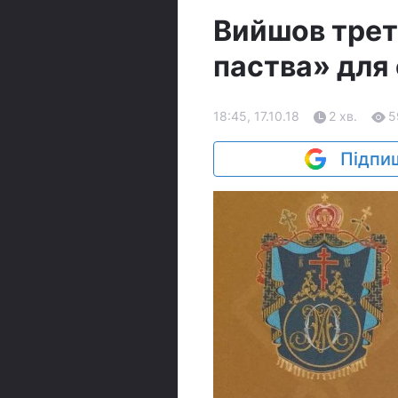
Вийшов трет
паства» для
18:45, 17.10.18
2 хв.
5
Підпиш