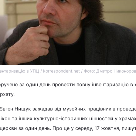
ентаризацію в УПЦ / korrespondent.net / Фото: Дмитро Никоноро
ручено за один день провести повну інвентаризацію в
рхату.
 Євген Нищук зажадав від музейних працівників провед
х ікон та інших культурно-історичних цінностей у храма
 церкви за один день. Про це у середу, 17 жовтня, пишу