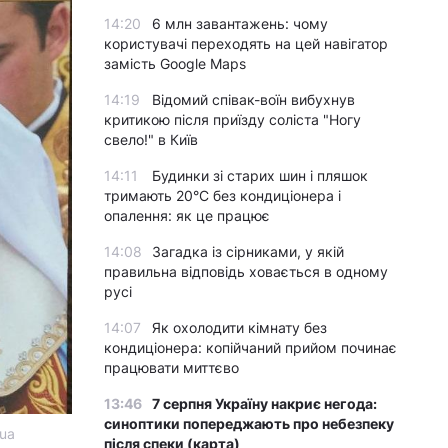
14:20
6 млн завантажень: чому
користувачі переходять на цей навігатор
замість Google Maps
14:19
Відомий співак-воїн вибухнув
критикою після приїзду соліста "Ногу
свело!" в Київ
14:11
Будинки зі старих шин і пляшок
тримають 20°C без кондиціонера і
опалення: як це працює
14:08
Загадка із сірниками, у якій
правильна відповідь ховається в одному
русі
14:07
Як охолодити кімнату без
кондиціонера: копійчаний прийом починає
працювати миттєво
13:46
7 серпня Україну накриє негода:
синоптики попереджають про небезпеку
ua
після спеки (карта)