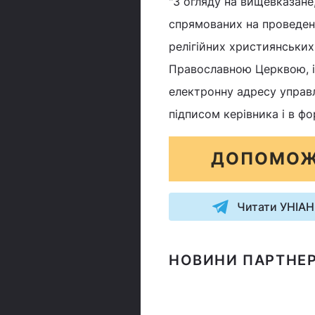
"З огляду на вищевказане
спрямованих на проведенн
релігійних християнських
Православною Церквою, і 
електронну адресу управл
підписом керівника і в фо
ДОПОМОЖ
Читати УНІАН
НОВИНИ ПАРТНЕР