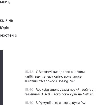
запит,
кція на
 Юрія-
нностей з
15:42
У Вʼєтнамі випадково знайшли
найбільшу печеру світу: вона може
вмістити хмарочос і Boeing 747
15:40
Rockstar анонсувала новий трейлер і
геймплей GTA 6 – його покажуть на Netflix
15:40
В Румунії вже знають, куди РФ