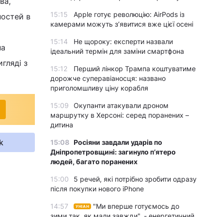
ва,
15:15
Apple готує революцію: AirPods із
ностей в
камерами можуть з’явитися вже цієї осені
15:14
Не щороку: експерти назвали
на
ідеальний термін для заміни смартфона
гляді з
15:12
Перший лінкор Трампа коштуватиме
дорожче суперавіаносця: названо
приголомшливу ціну корабля
15:09
Окупанти атакували дроном
маршрутку в Херсоні: серед поранених –
дитина
k
15:08
Росіяни завдали ударів по
Дніпропетровщині: загинуло пʼятеро
людей, багато поранених
15:00
5 речей, які потрібно зробити одразу
після покупки нового iPhone
14:57
"Ми вперше готуємось до
УНІАН
зими так, як мали завжди", - енергетичний