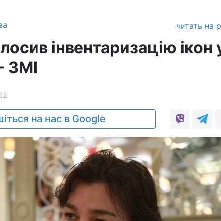
ва
читать на 
лосив інвентаризацію ікон 
- ЗМІ
52
іться на нас в Google