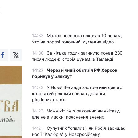
і
14:33
Малюк носорога показав 10 левам,
хто на дорозі головний: кумедне відео
14:30
За кілька годин загинуло понад 230
тисяч людей: історія цунамі в Таїланді
14:27
Через нічний обстріл РФ Херсон
поринув у блекаут
14:23
У Новій Зеландії застрелили дикого
кота, який роками вбивав десятки
рідкісних птахів
14:23
Чому кіт п’є з раковини чи унітазу,
але не з миски: пояснення вчених
14:21
Супутник "спалив", як Росія захищає
носії "Калібрів" у Новоросійську