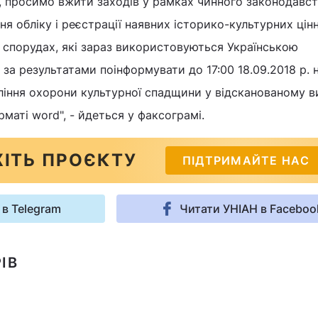
, просимо вжити заходів у рамках чинного законодавст
я обліку і реєстрації наявних історико-культурних цін
 спорудах, які зараз використовуються Українською
за результатами поінформувати до 17:00 18.09.2018 р. 
іння охорони культурної спадщини у відсканованому ви
рматі word", - йдеться у факсограмі.
ІТЬ ПРОЄКТУ
ПІДТРИМАЙТЕ НАС
 в Telegram
Читати УНІАН в Faceboo
ІВ