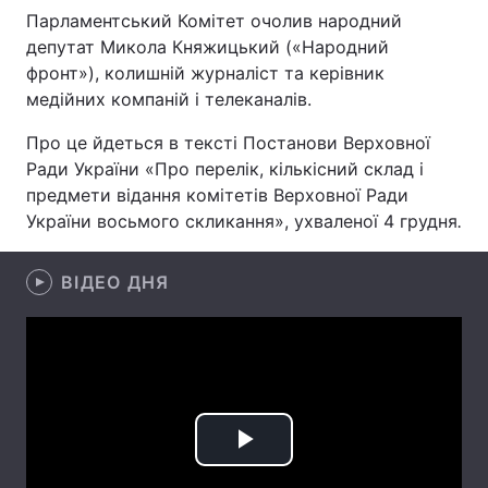
Парламентський Комітет очолив народний
депутат Микола Княжицький («Народний
фронт»), колишній журналіст та керівник
Головна
Війна
медійних компаній і телеканалів.
Про це йдеться в тексті Постанови Верховної
Україна
Політика
Ради України «Про перелік, кількісний склад і
Економіка
Світ
предмети відання комітетів Верховної Ради
України восьмого скликання», ухваленої 4 грудня
.
Спорт
Наука
ВІДЕО ДНЯ
Техно і зв'язок
Лайт
Зброя
Інциденти
Здоров'я
Туризм
Цікавинки
Погода
Play
Екологія
Регіони