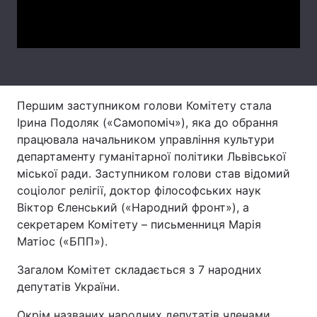
Video
Лонгріди
Відео з Youtube
Статті
Інтерв'ю
Думки
Першим заступником голови Комітету стала
Ірина Подоляк («Самопоміч»), яка до обрання
Архів
Вакансії
працювала начальником управління культури
департаменту гуманітарної політики Львівської
Контакти
міської ради. Заступником голови став відомий
соціолог релігії, доктор філософських наук
Послуги
Віктор Єленський («Народний фронт»), а
секретарем Комітету – письменниця Марія
Матіос («БПП»).
Загалом Комітет складається з 7 народних
депутатів України.
Окрім названих народних депутатів членами