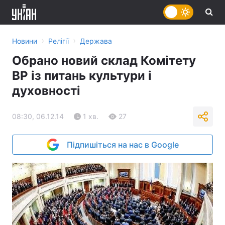
›
›
Новини
Релігії
Держава
Обрано новий склад Комітету
ВР із питань культури і
духовності
08:30, 06.12.14
1 хв.
27
Підпишіться на нас в Google