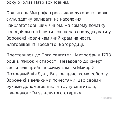
року очолив Патріарх Іоаким.
Святитель Митрофан розглядав духовенство як
силу, здатну впливати на населення
найблаготворнішим чином. На самому початку
своєї діяльності святитель почав споруджувати у
Воронежі новий кам'яний храм на честь
Благовіщення Пресвятої Богородиці.
Преставився до Бога святитель Митрофан у 1703
році в глибокій старості. Незадовго до смерті
святитель прийняв схиму з ім'ям Макарій.
Похований він був у Благовіщенському соборі у
Воронежі з великими почестями: цар своїми
руками допомагав нести труну святителя,
шанованого їм за «святого старця».
Реклама