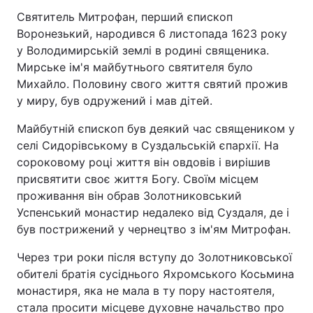
Святитель Митрофан, перший єпископ
Воронезький, народився 6 листопада 1623 року
у Володимирській землі в родині священика.
Мирське ім'я майбутнього святителя було
Михайло. Половину свого життя святий прожив
у миру, був одружений і мав дітей.
Майбутній єпископ був деякий час священиком у
селі Сидорівському в Суздальській єпархії. На
сороковому році життя він овдовів і вирішив
присвятити своє життя Богу. Своїм місцем
проживання він обрав Золотниковський
Успенський монастир недалеко від Суздаля, де і
був пострижений у чернецтво з ім'ям Митрофан.
Через три роки після вступу до Золотниковської
обителі братія сусіднього Яхромського Косьмина
монастиря, яка не мала в ту пору настоятеля,
стала просити місцеве духовне начальство про