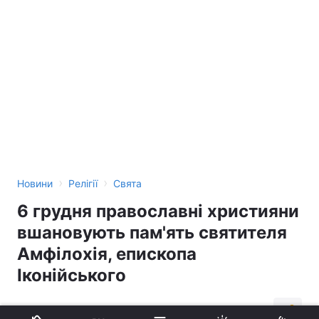
›
›
Новини
Релігії
Свята
6 грудня православні християни
вшановують пам'ять святителя
Амфілохія, епископа
Іконійського
01:20, 06.12.14
1 хв.
54