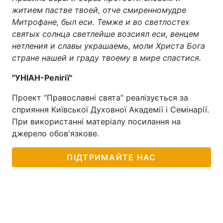
житием пастве твоей, отче смиренномудре
Митрофане, был еси. Темже и во светлостех
святых солнца светлейше возсиял еси, венцем
нетления и славы украшаемь, моли Христа Бога
стране нашей и граду твоему в мире спастися.
"УНІАН-Релігії"
Проект "Православні свята" реалізується за
сприяння Київської Духовної Академії і Семінарії.
При використанні матеріалу посилання на
джерело обов'язкове.
ПІДТРИМАЙТЕ НАС