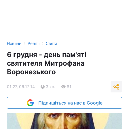
›
›
Новини
Релігії
Свята
6 грудня - день пам'яті
святителя Митрофана
Воронезького
01:27, 06.12.14
3 хв.
81
Підпишіться на нас в Google