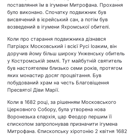
поставляння їм в ігумени Митрофана. Прохання
було виконано. Спочатку подвижник був
висвячений в ієрейський сан, а потім був
возведений в ігумени Яхромської обителі.
Коли про старання подвижника дізнався
Патріарх Московський і всієї Русі Іоаким, він
доручив йому більш широку Унженську обитель
у Костромській землі. Тут майбутній святитель
був настоятелем близько семи років, протягом
яких монастир досяг процвітання. Був
побудований храм на честь Благовіщення
Пресвятої Діви Марії.
Коли в 1682 році, за рішенням Московського
Церковного Собору, була утворена нова
Воронезька єпархія, цар Феодор першим її
єпископом запропонував призначити ігумена
Митрофана. Єпископську хіротонію 2 квітня 1682