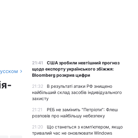
21:41
США зробили невтішний прогноз
щодо експорту українського збіжжя:
русском
Bloomberg розкрив цифри
ія-
21:32
В результаті атаки РФ знищено
найбільший склад засобів індивідуального
захисту
21:21
РЕБ не замінить "Петріоти": Флеш
розповів про найбільшу небезпеку
21:20
Що станеться з комп’ютером, якщо
тривалий час не оновлювати Windows