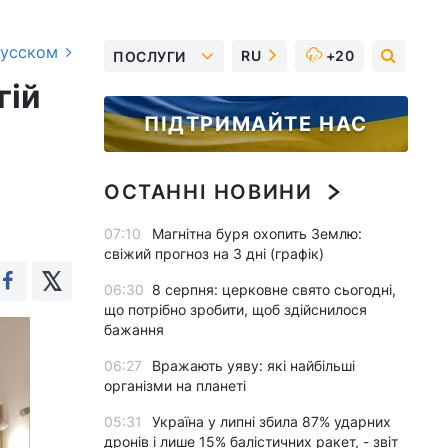
русском
RU
+20
ПОСЛУГИ
гій
ПІДТРИМАЙТЕ НАС
ОСТАННІ НОВИНИ
07:10
Магнітна буря охопить Землю:
свіжий прогноз на 3 дні (графік)
06:30
8 серпня: церковне свято сьогодні,
що потрібно зробити, щоб здійснилося
бажання
06:27
Вражають уяву: які найбільші
організми на планеті
05:31
Україна у липні збила 87% ударних
дронів і лише 15% балістичних ракет, - звіт