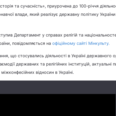
 історія та сучасність», приурочена до 100-річчя діяльно
навчої влади, який реалізує державну політику України
тупив Департамент у справах релігій та національност
раїни, повідомляється на
офіційному сайті Мінкульту.
ння, що стосувались діяльності в Україні державного о
аємодії державних та релігійних інституцій, актуальні 
міжконфесійних відносин в Україні.