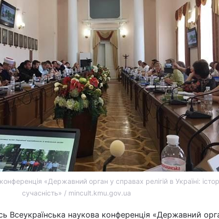
онференція «Державний орган у справах релігій в Україні: істор
сучасність» / mincult.kmu.gov.ua
ась Всеукраїнська наукова конференція «Державний орг