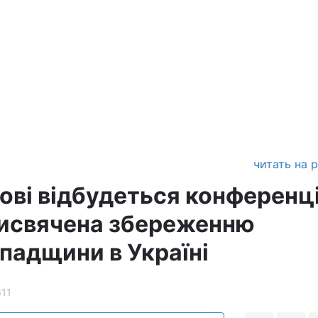
читать на 
вові відбудеться конференц
исвячена збереженню
падщини в Україні
611