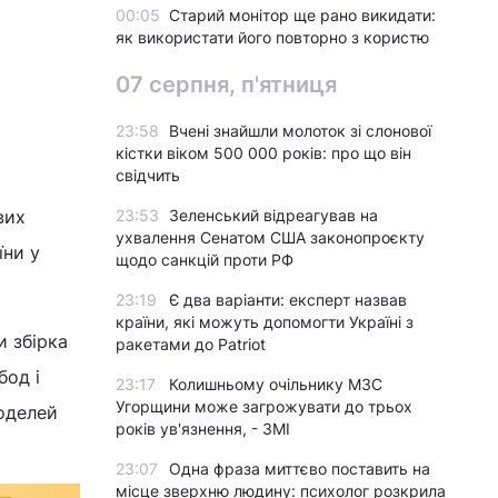
00:05
Старий монітор ще рано викидати:
як використати його повторно з користю
07 серпня, п'ятниця
23:58
Вчені знайшли молоток зі слонової
кістки віком 500 000 років: про що він
свідчить
вих
23:53
Зеленський відреагував на
ухвалення Сенатом США законопроєкту
їни у
щодо санкцій проти РФ
23:19
Є два варіанти: експерт назвав
країни, які можуть допомогти Україні з
и збірка
ракетами до Patriot
бод і
23:17
Колишньому очільнику МЗС
Угорщини може загрожувати до трьох
моделей
років ув'язнення, - ЗМІ
23:07
Одна фраза миттєво поставить на
місце зверхню людину: психолог розкрила