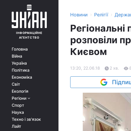
›
›
Новини
Релігії
Держа
Регіональні
ІНФОРМАЦІЙНЕ
розповіли пр
АГЕНТСТВО
Києвом
Головна
Війна
Україна
13:20, 22.06.18
2 хв.
Політика
Економіка
Підпиш
Світ
Екологія
Регіони
Спорт
Наука
Техно і зв'язок
Лайт