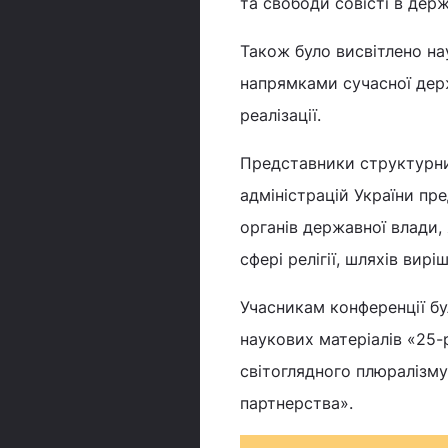
та свободи совісті в держ
Також було висвітлено н
напрямками сучасної держ
реалізації.
Представники структурних
адміністрацій України пр
органів державної влади, 
сфері релігії, шляхів вир
Учасникам конференції бу
наукових матеріалів «25-р
світоглядного плюралізму:
партнерства».