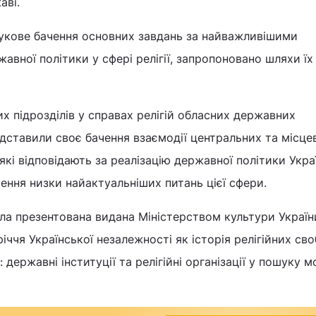
аві.
аукове бачення основних завдань за найважливішими
авної політики у сфері релігії, запропоновано шляхи їх
 підрозділів у справах релігій обласних державних
едставили своє бачення взаємодії центральних та місце
які відповідають за реалізацію державної політики Укра
ішення низки найактуальніших питань цієї сфери.
ла презентована видана Міністерством культури Україн
іччя Української незалежності як історія релігійних сво
 державні інституції та релігійні організації у пошуку 