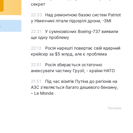
секрет
22:33
Над ремонтною базою систем Patriot
у Німеччині літали підозрілі дрони, -ЗМІ
s
22:31
У сумнозвісних Boeing-737 виявили
ще одну проблему
22:12
Росія нарешті повертає свій ядерний
крейсер за $5 млрд, але є проблема
22:01
Росія збирається остаточно
анексувати частину Грузії, - країни НАТО
21:51
Під час візитів Путіна до регіонів на
АЗС з’являється багато дешевого бензину,
– Le Monde
Реклама