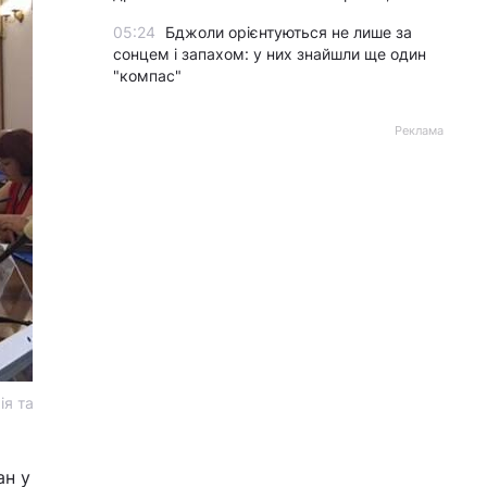
05:24
Бджоли орієнтуються не лише за
сонцем і запахом: у них знайшли ще один
"компас"
Реклама
ія та
ан у