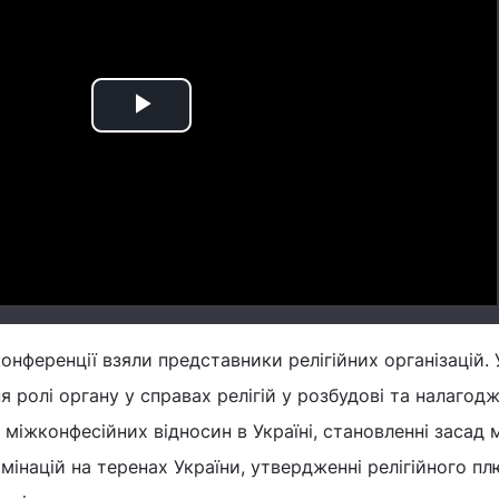
Play
Video
онференції взяли представники релігійних організацій. 
 ролі органу у справах релігій у розбудові та налагодж
міжконфесійних відносин в Україні, становленні засад
омінацій на теренах України, утвердженні релігійного п