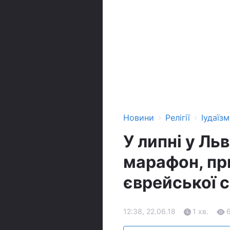
›
›
Новини
Релігії
Іудаїзм
У липні у Ль
марафон, пр
єврейської с
12:38, 22.06.18
1 хв.