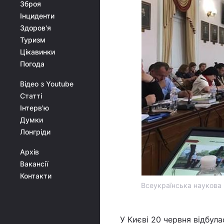
Зброя
Інциденти
Здоров'я
Туризм
Цікавинки
Погода
Відео з Youtube
Статті
Інтерв'ю
Думки
Лонгріди
Архів
Вакансії
Контакти
Всеукраїнська наукова к
У Києві 20 червня відбул