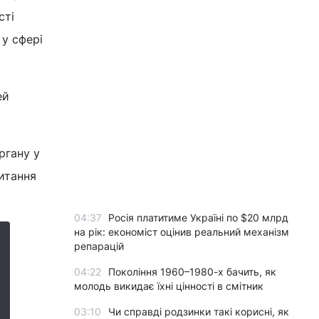
сті
 у сфері
ей
ргану у
питання
04:37
Росія платитиме Україні по $20 млрд
на рік: економіст оцінив реальний механізм
репарацій
04:22
Покоління 1960–1980-х бачить, як
молодь викидає їхні цінності в смітник
03:10
Чи справді родзинки такі корисні, як