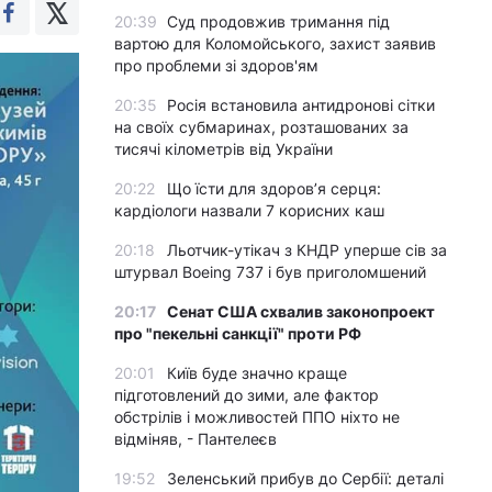
20:39
Суд продовжив тримання під
вартою для Коломойського, захист заявив
про проблеми зі здоров'ям
20:35
Росія встановила антидронові сітки
на своїх субмаринах, розташованих за
тисячі кілометрів від України
20:22
Що їсти для здоров’я серця:
кардіологи назвали 7 корисних каш
20:18
Льотчик-утікач з КНДР уперше сів за
штурвал Boeing 737 і був приголомшений
20:17
Сенат США схвалив законопроект
про "пекельні санкції" проти РФ
20:01
Київ буде значно краще
підготовлений до зими, але фактор
обстрілів і можливостей ППО ніхто не
відміняв, - Пантелеєв
19:52
Зеленський прибув до Сербії: деталі