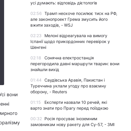
усі думають: відповідь дієтологів
02:56
Трамп неохоче посилює тиск на РФ,
але законопроект Грема змусить його
вжити заходів, - WSJ
02:23
Мелоні відреагувала на вимогу
Іспанії щодо прикордонних перевірок у
Шенгені
02:18
Сонячна електростанція
перегородила давні маршрути тварин: вони
знайшли вихід
01:44
Саудівська Аравія, Пакистан і
Туреччина уклали угоду про взаємну
оборону, - Reuters
Усі вони
01:15
Експерти назвали 10 речей, які
енні
варто знати про Прагу перед поїздкою
 мирного
00:32
Росія просуває іноземним
люралізму
замовникам нову ракету для Су-57, - ЗМІ