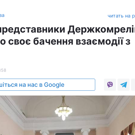
ва
читать на 
 представники Держкомрелі
о своє бачення взаємодії з
858
іться на нас в Google