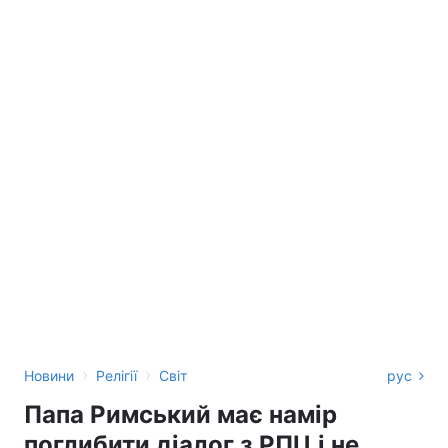
›
›
Новини
Релігії
Світ
рус
Папа Римський має намір
поглибити діалог з РПЦ і не