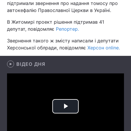
підтримали звернення про надання томосу про
автокефалію Православної Церкви в Україні.
В Житомирі проект рішення підтримав 41
Головна
Війна
депутат, повідомляє
Репортер.
Україна
Політика
Звернення такого ж змісту написали і депутати
Херсонської облради, повідомляє
Херсон online.
Економіка
Світ
Спорт
ВІДЕО ДНЯ
Наука
Техно і зв'язок
Лайт
Зброя
Інциденти
Здоров'я
Туризм
Play
Цікавинки
Погода
Video
Екологія
Регіони