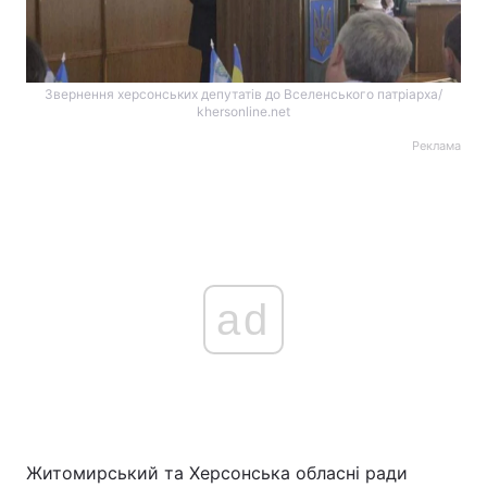
Звернення херсонських депутатів до Вселенського патріарха/
khersonline.net
Реклама
ad
Житомирський та Херсонська обласні ради