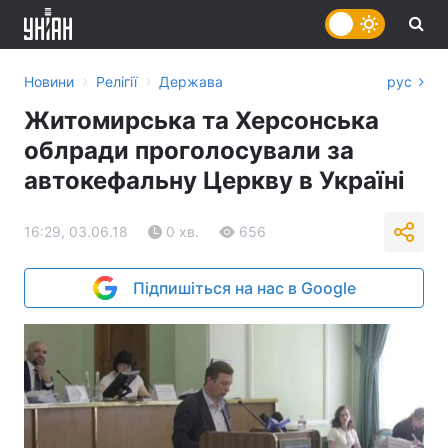
›
›
Новини
Релігії
Держава
рус
Житомирська та Херсонська
облради проголосували за
автокефальну Церкву в Україні
16:29, 03.06.18
0 хв.
656
Підпишіться на нас в Google