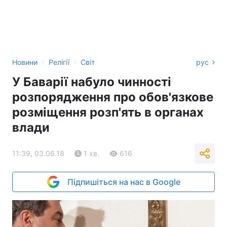
›
›
Новини
Релігії
Світ
рус
У Баварії набуло чинності
розпорядження про обов'язкове
розміщення розп'ять в органах
влади
11:39, 03.06.18
1 хв.
616
Підпишіться на нас в Google