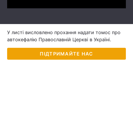
Лонгріди
Відео з Youtube
Статті
У листі висловлено прохання надати томос про
автокефалію Православній Церкві в Україні.
Інтерв'ю
Думки
ПІДТРИМАЙТЕ НАС
Архів
Вакансії
Контакти
Послуги