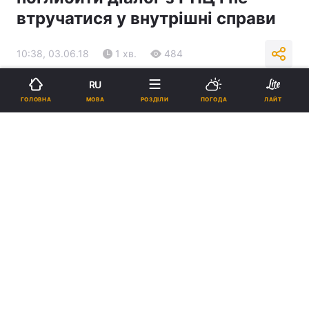
втручатися у внутрішні справи
10:38, 03.06.18
1 хв.
484
RU
Підпишіться на нас в Google
МОВА
ГОЛОВНА
РОЗДІЛИ
ПОГОДА
ЛАЙТ
Реклама