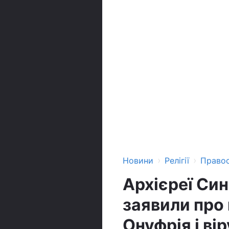
›
›
Новини
Релігії
Право
Архієреї Си
заявили про
Онуфрія і в