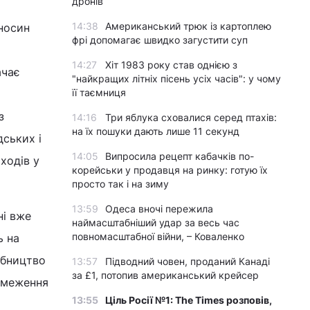
дронів
14:38
Американський трюк із картоплею
дносин
фрі допомагає швидко загустити суп
14:27
Хіт 1983 року став однією з
ачає
"найкращих літніх пісень усіх часів": у чому
її таємниця
з
14:16
Три яблука сховалися серед птахів:
на їх пошуки дають лише 11 секунд
дських і
14:05
Випросила рецепт кабачків по-
ходів у
корейськи у продавця на ринку: готую їх
просто так і на зиму
13:59
Одеса вночі пережила
ні вже
наймасштабніший удар за весь час
повномасштабної війни, – Коваленко
ь на
обництво
13:57
Підводний човен, проданий Канаді
за £1, потопив американський крейсер
обмеження
13:55
Ціль Росії №1: The Times розповів,