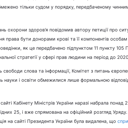
обмежено тільки судом у порядку, передбаченому чинни
тань охорони здоров’я повідомив автору петиції про сит
 права бути донорами крові та її компонентів особам
ведінки, як це передбачено підпунктом 11 пункту 105 
ональної стратегії у сфері прав людини на період до 2020
ь свободи слова та інформації, Комітет з питань європе
тань науки і освіти обмежилися лише формальною відпов
сайті Кабінету Міністрів України наразі набрала понад 
ідних 25, і вже спрямована на офіційний розгляд Уряду.
ція на сайті Президента України була видалена, що
спр