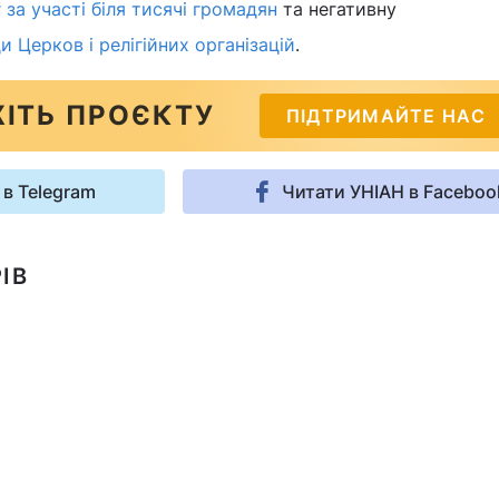
за участі біля тисячі громадян
та негативну
и Церков і релігійних організацій
.
ІТЬ ПРОЄКТУ
ПІДТРИМАЙТЕ НАС
 в Telegram
Читати УНІАН в Faceboo
ІВ