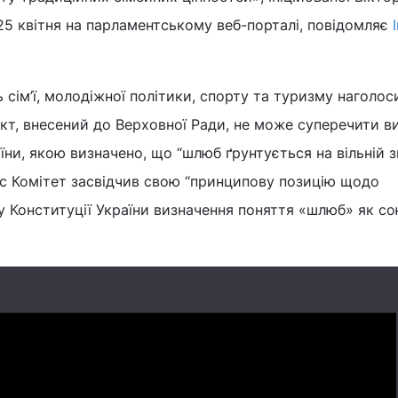
5 квітня на парламентському веб-порталі, повідомляє
 сім’ї, молодіжної політики, спорту та туризму наголос
кт, внесений до Верховної Ради, не може суперечити 
аїни, якою визначено, що “шлюб ґрунтується на вільній з
час Комітет засвідчив свою “принципову позицію щодо
у Конституції України визначення поняття «шлюб» як с