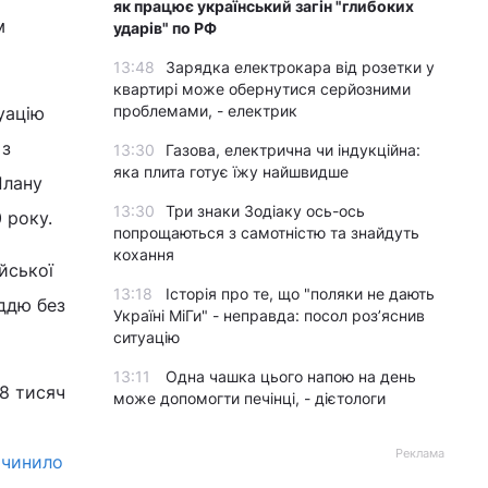
як працює український загін "глибоких
м
ударів" по РФ
13:48
Зарядка електрокара від розетки у
квартирі може обернутися серйозними
проблемами, - електрик
уацію
 з
13:30
Газова, електрична чи індукційна:
яка плита готує їжу найшвидше
Плану
13:30
Три знаки Зодіаку ось-ось
 року.
попрощаються з самотністю та знайдуть
кохання
йської
13:18
Історія про те, що "поляки не дають
іддю без
Україні МіГи" - неправда: посол роз’яснив
ситуацію
13:11
Одна чашка цього напою на день
28 тисяч
може допомогти печінці, - дієтологи
Реклама
ичинило