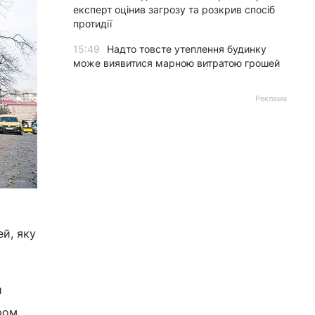
експерт оцінив загрозу та розкрив спосіб
протидії
15:49
Надто товсте утеплення будинку
може виявитися марною витратою грошей
Реклама
ей, яку
и
ром