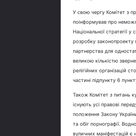
У свою чергу Комітет з п
поінформував про неможли
Національної стратегії у
розробку законопроекту п
партнерства для одностат
великою кількістю зверне
релігійних організацій с
частині підпункту 6 пункт
Також Комітет з питань к
існують усі правові пере
положення Закону України
та обіг порнографії. Вод
вуличних маніфестацій є 