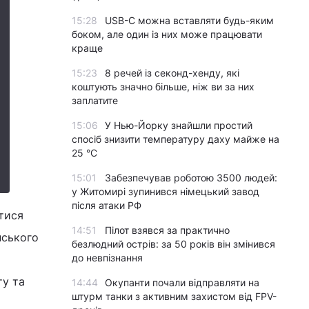
15:28
USB-C можна вставляти будь-яким
боком, але один із них може працювати
краще
15:23
8 речей із секонд-хенду, які
коштують значно більше, ніж ви за них
заплатите
15:06
У Нью-Йорку знайшли простий
спосіб знизити температуру даху майже на
25 °C
15:01
Забезпечував роботою 3500 людей:
у Житомирі зупинився німецький завод
після атаки РФ
тися
14:51
Пілот взявся за практично
нського
безлюдний острів: за 50 років він змінився
до невпізнання
ту та
14:44
Окупанти почали відправляти на
штурм танки з активним захистом від FPV-