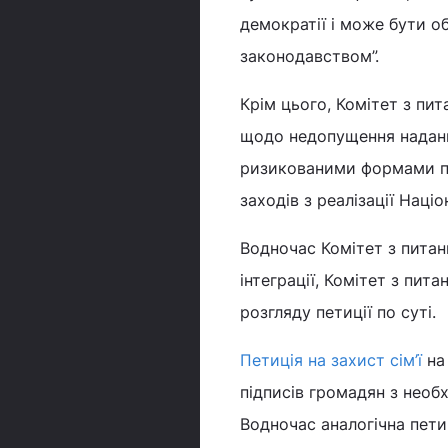
демократії і може бути 
законодавством”.
Крім цього, Комітет з пи
щодо недопущення надання
ризикованими формами по
заходів з реалізації Наці
Водночас Комітет з питан
інтеграції, Комітет з пи
розгляду петиції по суті.
Петиція на захист сім’ї
на 
підписів громадян з необх
Водночас аналогічна пети