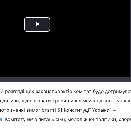
Play
Video
ри розгляді цих законопроектів Комітет буде дотримува
 дитини, відстоювати традиційні сімейні цінності украї
отриманні вимог статті 51 Конституції України”, –
ді
Комітету ВР з питань сім’ї, молодіжної політики, спор