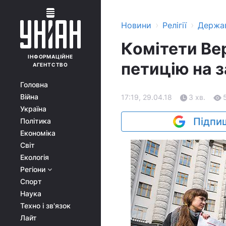
›
›
Новини
Релігії
Держа
Комітети Вер
ІНФОРМАЦІЙНЕ
петицію на 
АГЕНТСТВО
Головна
Війна
17:19, 29.04.18
3 хв.
Україна
Підпиш
Політика
Економіка
Світ
Екологія
Регіони
Спорт
Наука
Техно і зв'язок
Лайт