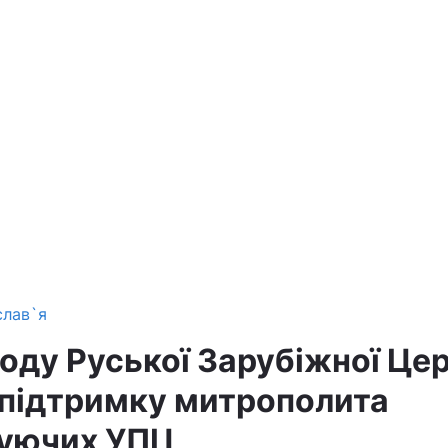
слав`я
ноду Руської Зарубіжної Це
 підтримку митрополита
іруючих УПЦ