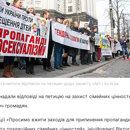
комітети відповіли на петицію щодо захисту сім’ї / irs.in.ua
адали відповіді на петицію на захист сімейних цінност
яч громадян.
иції «Просимо вжити заходів для припинення пропаганд
ту традиційних сімейних цінностей», ініційованої Вікто