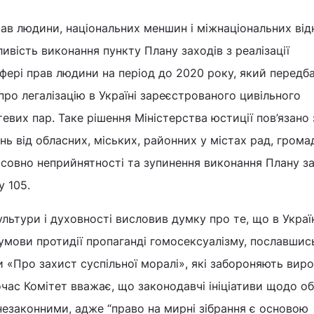
рав людини, національних меншин і міжнаціональних ві
вість виконання пункту Плану заходів з реалізації
 сфері прав людини на період до 2020 року, який передб
ро легалізацію в Україні зареєстрованого цивільного
евих пар. Таке рішення Міністерства юстиції пов’язано 
нь від обласних, міських, районних у містах рад, грома
тосовно неприйнятності та зупинення виконання Плану за
у 105.
ультури і духовності висловив думку про те, що в Украї
думови протидії пропаганді гомосексуалізму, пославшис
 «Про захист суспільної моралі», які забороняють вир
ночас Комітет вважає, що законодавчі ініціативи щодо 
незаконними, адже “право на мирні зібрання є основою