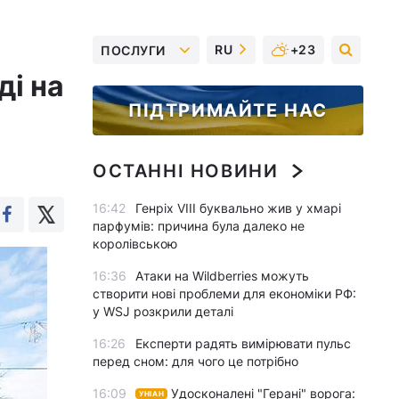
RU
+23
ПОСЛУГИ
ді на
ПІДТРИМАЙТЕ НАС
ОСТАННІ НОВИНИ
16:42
Генріх VIII буквально жив у хмарі
парфумів: причина була далеко не
королівською
16:36
Атаки на Wildberries можуть
створити нові проблеми для економіки РФ:
у WSJ розкрили деталі
16:26
Експерти радять вимірювати пульс
перед сном: для чого це потрібно
16:09
Удосконалені "Герані" ворога:
УНІАН