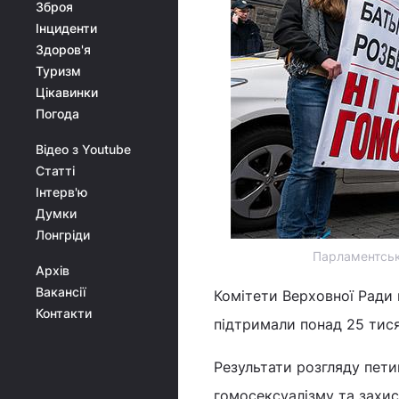
Зброя
Інциденти
Здоров'я
Туризм
Цікавинки
Погода
Відео з Youtube
Статті
Інтерв'ю
Думки
Лонгріди
Парламентські 
Архів
Вакансії
Комітети Верховної Ради н
Контакти
підтримали понад 25 тис
Результати розгляду пет
гомосексуалізму та захис