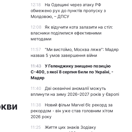
12:18
На Одещині через атаку РФ
обмежено рух до пунктів пропуску з
Молдовою, – ДПСУ
12:08
Як відучити кота залазити на стіл:
власники поділилися ефективними
методами
11:57
"Ми вистоїмо, Москва ляже": Мадяр
назвав 5 умов завершення війни
11:43
У Геленджику знищено позицію
С-400, з якої 8 серпня били по Україні, -
Мадяр
11:40
Дві океанічні аномалії можуть
вплинути на зиму 2026–2027 років у Європі
ркви
11:38
Новий фільм Marvel б’є рекорд за
рекордом - він уже став головним хітом
2026 року
11:25
Життя цих знаків Зодіаку