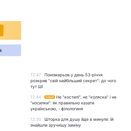
k
12:47
Пономарьов у день 53-річчя
розкрив "свій найбільший секрет": до чого
тут ШІ
12:44
Не "костилі", не "коляска" і не
УНІАН
"носилки": як правильно казати
українською, - філологиня
12:30
Шторка для душу йде в минуле: їй
знайшли зручнішу заміну