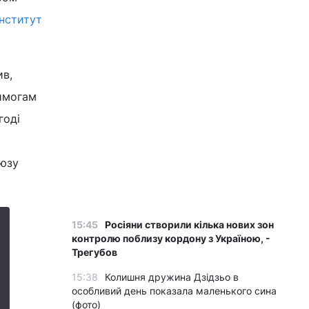
Інститут
ив,
вимогам
годі
оюзу
15:45
Росіяни створили кілька нових зон
контролю поблизу кордону з Україною, -
Трегубов
15:38
Колишня дружина Дзідзьо в
особливий день показала маленького сина
(фото)