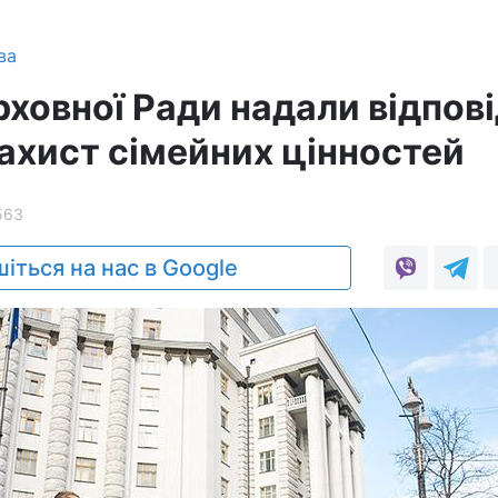
ва
ховної Ради надали відпові
захист сімейних цінностей
563
іться на нас в Google