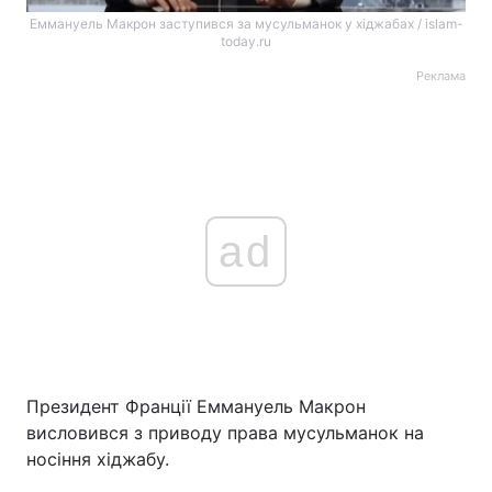
Еммануель Макрон заступився за мусульманок у хіджабах / islam-
today.ru
Реклама
ad
Президент Франції Еммануель Макрон
висловився з приводу права мусульманок на
носіння хіджабу.