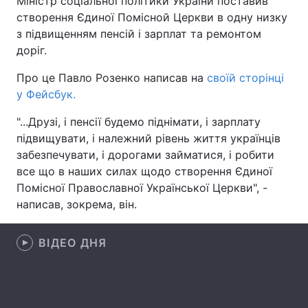
Міністр соціальної політики України поставив
створення Єдиної Помісной Церкви в одну низку
з підвищенням пенсій і зарплат та ремонтом
доріг.
Головна
Війна
Про це Павло Розенко написав на
своїй сторінці
Україна
Політика
у Фейсбук.
Економіка
Світ
"...Друзі, і пенсії будемо піднімати, і зарплату
підвищувати, і належний рівень життя українців
Спорт
Наука
забезпечувати, і дорогами займатися, і робити
все що в наших силах щодо створення Єдиної
Техно і зв'язок
Лайт
Помісної Православної Української Церкви", -
написав, зокрема, він.
Зброя
Інциденти
Здоров'я
Туризм
ВІДЕО ДНЯ
Цікавинки
Погода
Екологія
Регіони