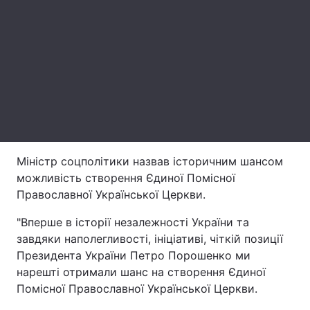
Лонгріди
Відео з Youtube
Статті
Інтерв'ю
Думки
Архів
Вакансії
Контакти
Міністр соцполітики назвав історичним шансом
можливість створення Єдиної Помісної
Послуги
Православної Української Церкви.
"Вперше в історії незалежності України та
завдяки наполегливості, ініціативі, чіткій позиції
Президента України Петро Порошенко ми
нарешті отримали шанс на створення Єдиної
Помісної Православної Української Церкви.