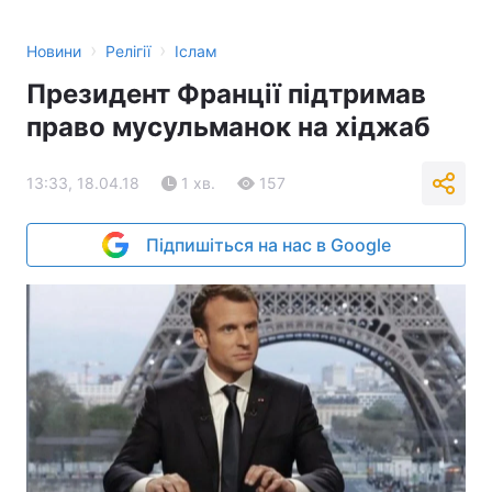
›
›
Новини
Релігії
Іслам
Президент Франції підтримав
право мусульманок на хіджаб
13:33, 18.04.18
1 хв.
157
Підпишіться на нас в Google