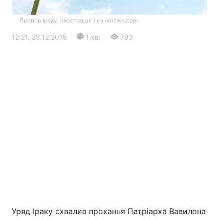
Прапор Іраку, ілюстрація / ca-irnews.com
12:21, 25.12.2018
1 хв.
793
Головна
Війна
Україна
Політика
Економіка
Світ
Екологія
Уряд Іраку схвалив прохання Патріарха Вавилона
РЕГІОНИ