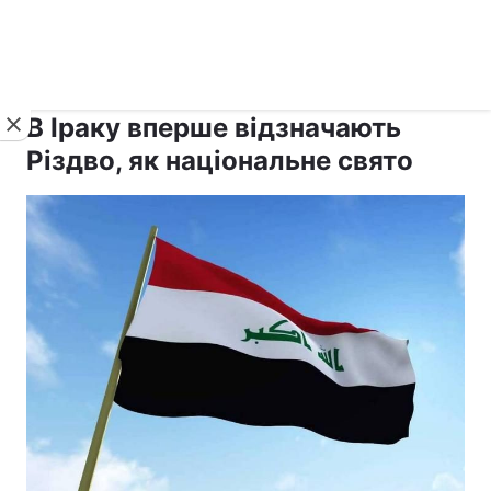
›
›
рус ›
Новини
Релігії
Світ
В Іраку вперше відзначають
Різдво, як національне свято