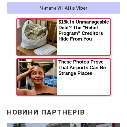
Відео з Youtube
Статті
Читати УНІАН в Viber
Інтерв'ю
Думки
Архів
Вакансії
Контакти
ПОСЛУГИ
Реклама на сайті
Фотобанк
Моніторинг
Пресцентр