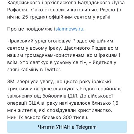
Халдейського і архієпископа Багдадського Луїса
Рафаеля I Сако оголосити католицьке Різдво (в
Київ
Львів
ніч на 25 грудня) офіційним святом у країні.
Дніпро
Харків
Про це повідомляє i
slamnews.ru.
«Іракський уряд оголошує Різдво офіційним
Одеса
святом у всьому Іраку. Щасливого Різдва всім
нашим громадянам-християнам, всім іракцям і
всім, хто святкує в усьому світі», – йдеться у
Спорт
Наука
заяві кабміну в Twitter.
Техно і зв'язок
Лайт
ЗМІ звернули увагу, що цього року іракські
християни вперше святкують Різдво в районах,
Зброя
Інциденти
звільнених від бойовиків ІДІЛ. До військової
операції США в Іраку налічувалося близько 1,5
млн жителів, які сповідували християнство.
Здоров'я
Туризм
Нині їх всього близько 300 тисяч.
Цікавинки
Погода
Читати УНІАН в Telegram