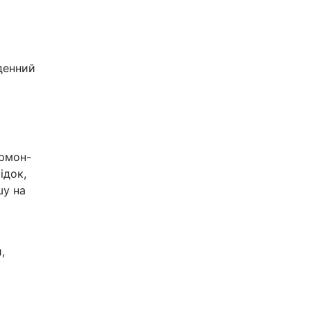
денний
рмон-
ідок,
шу на
,