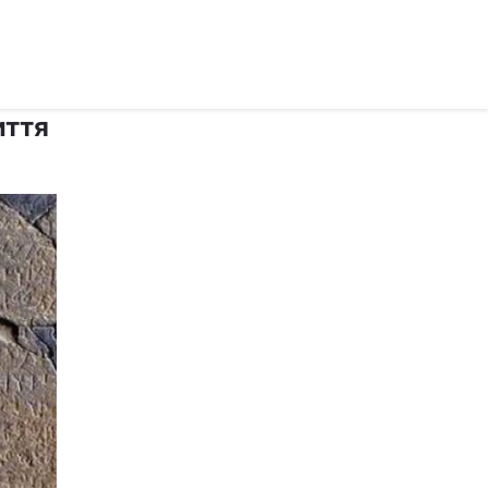
рус ›
иття