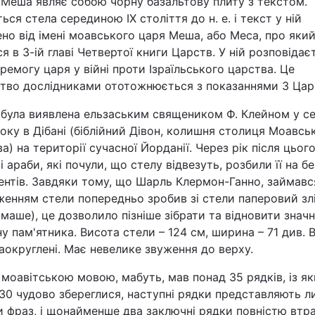
 Меша являє собою чорну базальтову плиту з текстом.
Статті
ься стела серединою ІХ століття до н. е. і текст у ній
но від імені моавського царя Меша, або Меса, про яки
я в 3-ій главі Четвертої книги Царств. У ній розповідає
Думки
ремогу царя у війні проти Ізраїльського царства. Це
цтво дослідниками ототожнюється з показаннями 3 Цар 
Вакансії
 була виявлена ельзаським священиком Ф. Клейном у се
оку в Дібані (біблійний Дівон, колишня столиця Моавсь
а) на території сучасної Йорданії. Через рік після цьог
і араби, які почули, що стелу відвезуть, розбили її на бе
ентів. Завдяки тому, що Шарль Клермон-Ганно, займавс
женням стели попередньо зробив зі стели паперовий зл
-маше), це дозволило пізніше зібрати та відновити знач
Фотобанк
у пам'ятника. Висота стели – 124 см, ширина – 71 див. 
аокруглені. Має невелике звуження до верху.
Пресцентр
моавітською мовою, мабуть, мав понад 35 рядків, із я
30 чудово збереглися, наступні рядки представляють 
 фраз, і щонайменше два заключні рядки повністю втра