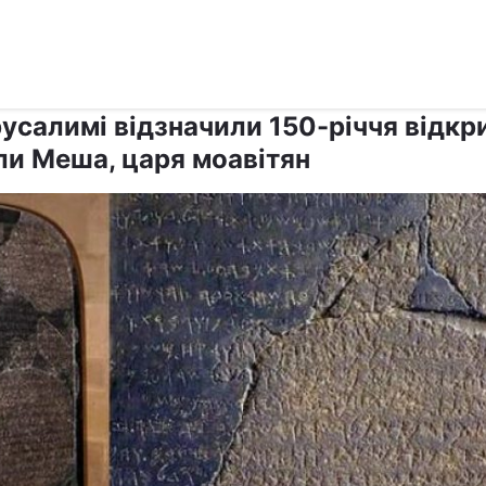
›
›
Релігії
Світ
усалимі відзначили 150-річчя відкр
ли Меша, царя моавітян