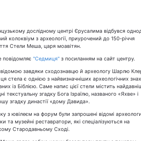
Львів
Харків
нцузькому дослідному центрі Єрусалима відбувся одно
ий колоквіум з археології, приурочений до 150-річчя
ття Стели Меша, царя моавітян.
е повідомляє
"Седмиця"
з посиланням на сайт центру.
Наука
 відомою завдяки сходознавцю й археологу Шарлю Кле
 ця стела є однією з найвизначніших археологічних знах
Лайт
аних із Біблією. Саме напис цієї стели містить найдавні
ні текстуальну згадку Бога Ізраїлю, названого «Яхве» і
Інциденти
шу згадку династії «дому Давида».
зку з ювілеєм на форум були запрошені відомі археологи
Туризм
ки та музейні реставратори, які спеціалізуються на
кому Стародавньому Сході.
Погода