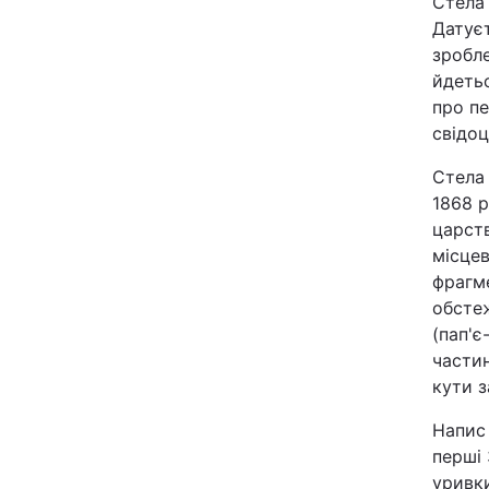
Стела
Відео з Youtube
Датуєт
зробле
йдетьс
Інтерв'ю
про пе
свідо
Архів
Стела
Контакти
1868 р
царств
місцев
ПОСЛУГИ
фрагм
обсте
(пап'є
Реклама на сайті
частин
кути з
Моніторинг
Напис 
перші 
уривки