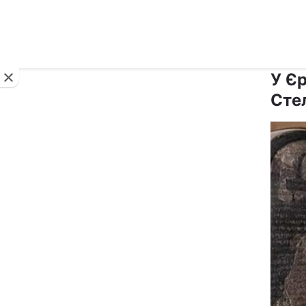
Новини
У Єр
Сте