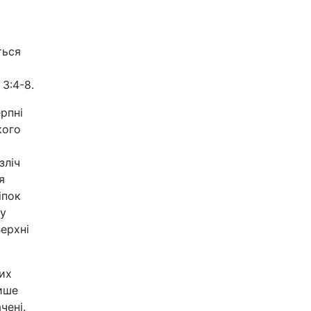
й
ться
3:4-8.
рпні
кого
о
зліч
я
іпок
ну
Верхні
ких
лише
чені.