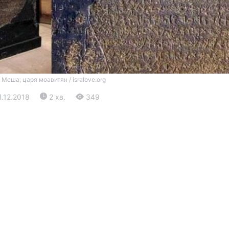
 Меша, царя моавитян / isralove.org
1.12.2018
2 хв.
349
Війна
Політика
Світ