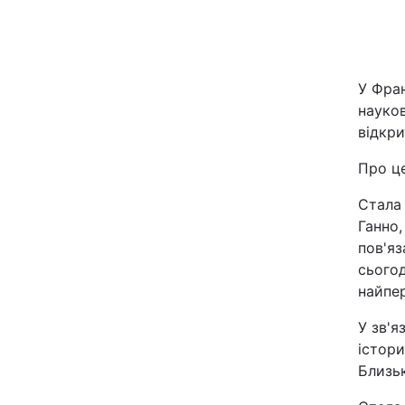
Київ
Дніпро
У Фра
науков
Одеса
відкри
Про ц
Спорт
Стала
Ганно,
Техно і зв'язок
пов'яз
сьогод
Зброя
найпер
У зв'я
Здоров'я
істори
Близь
Цікавинки