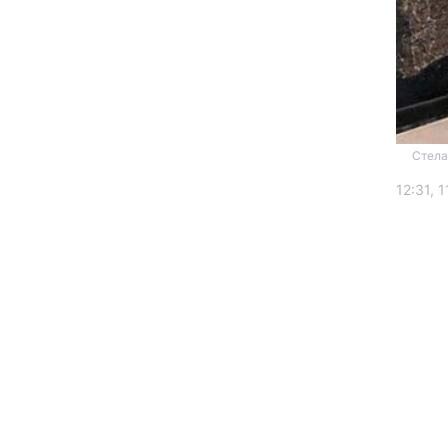
Стела
12:31, 1
Головна
Україна
Економіка
Екологія
РЕГІОНИ