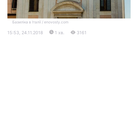
Базиліка в Італії / enovosty.com
15:53, 24.11.2018
1 хв.
3161
Головна
Війна
Україна
Політика
Економіка
Світ
Екологія
РЕГІОНИ