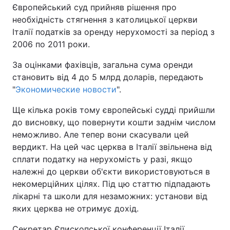
Європейський суд прийняв рішення про
необхідність стягнення з католицької церкви
Київ
Львів
Італії податків за оренду нерухомості за період з
2006 по 2011 роки.
Дніпро
Харків
За оцінками фахівців, загальна сума оренди
Одеса
становить від 4 до 5 млрд доларів, передають
"
Экономические новости
".
Спорт
Наука
Ще кілька років тому європейські судді прийшли
до висновку, що повернути кошти заднім числом
неможливо. Але тепер вони скасували цей
Техно і зв'язок
Лайт
вердикт. На цей час церква в Італії звільнена від
сплати податку на нерухомість у разі, якщо
Зброя
Інциденти
належні до церкви об'єкти використовуються в
некомерційних цілях. Під цю статтю підпадають
Здоров'я
Туризм
лікарні та школи для незаможних: установи від
яких церква не отримує дохід.
Цікавинки
Погода
Секретар Єпископської конференції Італії