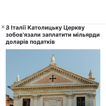
›
›
рус ›
Новини
Релігії
Світ
В Італії Католицьку Церкву
зобов'язали заплатити мільярди
доларів податків