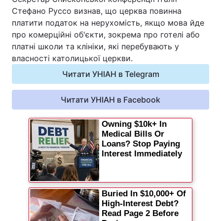
Стефано Руссо визнав, що церква повинна
Відео з Youtube
Статті
платити податок на нерухомість, якщо мова йде
про комерційні об'єкти, зокрема про готелі або
Інтерв'ю
Думки
платні школи та клініки, які перебувають у
власності католицької церкви.
Архів
Вакансії
Читати УНІАН в Telegram
Контакти
Читати УНІАН в Facebook
ПОСЛУГИ
Реклама на сайті
Фотобанк
Моніторинг
Пресцентр