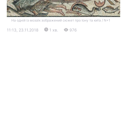
На одній із мозаїк зображений сюжет про Іону та кита / N+1
11:13, 23.11.2018
1 хв.
976
Головна
Війна
Україна
Політика
Економіка
Світ
Екологія
РЕГІОНИ