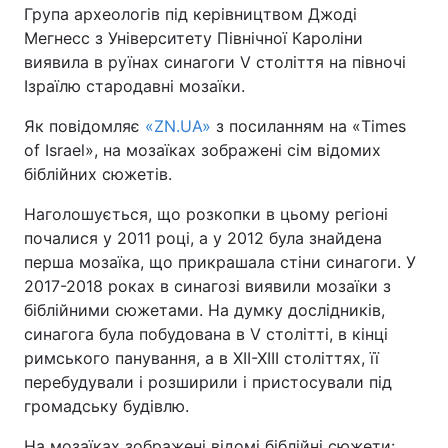
Група археологів під керівництвом Джоді
Мегнесс з Університету Північної Кароліни
Київ
Львів
виявила в руїнах синагоги V століття на півночі
Ізраїлю стародавні мозаїки.
Дніпро
Харків
Як повідомляє
«ZN.UA»
з посиланням на «Times
Одеса
of Israel», на мозаїках зображені сім відомих
біблійних сюжетів.
Спорт
Наука
Наголошується, що розкопки в цьому регіоні
почалися у 2011 році, а у 2012 була знайдена
перша мозаїка, що прикрашала стіни синагоги. У
Техно і зв'язок
Лайт
2017-2018 роках в синагозі виявили мозаїки з
біблійними сюжетами. На думку дослідників,
Зброя
Інциденти
синагога була побудована в V столітті, в кінці
римського панування, а в XII-XIII століттях, її
Здоров'я
Туризм
перебудували і розширили і пристосували під
громадську будівлю.
Цікавинки
Погода
На мозаїках зображені відомі біблійні сюжети: