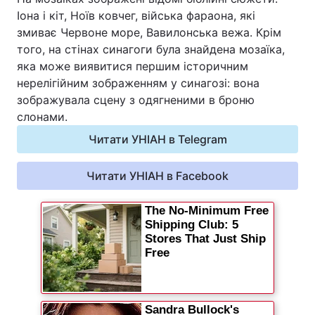
Іона і кіт, Ноїв ковчег, війська фараона, які
Відео з Youtube
Статті
змиває Червоне море, Вавилонська вежа. Крім
того, на стінах синагоги була знайдена мозаїка,
Інтерв'ю
Думки
яка може виявитися першим історичним
нерелігійним зображенням у синагозі: вона
Архів
Вакансії
зображувала сцену з одягненими в броню
слонами.
Контакти
Читати УНІАН в Telegram
ПОСЛУГИ
Читати УНІАН в Facebook
Реклама на сайті
Фотобанк
Моніторинг
Пресцентр