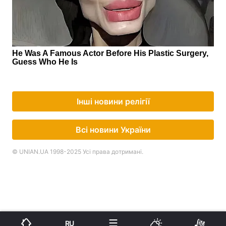
Інші новини релігії
Всі новини України
© UNIAN.UA 1998-2025 Усі права дотримані.
RU