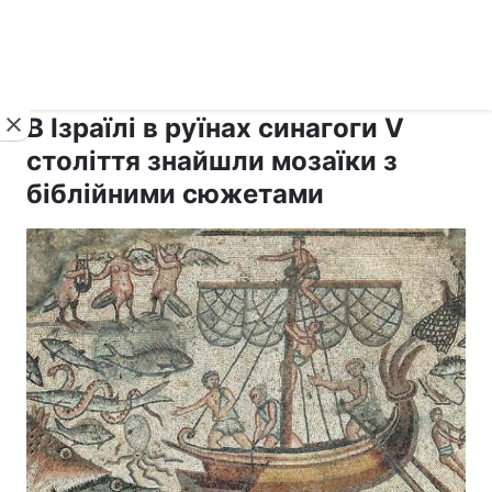
›
›
рус ›
Новини
Релігії
Світ
В Ізраїлі в руїнах синагоги V
століття знайшли мозаїки з
біблійними сюжетами