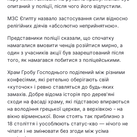
опитаний у поліції, після чого його відпустили.
Відео з Youtube
Статті
МЗС Єгипту назвало застосування сили відносно
Інтерв'ю
Думки
релігійних діячів «абсолютно неприйнятною».
Представники поліції сказали, що спочатку
Архів
Вакансії
намагалися вмовити ченців розійтися мирно, а
один з учасників акції був заарештований після
Контакти
того, як намагався побитися з поліцейськими.
Храм Гробу Господнього поділений між різними
ПОСЛУГИ
конфесіями, які ретельно оберігають свій
«куточок» і ревно ставляться до будь-яких
замахів. Добре відома історія про дерев'яні
Реклама на сайті
Фотобанк
сходи на фасаді храму, які підставою впираються
на володіння грецької церкви, а верхівкою - на
Моніторинг
Пресцентр
вікно вірменської. Вони стоять так приблизно з
18 століття і уособлюють статус-кво — нічого не
чіпати і не змінювати без згоди між усіма