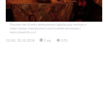
Посольство Єгипту звинуватило ізраїльську поліцію у
жорстокому поводженні з коптськими монахами /
news.israelinfo.co.il
23:09, 25.10.2018
2 хв.
570
Головна
Війна
Україна
Політика
Економіка
Світ
Екологія
РЕГІОНИ