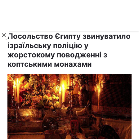
›
›
рус ›
Новини
Релігії
Світ
Посольство Єгипту звинуватило
ізраїльську поліцію у
жорстокому поводженні з
коптськими монахами