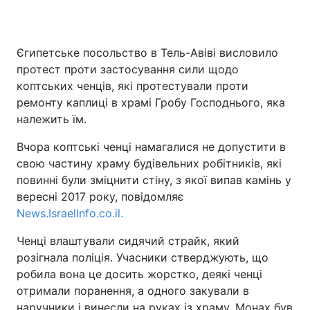
Київ
Львів
Єгипетське посольство в Тель-Авіві висловило
Дніпро
Харків
протест проти застосування сили щодо
коптських ченців, які протестували проти
Одеса
ремонту каплиці в храмі Гробу Господнього, яка
належить їм.
Вчора коптські ченці намагалися не допустити в
Спорт
Наука
свою частину храму будівельних робітників, які
повинні були зміцнити стіну, з якої випав камінь у
Техно і зв'язок
Лайт
вересні 2017 року, повідомляє
News.IsraelInfo.co.il.
Зброя
Інциденти
Ченці влаштували сидячий страйк, який
Здоров'я
Туризм
розігнала поліція. Учасники стверджують, що
робила вона це досить жорстко, деякі ченці
отримали поранення, а одного закували в
Цікавинки
Погода
наручники і винесли на руках із храму. Монах був