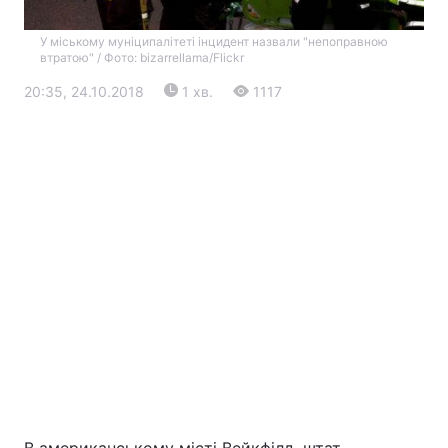
У міському муніципалітеті інцидент назвали "непоправною
втратою" / Фото: bizarrellama/Flickr
20:35, 24.10.2018
1 хв.
1117
Головна
Війна
Україна
Політика
Економіка
Світ
Екологія
РЕГІОНИ