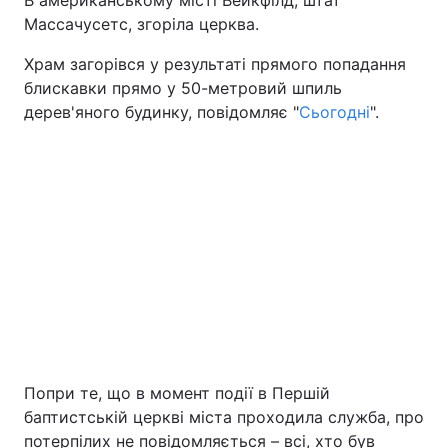
В американському місті Вейкфілд, штат
Массачусетс, згоріла церква.
Київ
Львів
Храм загорівся у результаті прямого попадання
блискавки прямо у 50-метровий шпиль
Дніпро
Харків
дерев'яного будинку, повідомляє "
Сьогодні
".
Одеса
Спорт
Наука
Техно і зв'язок
Лайт
Зброя
Інциденти
Здоров'я
Туризм
Попри те, що в момент події в Першій
баптистській церкві міста проходила служба, про
Цікавинки
Погода
потерпілих не повідомляється – всі, хто був