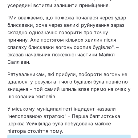
усередині встигли залишити приміщення.
Відео з Youtube
Статті
"Ми вважаємо, що пожежа почалася через удар
Інтерв'ю
Думки
блискавки, хоча через великі руйнування зараз
складно однозначно говорити про точну
Архів
Вакансії
причину. Але протягом кількох хвилин після
спалаху блискавки вогонь охопив будівлю", –
сказав начальник пожежної частини Майкл
Контакти
Салліван.
Рятувальникам, які прибули, побороти вогонь не
ПОСЛУГИ
вдалося, у результаті чого будівля була повністю
знищена – той самий шпиль впав прямо на очах у
шокованих жителів.
Реклама на сайті
Фотобанк
У міському муніципалітеті інцидент назвали
Моніторинг
Пресцентр
"непоправною втратою" – Перша баптистська
церква Уейкфілда була побудована майже
півтора століття тому.