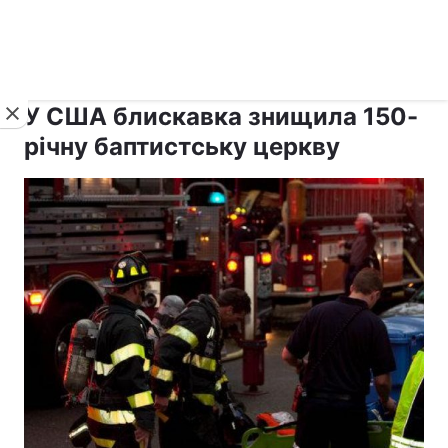
›
›
рус ›
Новини
Релігії
Світ
У США блискавка знищила 150-
річну баптистську церкву