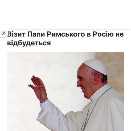
›
›
рус ›
Новини
Релігії
Світ
Візит Папи Римського в Росію не
відбудеться