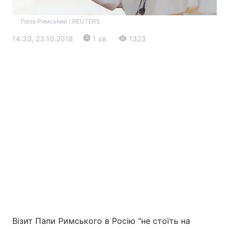
Папа Римський / REUTERS
14:33, 23.10.2018
1 хв.
1323
Головна
Війна
Україна
Політика
Економіка
Світ
Екологія
Візит Папи Римського в Росію "не стоїть на
РЕГІОНИ