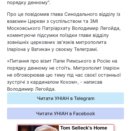
порядку денному".
Про це повідомив глава Синодального відділу із
Київ
Львів
взаємин Церкви з суспільством та ЗМІ
Дніпро
Харків
Московського Патріархату Володимир Легойда,
коментуючи підсумки поїздки глави відділу
Одеса
зовнішніх церковних зв'язків митрополита
Іларіона у Ватикан у своєму Телеграмі.
«Питання про візит Папи Римського в Росію на
Спорт
Наука
порядку денному не стоїть. Митрополит Іларіон
не обговорював цю тему під час своєї останньої
Техно і зв'язок
Лайт
зустрічі з кардиналом Кохом», - написав
Володимир Легойда.
Зброя
Інциденти
Читати УНІАН в Telegram
Здоров'я
Туризм
Читати УНІАН в Facebook
Цікавинки
Погода