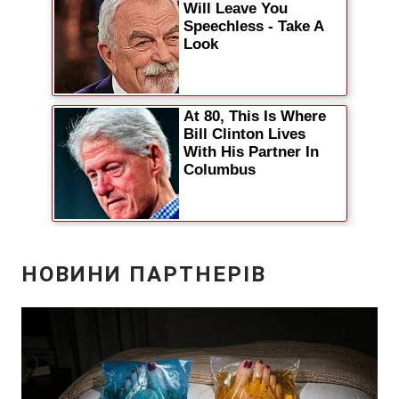
Відео з Youtube
Статті
Інтерв'ю
Думки
Архів
Вакансії
Контакти
ПОСЛУГИ
Реклама на сайті
Фотобанк
Моніторинг
Пресцентр