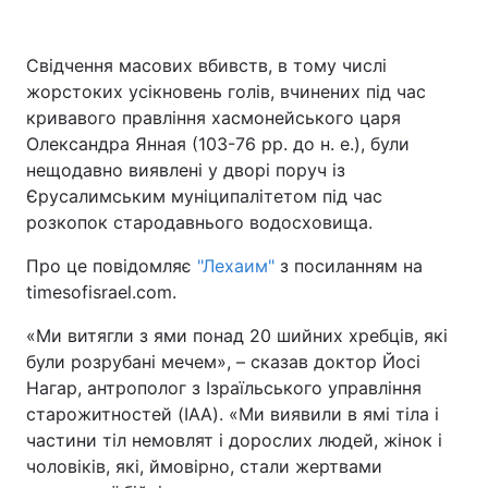
Київ
Львів
Свідчення масових вбивств, в тому числі
жорстоких усікновень голів, вчинених під час
Дніпро
Харків
кривавого правління хасмонейського царя
Олександра Янная (103-76 рр. до н. е.), були
Одеса
нещодавно виявлені у дворі поруч із
Єрусалимським муніципалітетом під час
розкопок стародавнього водосховища.
Спорт
Наука
Про це повідомляє
"Лехаим"
з посиланням на
Техно і зв'язок
Лайт
timesofisrael.com.
«Ми витягли з ями понад 20 шийних хребців, які
Зброя
Інциденти
були розрубані мечем», – сказав доктор Йосі
Нагар, антрополог з Ізраїльського управління
Здоров'я
Туризм
старожитностей (IAA). «Ми виявили в ямі тіла і
частини тіл немовлят і дорослих людей, жінок і
Цікавинки
Погода
чоловіків, які, ймовірно, стали жертвами