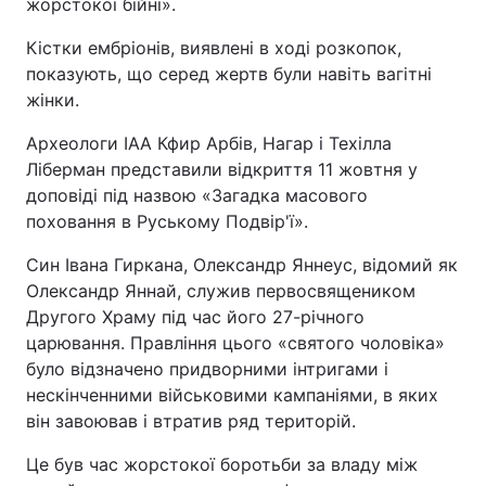
жорстокої бійні».
Відео з Youtube
Статті
Кістки ембріонів, виявлені в ході розкопок,
показують, що серед жертв були навіть вагітні
Інтерв'ю
Думки
жінки.
Архів
Вакансії
Археологи IAA Кфир Арбів, Нагар і Техілла
Ліберман представили відкриття 11 жовтня у
доповіді під назвою «Загадка масового
Контакти
поховання в Руському Подвір'ї».
Син Івана Гиркана, Олександр Яннеус, відомий як
ПОСЛУГИ
Олександр Яннай, служив первосвящеником
Другого Храму під час його 27-річного
Реклама на сайті
Фотобанк
царювання. Правління цього «святого чоловіка»
було відзначено придворними інтригами і
Моніторинг
Пресцентр
нескінченними військовими кампаніями, в яких
він завоював і втратив ряд територій.
Це був час жорстокої боротьби за владу між