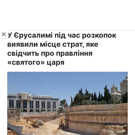
›
›
рус ›
Новини
Релігії
Світ
У Єрусалимі під час розкопок
виявили місце страт, яке
свідчить про правління
«святого» царя