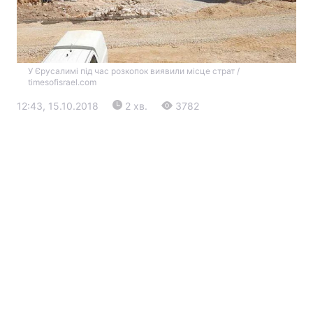
У Єрусалимі під час розкопок виявили місце страт /
timesofisrael.com
12:43, 15.10.2018
2 хв.
3782
Головна
Війна
Україна
Політика
Економіка
Світ
Екологія
РЕГІОНИ