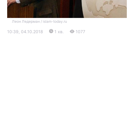
Леон Ледерман / islam-today.ru
10:39, 04.10.2018
1 хв.
1077
Головна
Війна
Україна
Політика
Економіка
Світ
Екологія
РЕГІОНИ