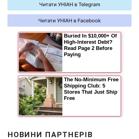
Читати УНІАН в Telegram
Відео з Youtube
Статті
Читати УНІАН в Facebook
Інтерв'ю
Думки
Архів
Вакансії
Контакти
ПОСЛУГИ
Реклама на сайті
Фотобанк
Моніторинг
Пресцентр