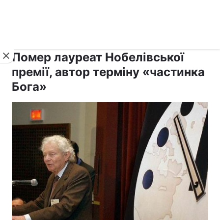
›
›
рус ›
Новини
Релігії
Світ
Помер лауреат Нобелівської
премії, автор терміну «частинка
Бога»