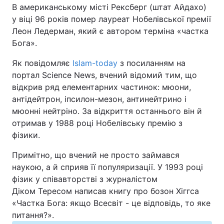
В американському місті Рексберг (штат Айдахо)
у віці 96 років помер лауреат Нобелівської премії
Київ
Львів
Леон Ледерман, який є автором терміна «частка
Бога».
Дніпро
Харків
Як повідомляє
Islam-today
з посиланням на
Одеса
портал Science News, вчений відомий тим, що
відкрив ряд елементарних частинок: мюони,
антідейтрон, іпсилон-мезон, антинейтрино і
Спорт
Наука
мюонні нейтріно. За відкриття останнього він й
отримав у 1988 році Нобелівську премію з
Техно і зв'язок
Лайт
фізики.
Примітно, що вчений не просто займався
Зброя
Інциденти
наукою, а й сприяв її популяризації. У 1993 році
фізик у співавторстві з журналістом
Здоров'я
Туризм
Діком Тересом написав книгу про бозон Хіггса
«Частка Бога: якщо Всесвіт - це відповідь, то яке
Цікавинки
Погода
питання?».