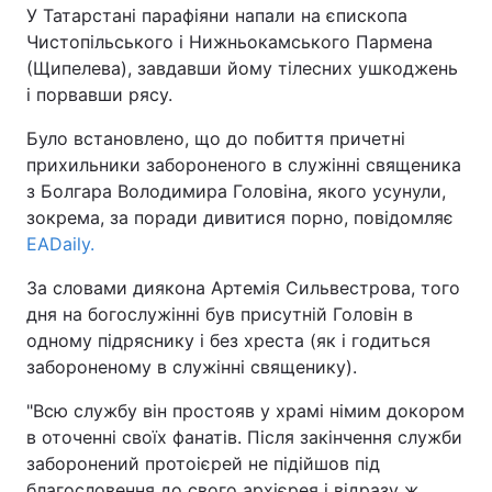
У Татарстані парафіяни напали на єпископа
Чистопільського і Нижньокамського Пармена
Київ
Львів
(Щипелева), завдавши йому тілесних ушкоджень
і порвавши рясу.
Дніпро
Харків
Було встановлено, що до побиття причетні
Одеса
прихильники забороненого в служінні священика
з Болгара Володимира Головіна, якого усунули,
зокрема, за поради дивитися порно, повідомляє
Спорт
Наука
EADaily.
За словами диякона Артемія Сильвестрова, того
Техно і зв'язок
Лайт
дня на богослужінні був присутній Головін в
одному підряснику і без хреста (як і годиться
Зброя
Інциденти
забороненому в служінні священику).
Здоров'я
Туризм
"Всю службу він простояв у храмі німим докором
в оточенні своїх фанатів. Після закінчення служби
Цікавинки
Погода
заборонений протоієрей не підійшов під
благословення до свого архієрея і відразу ж