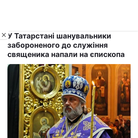
›
›
рус ›
Новини
Релігії
Світ
У Татарстані шанувальники
забороненого до служіння
священика напали на єпископа