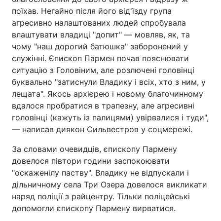
поїхав. Негайно після його від'їзду група
Відео з Youtube
Статті
агресивно налаштованих людей спробувала
влаштувати владиці "допит" — мовляв, як, та
Інтерв'ю
Думки
чому "наш дорогий батюшка" заборонений у
служінні. Єпископ Пармен почав пояснювати
Архів
Вакансії
ситуацію з Головіним, але розлючені головінці
буквально "затиснули Владику і всіх, хто з ним, у
Контакти
лещата". Якось архієрею і новому благочинному
вдалося пробратися в трапезну, але агресивні
головінці (кажуть із палицями) увірвалися і туди",
ПОСЛУГИ
— написав диякон Сильвестров у соцмережі.
За словами очевидців, єпископу Пармену
Реклама на сайті
Фотобанк
довелося півтори години заспокоювати
"оскаженілу паству". Владику не відпускали і
Моніторинг
Пресцентр
дільничному села Три Озера довелося викликати
наряд поліції з райцентру. Тільки поліцейські
допомогли єпископу Пармену вирватися.