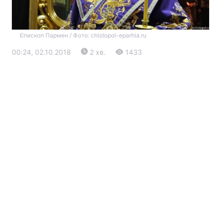
Єпископ Пармен / Фото: chistopol-eparhia.ru
00:24, 02.10.2018
2 хв.
1433
Головна
Війна
Україна
Політика
Економіка
Світ
Екологія
РЕГІОНИ