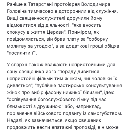
Раніше в Татарстані протоієрея Володимира
Головіна тимчасово відсторонили від служіння.
Вищі священнослужителі доручили йому
відмовитися від діяльності, "яка вносить
спокусу в життя Церкви". Приміром, як
повідомляється, він брав плату за "соборну
молитву за угодою", а за додаткові гроші обіцяв
"посилити її".
У єпархії також вважають непристойними для
сану священика його "пораду дивитися
непристойні фільми тим жінкам, чиї чоловіки їх
дивляться", "публічне пастирське консультування
жінок про вибір фасону нижньої білизни", ідею
"оспівування богослужбового гімну під час
близькості з дружиною" або, наприклад,
порівняння військового подвигу із самогубством.
Надалі, як зазначається, якщо священик
продовжить вести епатажні проповіді, він може