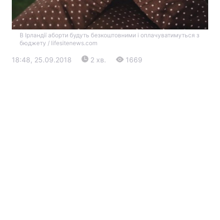
В Ірландії аборти будуть безкоштовними і оплачуватимуться з
бюджету / lifesitenews.com
18:48, 25.09.2018
2 хв.
1669
Головна
Війна
Україна
Політика
Економіка
Світ
Екологія
РЕГІОНИ