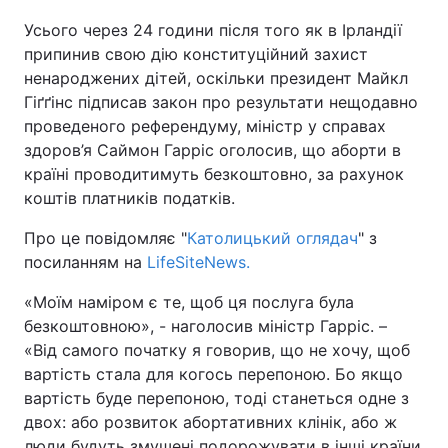
Усього через 24 години після того як в Ірландії
Київ
Львів
припинив свою дію конституційний захист
ненароджених дітей, оскільки президент Майкл
Дніпро
Харків
Гіґґінс підписав закон про результати нещодавно
проведеного референдуму, міністр у справах
Одеса
здоров’я Саймон Гарріс оголосив, що аборти в
країні проводитимуть безкоштовно, за рахунок
коштів платників податків.
Спорт
Наука
Про це повідомляє "
Католицький оглядач
" з
посиланням на
LifeSiteNews.
Техно і зв'язок
Лайт
«Моїм наміром є те, щоб ця послуга була
Зброя
Інциденти
безкоштовною», - наголосив міністр Гарріс. –
«Від самого початку я говорив, що не хочу, щоб
Здоров'я
Туризм
вартість стала для когось перепоною. Бо якщо
вартість буде перепоною, тоді станеться одне з
Цікавинки
Погода
двох: або розвиток абортативних клінік, або ж
люди будуть змушені подорожувати в інші країни