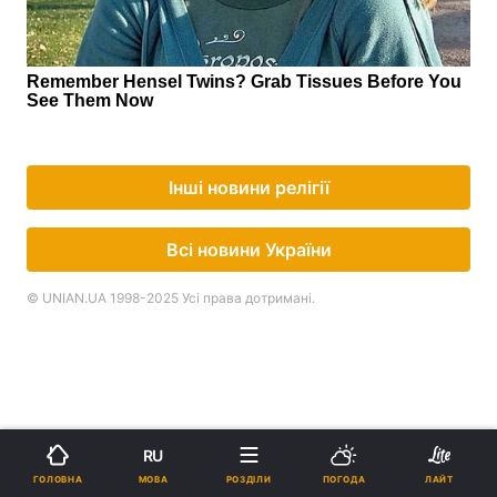
Інші новини релігії
Всі новини України
© UNIAN.UA 1998-2025 Усі права дотримані.
RU
МОВА
ГОЛОВНА
РОЗДІЛИ
ПОГОДА
ЛАЙТ