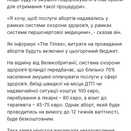
для отримання такої процедури».
Відео з Youtube
Статті
«Я хочу, щоб послуги абортів надавались у
Інтерв'ю
Думки
рамках системи охорони здоров’я, у рамках
системи першочергової медицини», - сказав він.
Архів
Вакансії
Як інформує «Тhe Times», витрати на проведення
абортів будуть включені у цьогорічний бюджет.
Контакти
На відміну від Великобританії, система охорони
здоров’я Ірландії передбачає, що близько 70%
ПОСЛУГИ
населення змушені оплачувати послуги у сфері
здоров’я. Виїзд швидкої на місце ДТП чи
надзвичайної ситуації коштує 100 євро,
Реклама на сайті
Фотобанк
перебування в лікарні – 80 євро, а візит до
Моніторинг
Пресцентр
терапевта – 45-75 євро. Однак аборт, який буде
проводитись на вимогу до 12 тижнів вагітності,
буде безкоштовним.
Така заява міністра викликала незадоволення