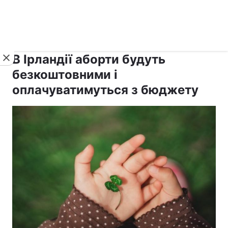
›
›
рус ›
Новини
Релігії
Світ
В Ірландії аборти будуть
безкоштовними і
оплачуватимуться з бюджету