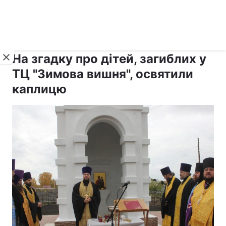
›
›
рус ›
Новини
Релігії
Світ
На згадку про дітей, загиблих у
ТЦ "Зимова вишня", освятили
каплицю