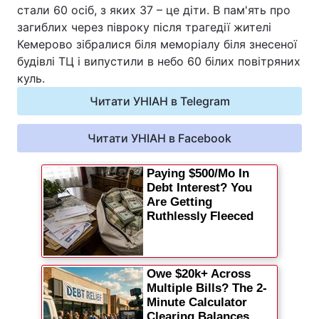
стали 60 осіб, з яких 37 – це діти. В пам'ять про
Відео з Youtube
Статті
загиблих через півроку після трагедії жителі
Кемерово зібралися біля меморіалу біля знесеної
Інтерв'ю
Думки
будівлі ТЦ і випустили в небо 60 білих повітряних
куль.
Архів
Вакансії
Читати УНІАН в Telegram
Контакти
Читати УНІАН в Facebook
ПОСЛУГИ
Реклама на сайті
Фотобанк
Моніторинг
Пресцентр