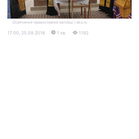
Освячення православної каплиці / ako.ru
17:00, 25.09.2018
1 хв.
1192
Головна
Війна
Україна
Політика
Економіка
Світ
Екологія
РЕГІОНИ