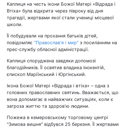
Каплиця на честь ікони Божої Матері «Відрада і
Втіха» була відкрита через півроку від дня
Київ
Львів
трагедії, жертвами якої стали учениці місцевої
школи.
Дніпро
Харків
Її побудували на прохання батьків дітей,
Одеса
повідомляє
"Православ'я і мир"
з посиланням на
прес-службу обласної адміністрації.
Спорт
Наука
Каплиця споруджена завдяки допомозі
благодійників. Її освятив владика Інокентій,
єпископ Маріїнський і Юргінський.
Техно і зв'язок
Лайт
Ікона Божої Матері «Відрада і втіха» – одна з
Зброя
Інциденти
головних православних святинь. Вважається, що
вона допомагає в найважчих ситуаціях, коли є
Здоров'я
Туризм
загроза життю та здоров'ю людини.
Пожежа в кемеровському торговому центрі
Цікавинки
Погода
"Зимова вишня" відбувся 25 березня. Її жертвами