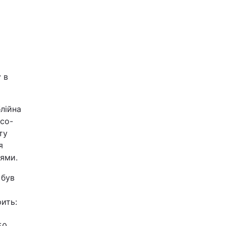
 в
блійна
асо-
ту
я
лями.
 був
рить: