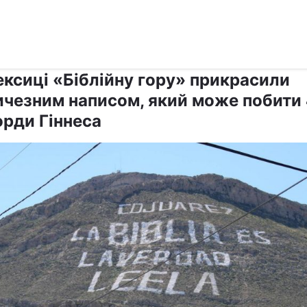
›
›
Релігії
Світ
ексиці «Біблійну гору» прикрасили
ичезним написом, який може побити
орди Гіннеса