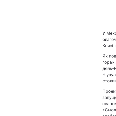
Київ
Дніпро
У Мекс
Одеса
благо
Книзі 
Спорт
Як пов
гора» 
Техно і зв'язок
дель-Н
Чіуауа
столиц
Зброя
Проек
Здоров'я
запуще
єванге
Цікавинки
«Сьюда