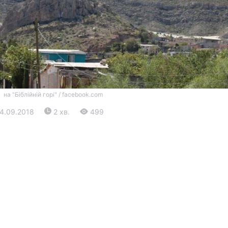
на "Біблійній горі" / facebook.com
Війна
24.09.2018
2 хв.
499
Політика
Світ