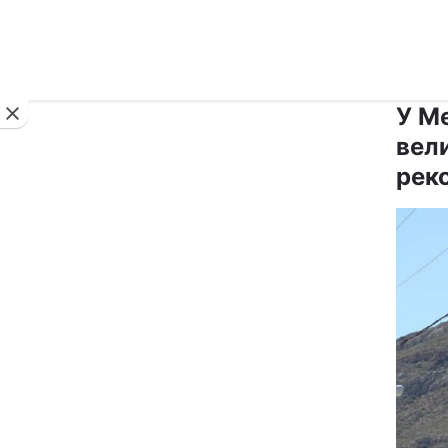
Новини
У М
вел
рек