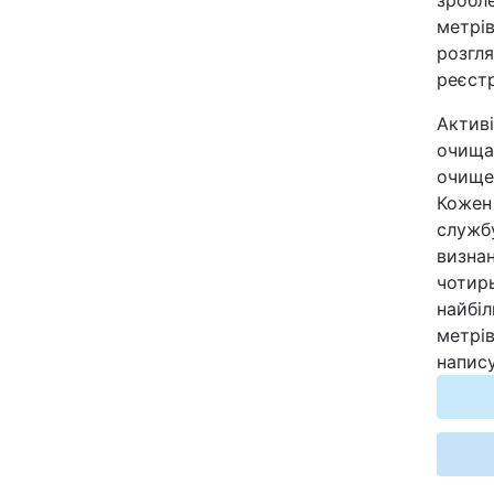
зробл
Відео з Youtube
метрів
розгл
реєстр
Інтерв'ю
Активі
Архів
очищаю
очищен
Контакти
Кожен 
службу
визнан
ПОСЛУГИ
чотирь
найбі
метрів
Реклама на сайті
напису
Моніторинг