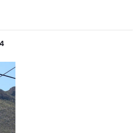
рус ›
 4