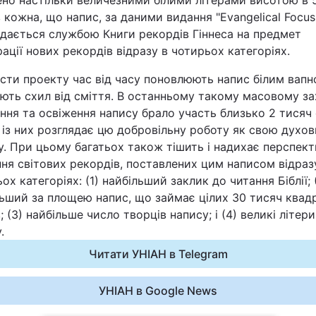
ено настільки величезними білими літерами висотою в 
 кожна, що напис, за даними видання "Evangelical Focus
Статті
ядається службою Книги рекордів Гіннеса на предмет
ації нових рекордів відразу в чотирьох категоріях.
Думки
сти проекту час від часу поновлюють напис білим вапн
Вакансії
ть схил від сміття. В останньому такому масовому за
ня та освіження напису брало участь близько 2 тисяч 
із них розглядає цю добровільну роботу як свою духов
. При цьому багатьох також тішить і надихає перспек
ня світових рекордів, поставлених цим написом відраз
ох категоріях: (1) найбільший заклик до читання Біблії; 
льший за площею напис, що займає цілих 30 тисяч квад
; (3) найбільше число творців напису; і (4) великі літери
Фотобанк
.
Пресцентр
Читати УНІАН в Telegram
УНІАН в Google News