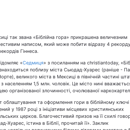
Львів
Харків
иці так звана «Біблійна гора» прикрашена величезним
честивим написом, який може побити відразу 4 рекорду
рекордів Гіннеса.
Наука
ідомляє «
Седмиця
» з посиланням на christiantoday, «Бі
знаходиться поблизу міста Сьюдад-Хуарес (раніше - П
орте), великого міста в Мексиці в північній частині шта
Лайт
 з населенням 1,5 млн. чоловік. Це місто нині вважаєтьс
ею організованої злочинності, очолюваної наркокарте
Інциденти
т облаштування та оформлення гори в біблійному ключі
Туризм
ний у 1987 році з ініціативи місцевих християнських
льських церков. Благочестивий призов на її схилі гово
Погода
д-Хуарес, істина в Біблії, прочитай її». Заклик