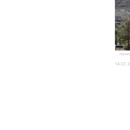
Напис 
Головна
14:37, 
Україна
Економіка
Екологія
РЕГІОНИ