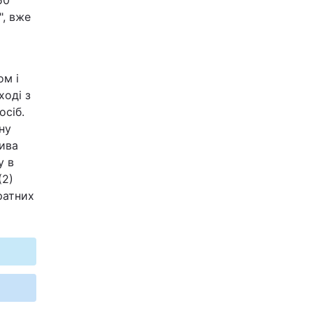
50
", вже
ом і
ході з
осіб.
ну
тива
у в
(2)
ратних