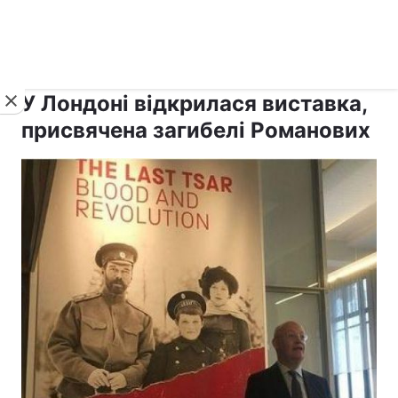
›
›
рус ›
Новини
Релігії
Світ
У Лондоні відкрилася виставка,
присвячена загибелі Романових