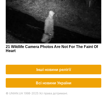
Інші новини релігії
Всі новини України
© UNIAN.UA 1998-2025 Усі права дотримані.