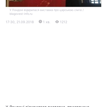
У Лондоні відкрилася виставка про царською сім'ю /
blagovest-info.ru
17:30, 21.09.2018
1 хв.
1212
Головна
Війна
Україна
Політика
Економіка
Світ
Екологія
РЕГІОНИ