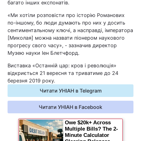
багато інших експонатів.
Відео з Youtube
Статті
«Ми хотіли розповісти про історію Романових
по-іншому, бо люди думають про них у досить
Інтерв'ю
Думки
сентиментальному ключі, а насправді, імператора
[Миколая] можна назвати піонером наукового
Архів
Вакансії
прогресу свого часу», - зазначив директор
Музею науки Іен Блетчфорд.
Контакти
Виставка «Останній цар: кров і революція»
відкриється 21 вересня та триватиме до 24
ПОСЛУГИ
березня 2019 року.
Читати УНІАН в Telegram
Реклама на сайті
Фотобанк
Читати УНІАН в Facebook
Моніторинг
Пресцентр