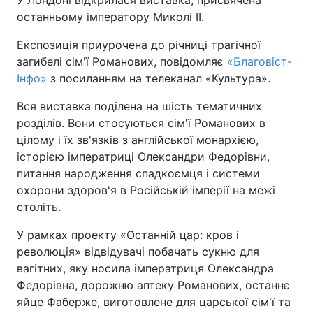
У Лондоні відкрилася виставка, присвячена
останньому імператору Миколі II.
Київ
Львів
Експозиція приурочена до річниці трагічної
загибелі сім'ї Романових, повідомляє
«Благовіст-
Дніпро
Харків
Інфо»
з посиланням на телеканал «Культура».
Одеса
Вся виставка поділена на шість тематичних
розділів. Вони стосуються сім'ї Романових в
цілому і їх зв'язків з англійської монархією,
Спорт
Наука
історією імператриці Олександри Федорівни,
питання народження спадкоємця і системи
Техно і зв'язок
Лайт
охорони здоров'я в Російській імперії на межі
століть.
Зброя
Інциденти
У рамках проекту «Останній цар: кров і
революція» відвідувачі побачать сукню для
Здоров'я
Туризм
вагітних, яку носила імператриця Олександра
Федорівна, дорожню аптеку Романових, останнє
Цікавинки
Погода
яйце Фаберже, виготовлене для царської сім'ї та