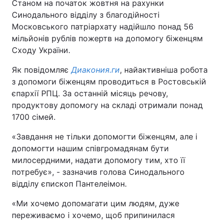
Станом на початок жовтня на рахунки
Синодального відділу з благодійності
Московського патріархату надійшло понад 56
мільйонів рублів пожертв на допомогу біженцям
Сходу України.
Як повідомляє
Диакония.ги
, найактивніша робота
з допомоги біженцям проводиться в Ростовській
єпархії РПЦ. За останній місяць речову,
продуктову допомогу на складі отримали понад
1700 сімей.
«Завдання не тільки допомогти біженцям, але і
допомогти нашим співгромадянам бути
милосердними, надати допомогу тим, хто її
потребує», - зазначив голова Синодального
відділу єпископ Пантелеімон.
«Ми хочемо допомагати цим людям, дуже
переживаємо і хочемо, щоб припинилася