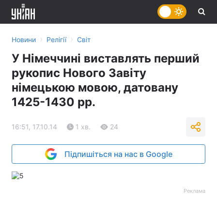
›
›
Новини
Релігії
Світ
У Німеччині виставлять перший
рукопис Нового Завіту
німецькою мовою, датовану
1425-1430 рр.
16:51, 17.10.14
1 хв.
24
Підпишіться на нас в Google
Реклама