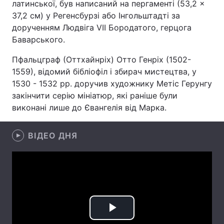
латинської, був написаний на пергаменті (53,2 ×
37,2 см) у Регенсбурзі або Інгольштадті за
дорученням Людвіга VII Бородатого, герцога
Баварського.
Головна
Війна
Пфальцграф (Оттхайнріх) Отто Генріх (1502-
Україна
Політика
1559), відомий бібліофіл і збирач мистецтва, у
1530 - 1532 рр. доручив художнику Метіс Герунгу
Економіка
Світ
закінчити серію мініатюр, які раніше були
виконані лише до Євангелія від Марка.
Спорт
Наука
Техно і зв'язок
Лайт
ВІДЕО ДНЯ
Зброя
Інциденти
Здоров'я
Туризм
Цікавинки
Погода
Play
Екологія
Регіони