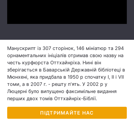
Video
Лонгріди
Відео з Youtube
Статті
Інтерв'ю
Думки
Манускрипт із 307 сторінок, 146 мініатюр та 294
Архів
Вакансії
орнаментальних ініціалів отримав свою назву на
честь курфюрста Оттхайнріха. Нині він
Контакти
зберігається в Баварській Державній бібліотеці в
Мюнхені, яка придбала в 1950 р спочатку I, II і VII
Послуги
томи, а в 2007 г. - решту п'ять. У 2002 р у
Люцерні було випущено факсимільне видання
перших двох томів Оттхайнріх-Біблії.
ПІДТРИМАЙТЕ НАС