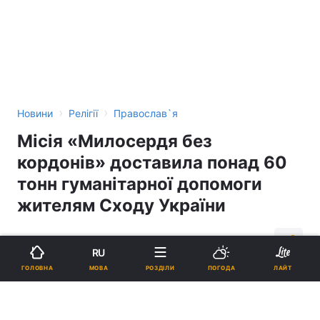
›
›
Новини
Релігії
Православ`я
Місія «Милосердя без
кордонів» доставила понад 60
тонн гуманітарної допомоги
жителям Сходу України
15:14, 17.10.14
2 хв.
39
RU
МОВА
ГОЛОВНА
РОЗДІЛИ
ПОГОДА
ЛАЙТ
Підпишіться на нас в Google