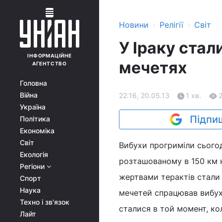
›
›
Новини
Релігії
Світ
У Іраку стал
ІНФОРМАЦІЙНЕ
мечетях
АГЕНТСТВО
Головна
Війна
22:16, 20.05.13
1 хв.
Україна
Підпиш
Політика
Економіка
Світ
Вибухи прогриміли сьогод
Екологія
розташованому в 150 км н
Регіони
жертвами терактів стали
Спорт
Наука
мечетей спрацював вибухо
Техно і зв'язок
сталися в той момент, ко
Лайт