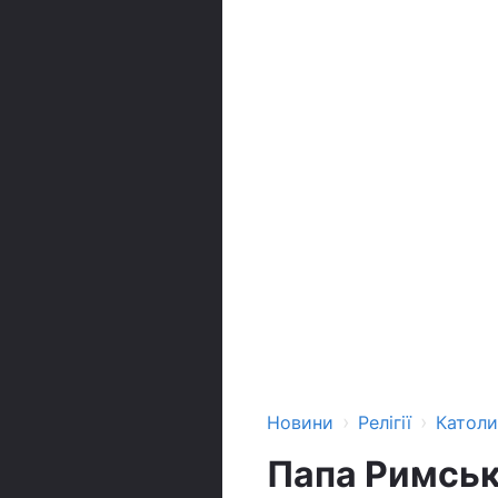
›
›
Новини
Релігії
Катол
Папа Римськи