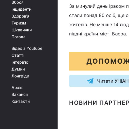
Зброя
За минулий день Іраком п
Інциденти
стали понад 80 осіб, ще 
Здоров'я
Туризм
жителів. Не менше 14 люд
Цікавинки
півдні країни місті Басра.
Погода
Відео з Youtube
Статті
ДОПОМОЖ
Інтерв'ю
Думки
Лонгріди
Читати УНІАН
Архів
Вакансії
Контакти
НОВИНИ ПАРТНЕР