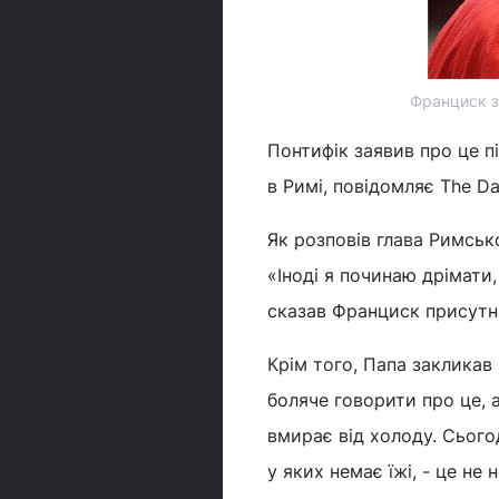
Франциск за
Понтифік заявив про це п
в Римі, повідомляє The Dai
Як розповів глава Римськ
«Іноді я починаю дрімати,
сказав Франциск присутн
Крім того, Папа закликав
боляче говорити про це,
вмирає від холоду. Сьогод
у яких немає їжі, - це не 