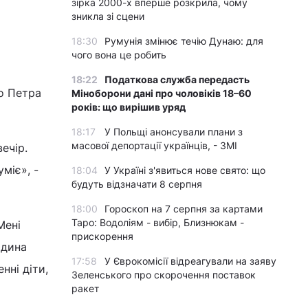
зірка 2000-х вперше розкрила, чому
зникла зі сцени
18:30
Румунія змінює течію Дунаю: для
чого вона це робить
18:22
Податкова служба передасть
го Петра
Міноборони дані про чоловіків 18–60
років: що вирішив уряд
18:17
У Польщі анонсували плани з
масової депортації українців, - ЗМІ
ечір.
міє», -
18:04
У Україні з'явиться нове свято: що
будуть відзначати 8 серпня
18:00
Гороскоп на 7 серпня за картами
Таро: Водоліям - вибір, Близнюкам -
Мені
прискорення
юдина
17:58
У Єврокомісії відреагували на заяву
нні діти,
Зеленського про скорочення поставок
ракет