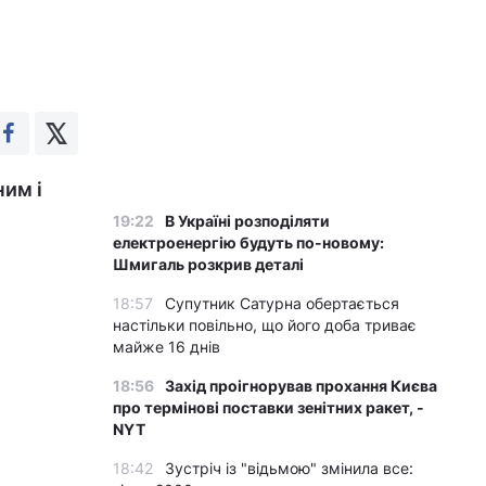
ним і
19:22
В Україні розподіляти
електроенергію будуть по-новому:
Шмигаль розкрив деталі
18:57
Супутник Сатурна обертається
настільки повільно, що його доба триває
майже 16 днів
18:56
Захід проігнорував прохання Києва
про термінові поставки зенітних ракет, -
NYT
18:42
Зустріч із "відьмою" змінила все: