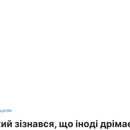
ицизм
й зізнався, що іноді дрімає