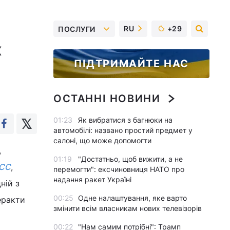
RU
+29
ПОСЛУГИ
х
ПІДТРИМАЙТЕ НАС
ОСТАННІ НОВИНИ
01:23
Як вибратися з багнюки на
автомобілі: названо простий предмет у
салоні, що може допомогти
,
01:19
"Достатньо, щоб вижити, а не
АСС
,
перемогти": ексчиновниця НАТО про
надання ракет Україні
ній з
00:25
Одне налаштування, яке варто
еракти
змінити всім власникам нових телевізорів
00:22
"Нам самим потрібні": Трамп