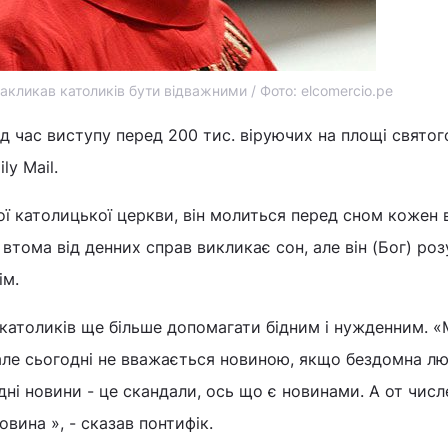
кликав католиків бути відважними / Фото: elcomercio.pe
ід час виступу перед 200 тис. віруючих на площі свято
ly Mail.
ої католицької церкви, він молиться перед сном кожен в
 втома від денних справ викликає сон, але він (Бог) розу
ім.
 католиків ще більше допомагати бідним і нужденним. «
 але сьогодні не вважається новиною, якщо бездомна л
ні новини - це скандали, ось що є новинами. А от числе
новина », - сказав понтифік.