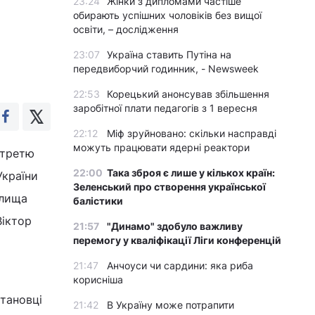
23:24
Жінки з дипломами частіше
обирають успішних чоловіків без вищої
освіти, – дослідження
23:07
Україна ставить Путіна на
передвиборчий годинник, - Newsweek
22:53
Корецький анонсував збільшення
заробітної плати педагогів з 1 вересня
22:12
Міф зруйновано: скільки насправді
можуть працювати ядерні реактори
 третю
22:00
Така зброя є лише у кількох країн:
України
Зеленський про створення української
елища
балістики
Віктор
21:57
"Динамо" здобуло важливу
перемогу у кваліфікації Ліги конференцій
21:47
Анчоуси чи сардини: яка риба
корисніша
становці
21:42
В Україну може потрапити