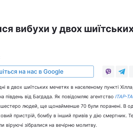
ися вибухи у двох шиїтськи
2
іться на нас в Google
ні в двох шиїтських мечетях в населеному пункті Хілла
а південь від Багдада. Як повідомляє агентство
ІТАР-Т
 шестеро людей, ще щонайменше 70 були поранені. В од
вий пристрій, бомбу в інший привів у дію смертник. Т
ли віруючі зібралися на вечірню молитву.