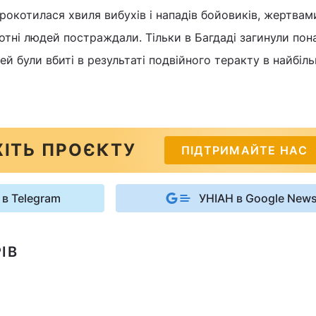
рокотилася хвиля вибухів і нападів бойовиків, жертвам
сотні людей постраждали. Тільки в Багдаді загинули пон
ей були вбиті в результаті подвійного теракту в найбіл
ІТЬ ПРОЄКТУ
ПІДТРИМАЙТЕ НАС
 в Telegram
УНІАН в Google New
ІВ