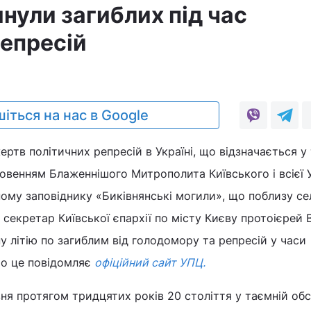
янули загиблих під час
репресій
іться на нас в Google
жертв політичних репресій в Україні, що відзначається у
ловенням Блаженнішого Митрополита Київського і всієї 
ому заповіднику «Биківнянські могили», що поблизу с
, секретар Київської єпархії по місту Києву протоієрей 
у літію по загиблим від голодомору та репресій у часи
ро це повідомляє
офіційний сайт УПЦ.
ня протягом тридцятих років 20 століття у таємній об