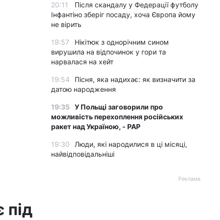
20:11
Після скандалу у Федерації футболу
Інфантіно зберіг посаду, хоча Європа йому
не вірить
19:57
Нікітюк з однорічним сином
вирушила на відпочинок у гори та
нарвалася на хейт
19:54
Пісня, яка надихає: як визначити за
датою народження
19:35
У Польщі заговорили про
можливість перехоплення російських
ракет над Україною, - PAP
19:30
Люди, які народилися в ці місяці,
найвідповідальніші
Реклама
 під