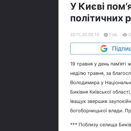
У Києві пом’
політичних 
22:11, 20.05.13
1 хв.
3
Підпиш
19 травня у день пам’яті 
неділю травня, за благос
Володимира у Національн
Биківня Київської області
Іващук звершив заупокійн
богоборницької влади. П
*** Поблизу селища Биків