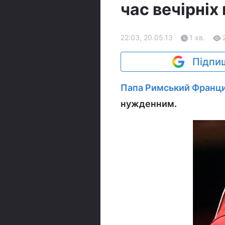
час вечірніх
22:03, 20.05.13
1 хв.
Підпиш
Папа Римський Франц
нужденним.