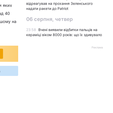
відреагував на прохання Зеленського
и яких
надати ракети до Patriot
ад 40
06 серпня, четвер
ьшому на
23:58
Вчені виявили відбитки пальців на
кераміці віком 8000 років: що їх здивувало
Реклама
s