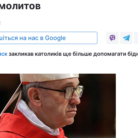
 молитов
2
іться на нас в Google
иск
закликав католиків ще більше допомагати бід