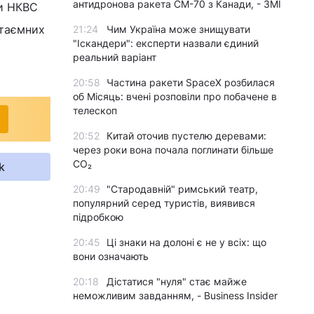
антидронова ракета CM-70 з Канади, - ЗМІ
ми НКВС
 таємних
21:24
Чим Україна може знищувати
"Іскандери": експерти назвали єдиний
реальний варіант
20:58
Частина ракети SpaceX розбилася
об Місяць: вчені розповіли про побачене в
телескоп
20:52
Китай оточив пустелю деревами:
через роки вона почала поглинати більше
CO₂
k
20:49
"Стародавній" римський театр,
популярний серед туристів, виявився
підробкою
20:45
Ці знаки на долоні є не у всіх: що
вони означають
20:18
Дістатися "нуля" стає майже
неможливим завданням, - Business Insider