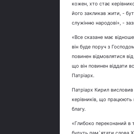
кожен, хто стає керівник
його закликав жити, - бу
служінню народові», - заз
«Все сказане має відноше
він буде поруч з Господом
повинен відмовлятися від 
що він повинен віддати в
Патріарх.
Патріарх Кирил висловив
керівників, що працюють 
благу.
«Глибоко переконаний в то
будуть пам`ятати слова Х