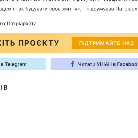
рцем і так будувати своє життя», - підсумував Патріарх
го Патріархата
ІТЬ ПРОЄКТУ
ПІДТРИМАЙТЕ НАС
 в Telegram
Читати УНІАН в Faceboo
ІВ