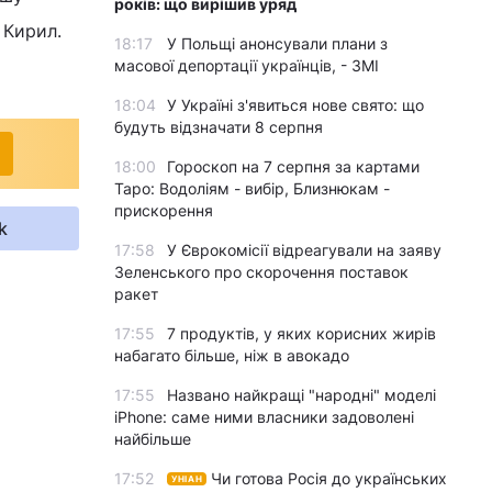
років: що вирішив уряд
 Кирил.
18:17
У Польщі анонсували плани з
масової депортації українців, - ЗМІ
18:04
У Україні з'явиться нове свято: що
будуть відзначати 8 серпня
18:00
Гороскоп на 7 серпня за картами
Таро: Водоліям - вибір, Близнюкам -
прискорення
k
17:58
У Єврокомісії відреагували на заяву
Зеленського про скорочення поставок
ракет
17:55
7 продуктів, у яких корисних жирів
набагато більше, ніж в авокадо
17:55
Названо найкращі "народні" моделі
iPhone: саме ними власники задоволені
найбільше
17:52
Чи готова Росія до українських
УНІАН