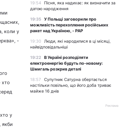
19:54
Пісня, яка надихає: як визначити за
датою народження
ими
19:35
У Польщі заговорили про
ещасних,
можливість перехоплення російських
ракет над Україною, - PAP
а, коли у
ерква», -
19:30
Люди, які народилися в ці місяці,
найвідповідальніші
о
19:22
В Україні розподіляти
електроенергію будуть по-новому:
Шмигаль розкрив деталі
ого
18:57
Супутник Сатурна обертається
е хто
настільки повільно, що його доба триває
майже 16 днів
серед
Реклама
 хто у
, якби