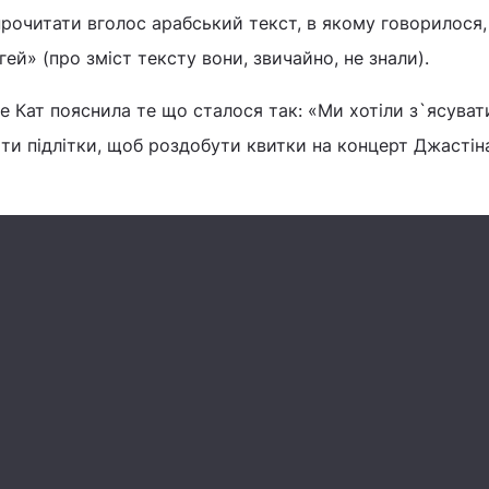
рочитати вголос арабський текст, в якому говорилося
ей» (про зміст тексту вони, звичайно, не знали).
 Кат пояснила те що сталося так: «Ми хотіли з`ясуват
піти підлітки, щоб роздобути квитки на концерт Джастін