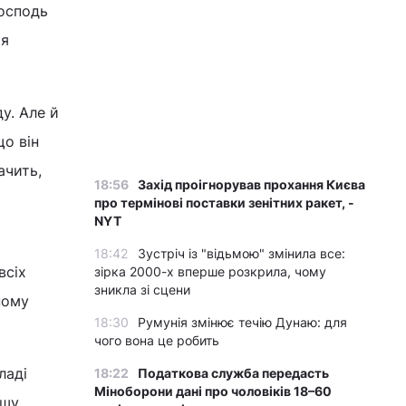
Господь
тя
у. Але й
що він
ачить,
18:56
Захід проігнорував прохання Києва
про термінові поставки зенітних ракет, -
NYT
18:42
Зустріч із "відьмою" змінила все:
всіх
зірка 2000-х вперше розкрила, чому
зникла зі сцени
ному
18:30
Румунія змінює течію Дунаю: для
чого вона це робить
ладі
18:22
Податкова служба передасть
Міноборони дані про чоловіків 18–60
ошу