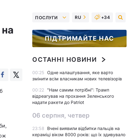
RU
+34
ПОСЛУГИ
 на
ПІДТРИМАЙТЕ НАС
ОСТАННІ НОВИНИ
00:25
Одне налаштування, яке варто
змінити всім власникам нових телевізорів
00:22
"Нам самим потрібні": Трамп
б
відреагував на прохання Зеленського
надати ракети до Patriot
06 серпня, четвер
би,
23:58
Вчені виявили відбитки пальців на
кераміці віком 8000 років: що їх здивувало
кож