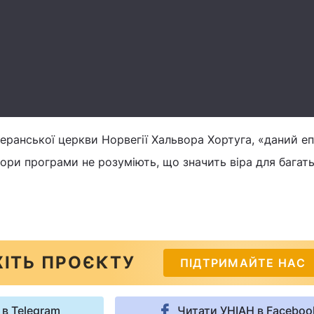
ранської церкви Норвегії Хальвора Хортуга, «даний еп
ори програми не розуміють, що значить віра для багат
ІТЬ ПРОЄКТУ
ПІДТРИМАЙТЕ НАС
 в Telegram
Читати УНІАН в Faceboo