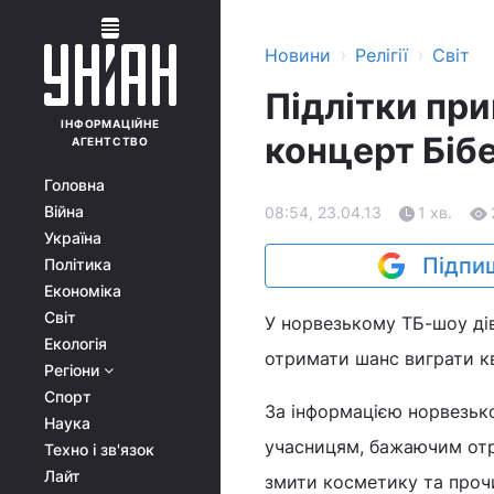
›
›
Новини
Релігії
Світ
Підлітки пр
ІНФОРМАЦІЙНЕ
концерт Біб
АГЕНТСТВО
Головна
Війна
08:54, 23.04.13
1 хв.
Україна
Підпиш
Політика
Економіка
Світ
У норвезькому ТБ-шоу дів
Екологія
отримати шанс виграти кв
Регіони
Спорт
За інформацією норвезько
Наука
учасницям, бажаючим отр
Техно і зв'язок
Лайт
змити косметику та проч