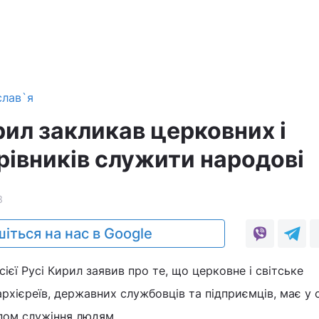
слав`я
рил закликав церковних і
рівників служити народові
3
іться на нас в Google
ієї Русі Кирил заявив про те, що церковне і світське
рхієреїв, державних службовців та підприємців, має у
пом служіння людям.