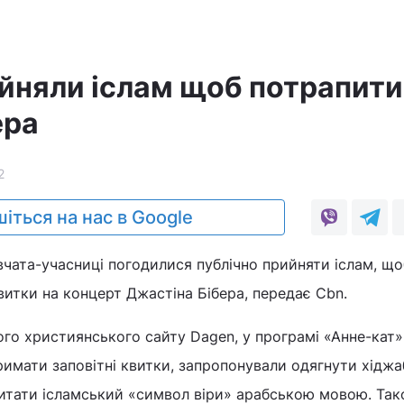
ийняли іслам щоб потрапити
ера
2
іться на нас в Google
чата-учасниці погодилися публічно прийняти іслам, що
итки на концерт Джастіна Бібера, передає Cbn.
го християнського сайту Dagen, у програмі «Анне-кат»
имати заповітні квитки, запропонували одягнути хіджа
итати ісламський «символ віри» арабською мовою. Та