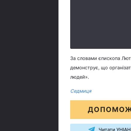
За словами єпископа Люте
демонструє, що організат
людей».
Седмиця
ДОПОМОЖ
Читати УНІАН