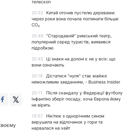
телескоп
20:52
Китай оточив пустелю деревами:
через роки вона почала поглинати більше
CO₂
20:49
"Стародавній" римський театр,
популярний серед туристів, виявився
підробкою
20:45
Ці знаки на долоні є не у всіх: що
вони означають
20:18
Дістатися "нуля" стає майже
неможливим завданням, - Business Insider
20:11
Після скандалу у Федерації футболу
Інфантіно зберіг посаду, хоча Європа йому
не вірить
19:57
Нікітюк з однорічним сином
вирушила на відпочинок у гори та
 своєму
нарвалася на хейт