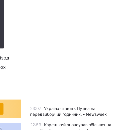
ізод
ьох
23:07
Україна ставить Путіна на
передвиборчий годинник, - Newsweek
22:53
Корецький анонсував збільшення
k