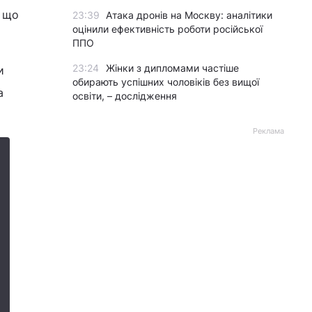
, що
23:39
Атака дронів на Москву: аналітики
оцінили ефективність роботи російської
ППО
23:24
Жінки з дипломами частіше
и
обирають успішних чоловіків без вищої
а
освіти, – дослідження
Реклама