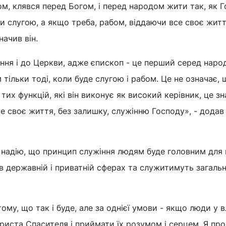
ом, клявся перед Богом, і перед народом жити так, як 
ти слугою, а якщо треба, рабом, віддаючи все своє жит
начив він.
ння і до Церкви, адже єпископ - це перший серед народ
 тільки тоді, коли буде слугою і рабом. Це не означає, 
тих функцій, які він виконує як високий керівник, це зн
се своє життя, без залишку, служінню Господу», - додав
 надію, що принцип служіння людям буде головним для 
в державній і приватній сферах та служитимуть загаль
му, що так і буде, але за однієї умови - якщо люди у в
риста Спасителя і приймати їх розумом і серцем. Я пр