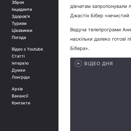
Зброя
дівчатам запропонували п
Інциденти
Джастін Бібер «нечистий г
Здоров'я
Туризм
Ведуча телепрограми Анне
Цікавинки
Погода
наскільки далеко готові 
Бібера».
Відео з Youtube
Статті
Інтерв'ю
ВІДЕО ДНЯ
Думки
Лонгріди
Архів
Вакансії
Контакти