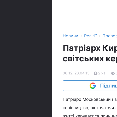
›
›
Новини
Релігії
Право
Патріарх Ки
світських ке
06:12, 23.04.13
2 хв.
Підпиш
Патріарх Московський і вс
керівництво, включаючи а
житті керуватися принци