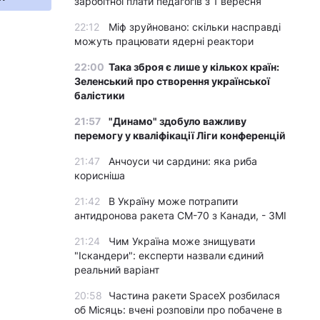
заробітної плати педагогів з 1 вересня
22:12
Міф зруйновано: скільки насправді
можуть працювати ядерні реактори
22:00
Така зброя є лише у кількох країн:
Зеленський про створення української
балістики
21:57
"Динамо" здобуло важливу
перемогу у кваліфікації Ліги конференцій
21:47
Анчоуси чи сардини: яка риба
корисніша
21:42
В Україну може потрапити
антидронова ракета CM-70 з Канади, - ЗМІ
21:24
Чим Україна може знищувати
"Іскандери": експерти назвали єдиний
реальний варіант
20:58
Частина ракети SpaceX розбилася
об Місяць: вчені розповіли про побачене в