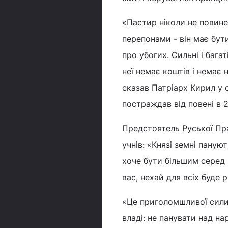
«Пастир ніколи не повин
перепонами - він має бути
про убогих. Сильні і бага
неї немає коштів і немає 
сказав Патріарх Кирил у 
постраждав від повені в 2
Предстоятель Руської Пра
учнів: «Князі земні паную
хоче бути більшим серед 
вас, нехай для всіх буде 
«Це приголомшливої сили с
владі: не панувати над н