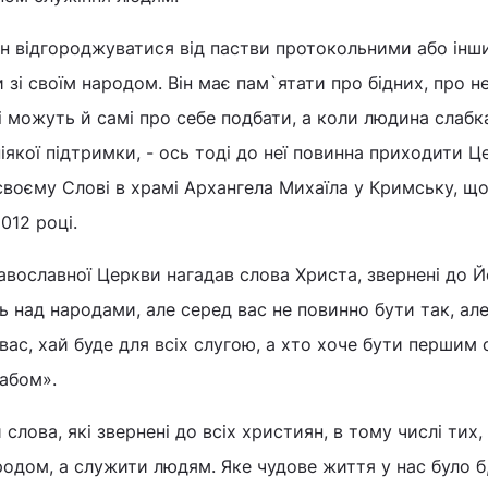
ен відгороджуватися від пастви протокольними або інш
 зі своїм народом. Він має пам`ятати про бідних, про н
ті можуть й самі про себе подбати, а коли людина слабк
ніякої підтримки, - ось тоді до неї повинна приходити Ц
своєму Слові в храмі Архангела Михаїла у Кримську, щ
012 році.
вославної Церкви нагадав слова Христа, звернені до Й
ть над народами, але серед вас не повинно бути так, ал
вас, хай буде для всіх слугою, а хто хоче бути першим 
рабом».
лова, які звернені до всіх християн, в тому числі тих,
ародом, а служити людям. Яке чудове життя у нас було б