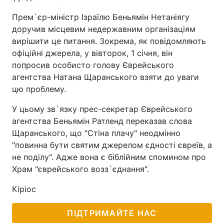
Прем`єр-міністр Ізраїлю Беньямін Нетаніягу
доручив місцевим недержавним організаціям
вирішити це питання. Зокрема, як повідомляють
офіційні джерела, у вівторок, 1 січня, він
попросив особисто голову Єврейського
агентства Натана Щаранського взяти до уваги
цю проблему.
У цьому зв`язку прес-секретар Єврейського
агентства Беньямін Ратленд переказав слова
Щаранського, що "Стіна плачу" неодмінно
"повинна бути святим джерелом єдності євреїв, а
не поділу". Адже вона є біблійним спомином про
Храм "єврейського возз`єднання".
Кіріос
ПІДТРИМАЙТЕ НАС