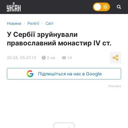
›
›
Новини
Релігії
Світ
У Сербії зруйнували
православний монастир IV ст.
20:24, 05.01.13
2 хв.
14
Підпишіться на нас в Google
Реклама