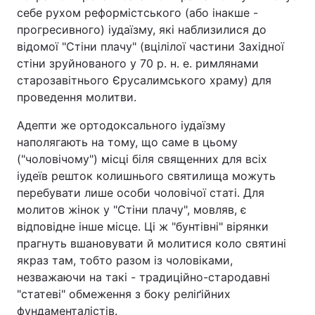
себе рухом реформістського (або інакше -
прогресивного) іудаїзму, які наблизилися до
відомої "Стіни плачу" (вцілілої частини Західної
стіни зруйнованого у 70 р. н. е. римлянами
старозавітнього Єрусалимського храму) для
проведення молитви.
Адепти же ортодоксального іудаїзму
наполягають на тому, що саме в цьому
("чоловічому") місці біля священних для всіх
іудеїв решток колишнього святилища можуть
перебувати лише особи чоловічої статі. Для
молитов жінок у "Стіни плачу", мовляв, є
відповідне інше місце. Ці ж "бунтівні" вірянки
прагнуть вшановувати й молитися коло святині
якраз там, тобто разом із чоловіками,
незважаючи на такі - традиційно-стародавні
"статеві" обмеження з боку реліґійних
фундаменталістів.