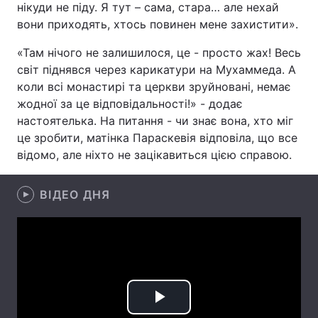
нікуди не піду. Я тут – сама, стара… але нехай
вони приходять, хтось повинен мене захистити».
«Там нічого не залишилося, це - просто жах! Весь
Головна
Війна
світ піднявся через карикатури на Мухаммеда. А
коли всі монастирі та церкви зруйновані, немає
Україна
Політика
жодної за це відповідальності!» - додає
настоятелька. На питання - чи знає вона, хто міг
Економіка
Світ
це зробити, матінка Параскевія відповіла, що все
відомо, але ніхто не зацікавиться цією справою.
Спорт
Наука
Техно і зв'язок
Лайт
ВІДЕО ДНЯ
Зброя
Інциденти
Здоров'я
Туризм
Цікавинки
Погода
Play
Екологія
Регіони