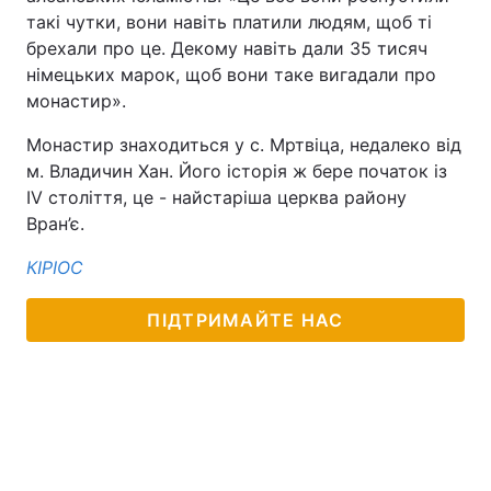
такі чутки, вони навіть платили людям, щоб ті
Тема оформлення
брехали про це. Декому навіть дали 35 тисяч
німецьких марок, щоб вони таке вигадали про
монастир».
Монастир знаходиться у с. Мртвіца, недалеко від
м. Владичин Хан. Його історія ж бере початок із
ІV століття, це - найстаріша церква району
Вран’є.
КІРІОС
ПІДТРИМАЙТЕ НАС