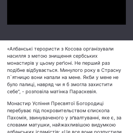
Video
Лонгріди
Відео з Youtube
Статті
Інтерв'ю
Думки
«Албанські терористи з Косова організували
Архів
Вакансії
насилля з метою знищення сербських
монастирів у цьому реґіоні. Не перший раз
Контакти
подібне відбувається. Минулого року в Страсну
п`ятницю вони напали на мене. Якби у мене не
Послуги
було палиці, навряд чи я б змогла захистити
себе", - розповіла матінка Параскевія.
Монастир Успіння Пресвятої Богородиці
перебуває під покровительством єпископа
Пахомія, звинуваченого у зґвалтуванні, яке є, за
словами матушки, найжахливішою видумкою
албанських ісламістів: «Це все вони розпустили