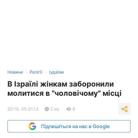
›
›
Новини
Релігії
Іудаїзм
В Ізраїлі жінкам заборонили
молитися в "чоловічому" місці
20:19, 05.01.13
2 хв.
8
Підпишіться на нас в Google