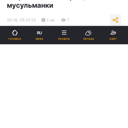
мусульманки
20:18, 05.01.13
1 хв.
7
RU
Підпишіться на нас в Google
МОВА
ГОЛОВНА
РОЗДІЛИ
ПОГОДА
ЛАЙТ
Реклама
ad