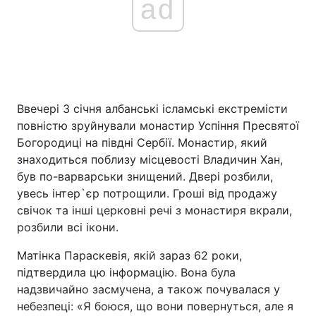
ad
Ввечері 3 січня албанські ісламські екстремісти
повністю зруйнували монастир Успіння Пресвятої
Богородиці на півдні Сербії. Монастир, який
знаходиться поблизу місцевості Владичин Хан,
був по-варварськи знищений. Двері розбили,
увесь інтер`єр потрощили. Гроші від продажу
свічок та інші церковні речі з монастиря вкрали,
розбили всі ікони.
Матінка Параскевія, якій зараз 62 роки,
підтвердила цю інформацію. Вона була
надзвичайно засмучена, а також почувалася у
небезпеці: «Я боюся, що вони повернуться, але я