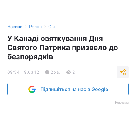
›
›
Новини
Релігії
Світ
У Канаді святкування Дня
Святого Патрика призвело до
безпорядків
09:54, 19.03.12
2 хв.
2
Підпишіться на нас в Google
Реклама