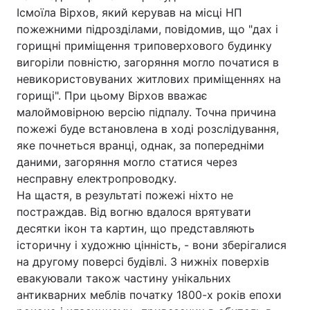
Ісмоїла Вірхов, який керував на місці НП
пожежними підрозділами, повідомив, що "дах і
горищні приміщення триповерхового будинку
Головна
Війна
вигоріли повністю, загоряння могло початися в
невикористовуваних житлових приміщеннях на
Україна
Політика
горищі". При цьому Вірхов вважає
малоймовірною версію підпалу. Точна причина
Економіка
Світ
пожежі буде встановлена в ході розслідування,
яке почнеться вранці, однак, за попередніми
Спорт
Наука
даними, загоряння могло статися через
несправну електропроводку.
Техно і зв'язок
Лайт
На щастя, в результаті пожежі ніхто не
постраждав. Від вогню вдалося врятувати
Зброя
Інциденти
десятки ікон та картин, що представляють
Здоров'я
Туризм
історичну і художню цінність, - вони зберігалися
на другому поверсі будівлі. З нижніх поверхів
Цікавинки
Погода
евакуювали також частину унікальних
антикварних меблів початку 1800-х років епохи
Екологія
Регіони