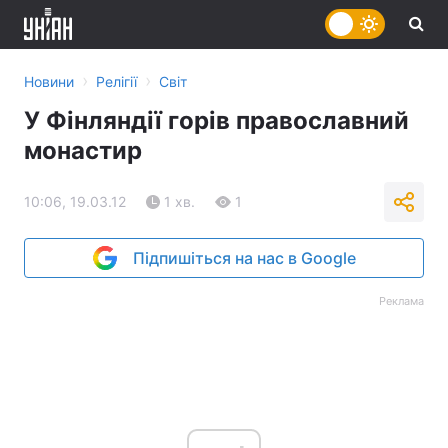
›
›
Новини
Релігії
Світ
У Фінляндії горів православний
монастир
10:06, 19.03.12
1 хв.
1
Підпишіться на нас в Google
Реклама