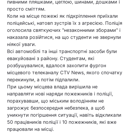
пивними пляшками, цеглою, шинами, дошками і
просто сміттям.
Коли на місце пожежі як підкріплення приїхали
поліцейські, натовп зустрів їх з агресією. Поліція
оголосила святкуючих "незаконними зборами" і
наказала розійтися, на що студенти не звернули
ніякої уваги.
Всі автомобілі та інші транспортні засоби були
евакуйовані з району. Студентам, які
розбушувалися, вдалося захопити фургон
місцевого телеканалу CTV News, якого спочатку
перекинули, а потім підпалили.
При цьому місцева влада вирішила не
направляти нові наряди пожежників і поліції,
порахувавши, що міським володінням не
загрожує безпосередня небезпека, а щоб
уникнути погіршення ситуації, навіть відкликали
50 працівників поліції і 10 пожежників, які вже
працювали на місці.