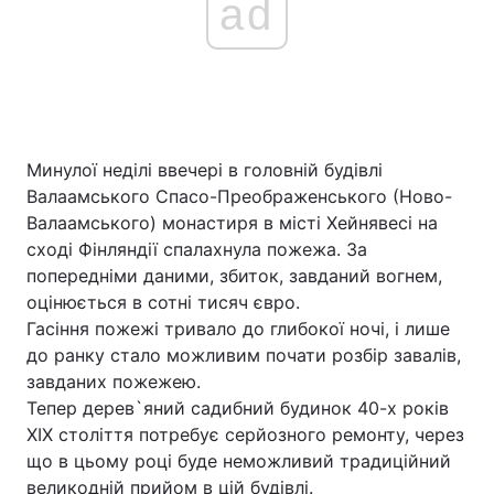
ad
Минулої неділі ввечері в головній будівлі
Валаамського Спасо-Преображенського (Ново-
Валаамського) монастиря в місті Хейнявесі на
сході Фінляндії спалахнула пожежа. За
попередніми даними, збиток, завданий вогнем,
оцінюється в сотні тисяч євро.
Гасіння пожежі тривало до глибокої ночі, і лише
до ранку стало можливим почати розбір завалів,
завданих пожежею.
Тепер дерев`яний садибний будинок 40-х років
ХIХ століття потребує серйозного ремонту, через
що в цьому році буде неможливий традиційний
великодній прийом в цій будівлі.