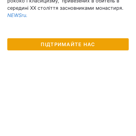
рококо і класицизму, привезених в обитель в
середині ХХ століття засновниками монастиря.
Лонгріди
NEWSru.
Відео з Youtube
Статті
Інтерв'ю
Думки
ПІДТРИМАЙТЕ НАС
Архів
Вакансії
Контакти
Послуги