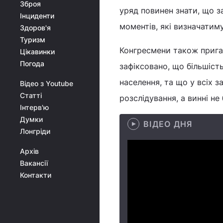
Зброя
уряд повинен знати, що з
Інциденти
моментів, які визначатим
Здоров'я
Туризм
Конгресмени також прига
Цікавинки
Погода
зафіксовано, що більшіст
населення, та що у всіх 
Відео з Youtube
Статті
розслідування, а винні не 
Інтерв'ю
Думки
ВІДЕО ДНЯ
Лонгріди
Архів
Вакансії
Контакти