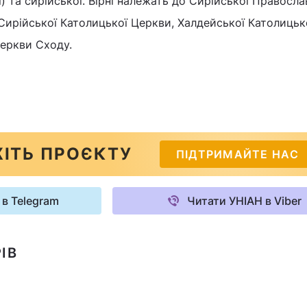
) та сирійської. Вірні належать до Сирійської Правосла
 Сирійської Католицької Церкви, Халдейської Католицьк
Церкви Сходу.
ІТЬ ПРОЄКТУ
ПІДТРИМАЙТЕ НАС
 в Telegram
Читати УНІАН в Viber
ІВ