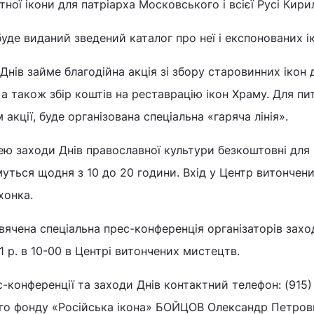
ної ікони для патріарха Московського і всієї Русі Кири
уде виданий зведений каталог про неї і експонованих і
Днів займе благодійна акція зі збору старовинних ікон 
а також збір коштів на реставрацію ікон Храму. Для пи
акції, буде організована спеціальна «гаряча лінія».
нею заходи Днів православної культури безкоштовні для
муться щодня з 10 до 20 години. Вхід у Центр витончен
хонка.
вячена спеціальна прес-конференція організаторів заход
1 р. в 10-00 в Центрі витончених мистецтв.
с-конференції та заходи Днів контактний телефон: (915)
ого фонду «Російська ікона» БОЙЦОВ Олександр Петров