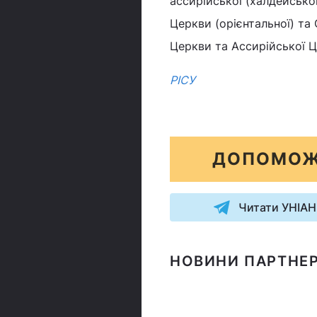
ассирійської (халдейської
Церкви (орієнтальної) та
Церкви та Ассирійської 
РІСУ
ДОПОМОЖ
Читати УНІАН
НОВИНИ ПАРТНЕР