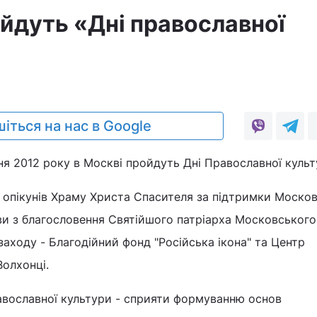
ойдуть «Дні православної
іться на нас в Google
чня 2012 року в Москві пройдуть Дні Православної культ
 опікунів Храму Христа Спасителя за підтримки Москов
ви з благословення Святійшого патріарха Московського і
заходу - Благодійний фонд "Російська ікона" та Центр
олхонці.
авославної культури - сприяти формуванню основ