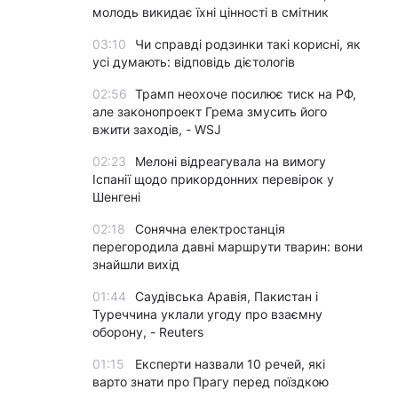
молодь викидає їхні цінності в смітник
03:10
Чи справді родзинки такі корисні, як
усі думають: відповідь дієтологів
02:56
Трамп неохоче посилює тиск на РФ,
але законопроект Грема змусить його
вжити заходів, - WSJ
02:23
Мелоні відреагувала на вимогу
Іспанії щодо прикордонних перевірок у
Шенгені
02:18
Сонячна електростанція
перегородила давні маршрути тварин: вони
знайшли вихід
01:44
Саудівська Аравія, Пакистан і
Туреччина уклали угоду про взаємну
оборону, - Reuters
01:15
Експерти назвали 10 речей, які
варто знати про Прагу перед поїздкою