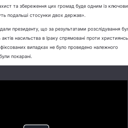
ахист та збереження цих громад буде одним із ключов
уть подальші стосунки двох держав».
дали президенту, що за результатами розслідування бу
ь актів насильства в Іраку спрямовані проти християнс
зафіксованих випадках не було проведено належного
були покарані.