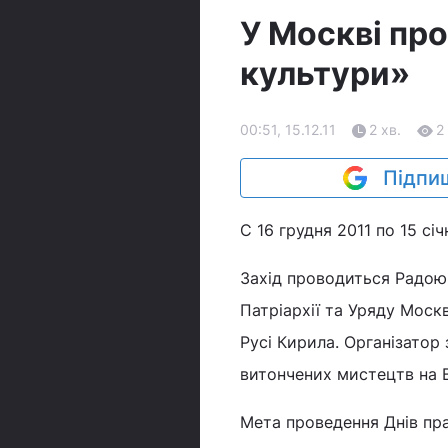
У Москві пр
культури»
00:51, 15.12.11
2 хв.
2
Підпиш
C 16 грудня 2011 по 15 сі
Захід проводиться Радою
Патріархії та Уряду Моск
Русі Кирила. Організатор 
витончених мистецтв на В
Мета проведення Днів пр