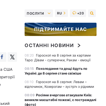
RU
+20
ПОСЛУГИ
ПІДТРИМАЙТЕ НАС
ОСТАННІ НОВИНИ
08:20
Гороскоп на 8 серпня за картами
Таро: Дівам - суперечки, Ракам - емоції
08:15
Похолодання та дощі йдуть по
нта США
Україні: де 8 серпня стане свіжіше
ериторії
08:10
Гороскоп на 8 серпня: Левам –
е
відпочинок, Козерогам – зустріч з рідними
08:09
Росіяни вчергове атакували Київ:
виникли масштабні пожежі, є постраждалі
ський
(фото)