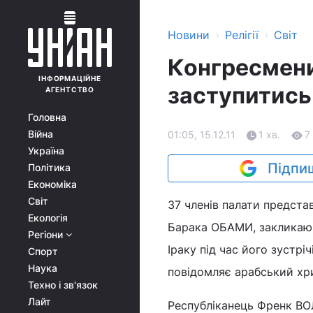
›
›
Новини
Релігії
Світ
Конгресмен
ІНФОРМАЦІЙНЕ
заступитись 
АГЕНТСТВО
Головна
Війна
01:05, 15.12.11
1 хв.
7
Україна
Підпиш
Політика
Економіка
Світ
37 членів палати предст
Екологія
Барака ОБАМИ, закликаючи
Регіони
Іраку під час його зустрі
Спорт
Наука
повідомляє арабський хр
Техно і зв'язок
Лайт
Республіканець Френк ВОЛ