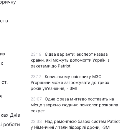
торичну
рств
них
23:19
Є два варіанти: експерт назвав
країни, які можуть допомогти Україні з
их
ракетами до Patriot
23:17
Колишньому очільнику МЗС
 ст.
Угорщини може загрожувати до трьох
років ув'язнення, - ЗМІ
я
23:07
Одна фраза миттєво поставить на
місце зверхню людину: психолог розкрила
секрет
ках Днів
22:33
Над ремонтною базою систем Patriot
ві роботи
у Німеччині літали підозрілі дрони, -ЗМІ