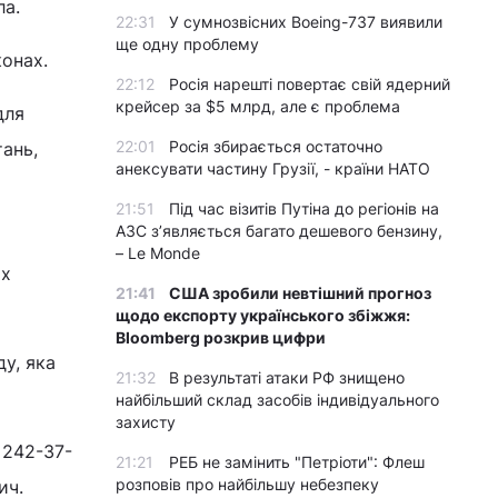
ла.
22:31
У сумнозвісних Boeing-737 виявили
ще одну проблему
конах.
22:12
Росія нарешті повертає свій ядерний
крейсер за $5 млрд, але є проблема
для
22:01
Росія збирається остаточно
тань,
анексувати частину Грузії, - країни НАТО
21:51
Під час візитів Путіна до регіонів на
АЗС з’являється багато дешевого бензину,
– Le Monde
их
21:41
США зробили невтішний прогноз
щодо експорту українського збіжжя:
Bloomberg розкрив цифри
у, яка
21:32
В результаті атаки РФ знищено
найбільший склад засобів індивідуального
захисту
 242-37-
21:21
РЕБ не замінить "Петріоти": Флеш
розповів про найбільшу небезпеку
ич.