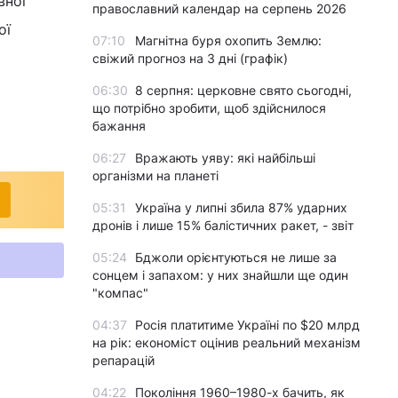
вної
православний календар на серпень 2026
ої
07:10
Магнітна буря охопить Землю:
свіжий прогноз на 3 дні (графік)
06:30
8 серпня: церковне свято сьогодні,
що потрібно зробити, щоб здійснилося
бажання
06:27
Вражають уяву: які найбільші
організми на планеті
05:31
Україна у липні збила 87% ударних
дронів і лише 15% балістичних ракет, - звіт
05:24
Бджоли орієнтуються не лише за
сонцем і запахом: у них знайшли ще один
"компас"
04:37
Росія платитиме Україні по $20 млрд
на рік: економіст оцінив реальний механізм
репарацій
04:22
Покоління 1960–1980-х бачить, як