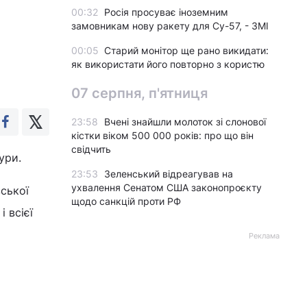
00:32
Росія просуває іноземним
замовникам нову ракету для Су-57, - ЗМІ
00:05
Старий монітор ще рано викидати:
як використати його повторно з користю
07 серпня, п'ятниця
23:58
Вчені знайшли молоток зі слонової
кістки віком 500 000 років: про що він
свідчить
ури.
23:53
Зеленський відреагував на
ухвалення Сенатом США законопроєкту
ської
щодо санкцій проти РФ
 всієї
Реклама