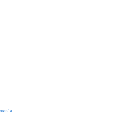
слав`я