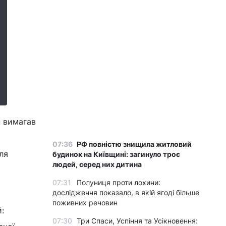
н вимагав
07:36
РФ повністю знищила житловий
ля
будинок на Київщині: загинуло троє
людей, серед них дитина
07:31
Полуниця проти лохини:
дослідження показало, в якій ягоді більше
поживних речовин
:
07:30
Три Спаси, Успіння та Усікновення: