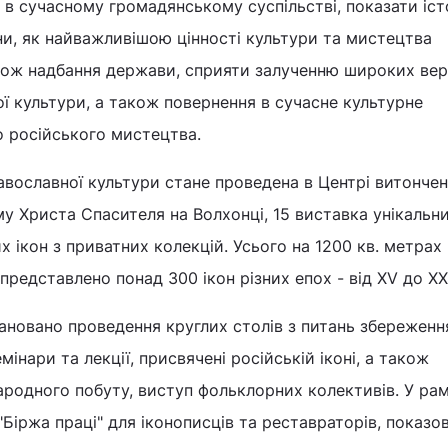
 в сучасному громадянському суспільстві, показати іс
они, як найважливішою цінності культури та мистецтва
акож надбання держави, сприяти залученню широких ве
ї культури, а також повернення в сучасне культурне
 російського мистецтва.
вославної культури стане проведена в Центрі витонче
 Христа Спасителя на Волхонці, 15 виставка унікальн
 ікон з приватних колекцій. Усього на 1200 кв. метрах
представлено понад 300 ікон різних епох - від XV до ХХ
ановано проведення круглих столів з питань збереженн
мінари та лекції, присвячені російській іконі, а також
ародного побуту, виступ фольклорних колективів. У рам
"Біржа праці" для іконописців та реставраторів, показо