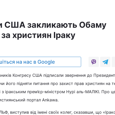
и США закликають Обаму
за християн Іраку
іться на нас в Google
авників Конгресу США підписали звернення до Президе
 його підняти питання про захист прав християн на т
чі з іракським прем’єр-міністром Нурі аль-МАЛІКІ. Про ц
истиянський портал Ankawa.
ЬФ, виступив від імені своїх колег, сказавши, що «Ірак