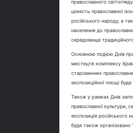
православного світогляду
цінність православної ік
російського народу, а т
населення до православно
середовище традиційного
Основною подією Днів пра
мистецтв комплексу Храму
старовинних православних
експозиційної площі буде 
Також у рамках Днів запл
православної культури, се
експозиція російського н
буде також організовано 