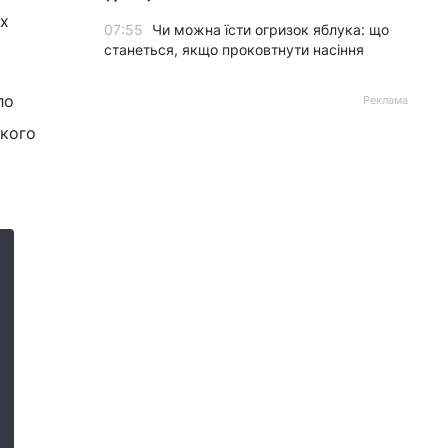
их
07:55
Чи можна їсти огризок яблука: що
станеться, якщо проковтнути насіння
ло
Реклама
ького