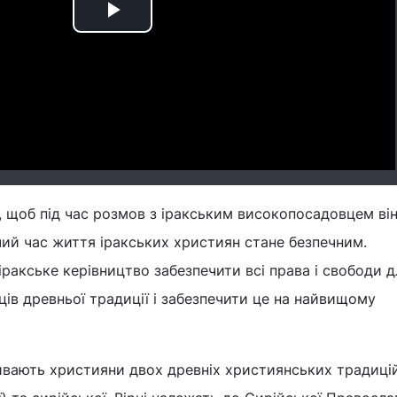
Play
Video
 щоб під час розмов з іракським високопосадовцем ві
ий час життя іракських християн стане безпечним.
ракське керівництво забезпечити всі права і свободи д
ців древньої традиції і забезпечити це на найвищому
ивають християни двох древніх християнських традицій