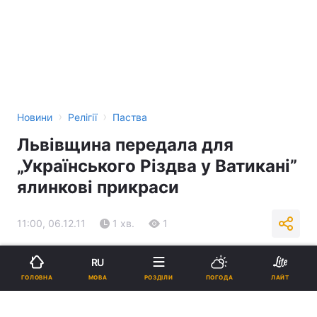
›
›
Новини
Релігії
Паства
Львівщина передала для
„Українського Різдва у Ватикані”
ялинкові прикраси
11:00, 06.12.11
1 хв.
1
Підпишіться на нас в Google
RU
МОВА
ГОЛОВНА
РОЗДІЛИ
ПОГОДА
ЛАЙТ
Реклама