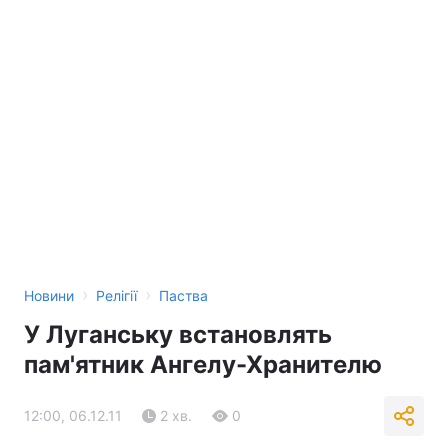
Тема оформлення
›
›
Новини
Релігії
Паства
У Луганську встановлять
пам'ятник Ангелу-Хранителю
12:00, 06.12.11
2 хв.
0