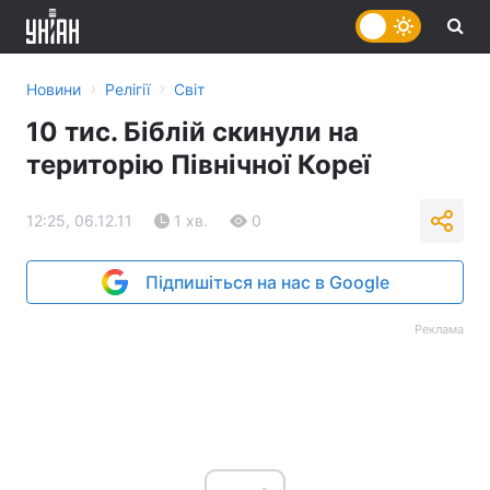
›
›
Новини
Релігії
Світ
10 тис. Біблій скинули на
територію Північної Кореї
12:25, 06.12.11
1 хв.
0
Підпишіться на нас в Google
Реклама