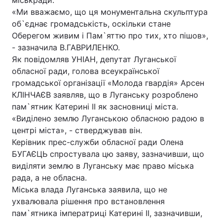
міськради.
«Ми вважаємо, що ця монументальна скульптура
об`єднає громадськість, оскільки стане
Оберегом живим і Пам`яттю про тих, хто пішов»,
- зазначила В.ГАВРИЛЕНКО.
Як повідомляв УНІАН, депутат Луганської
обласної ради, голова всеукраїнської
громадської організації «Молода гвардія» Арсен
КЛІНЧАЄВ заявляв, що в Луганську розроблено
пам`ятник Катерині ІІ як засновниці міста.
«Виділено землю Луганською обласною радою в
центрі міста», - стверджував він.
Керівник прес-служби обласної ради Олена
БУГАЄЦЬ спростувала цю заяву, зазначивши, що
виділяти землю в Луганську має право міська
рада, а не обласна.
Міська влада Луганська заявила, що не
ухвалювала рішення про встановлення
пам`ятника імператриці Катерині II, зазначивши,