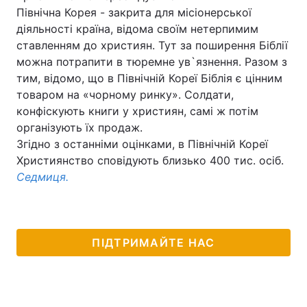
Північна Корея - закрита для місіонерської
діяльності країна, відома своїм нетерпимим
ставленням до християн. Тут за поширення Біблії
Головна
Війна
можна потрапити в тюремне ув`язнення. Разом з
тим, відомо, що в Північній Кореї Біблія є цінним
Україна
Політика
товаром на «чорному ринку». Солдати,
конфіскують книги у християн, самі ж потім
Економіка
Світ
організують їх продаж.
Згідно з останніми оцінками, в Північній Кореї
Спорт
Наука
Християнство сповідують близько 400 тис. осіб.
Седмиця.
Техно і зв'язок
Лайт
Зброя
Інциденти
Здоров'я
Туризм
ПІДТРИМАЙТЕ НАС
Цікавинки
Погода
Екологія
Регіони