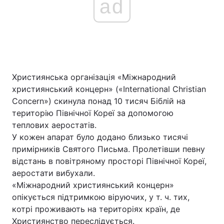
ad
Християнська організація «Міжнародний
християнський концерн» («International Christian
Concern») скинула понад 10 тисяч Біблій на
територію Північної Кореї за допомогою
теплових аеростатів.
У кожен апарат було додано близько тисячі
примірників Святого Письма. Пролетівши певну
відстань в повітряному просторі Північної Кореї,
аеростати вибухали.
«Міжнародний християнський концерн»
опікується підтримкою віруючих, у т. ч. тих,
котрі проживають на територіях країн, де
Християнство переслідується.