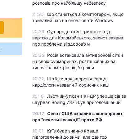
розповів про найбільшу небезпеку
21:20
Що станеться з комп’ютером, якщо
тривалий час не оновлювати Windows
20:39
Суд продовжив тримання під
вартою для Коломойського, захист заявив
про проблеми зі здоров'ям
s
20:35
Росія встановила антидронові сітки
на своїх субмаринах, розташованих за
тисячі кілометрів від України
20:22
Що їсти для здоров’я серця:
кардіологи назвали 7 корисних каш
20:18
Льотчик-утікач з КНДР уперше сів за
штурвал Boeing 737 і був приголомшений
20:17
Сенат США схвалив законопроект
про "пекельні санкції" проти РФ
20:01
Київ буде значно краще
підготовлений до зими, але фактор