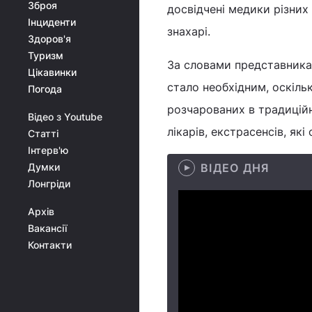
Зброя
досвідчені медики різних 
Інциденти
знахарі.
Здоров'я
Туризм
За словами представника 
Цікавинки
стало необхідним, оскіль
Погода
розчарованих в традиційн
Відео з Youtube
лікарів, екстрасенсів, які
Статті
Інтерв'ю
Думки
ВІДЕО ДНЯ
Лонгріди
Архів
Вакансії
Контакти