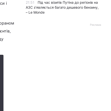
21:51
Під час візитів Путіна до регіонів на
си і
АЗС з’являється багато дешевого бензину,
– Le Monde
Кораном
Реклама
єнтів,
ду