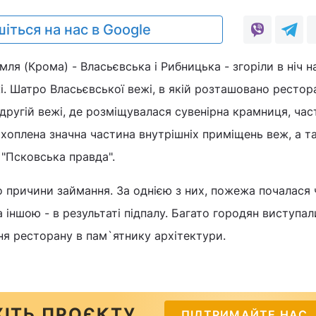
іться на нас в Google
ля (Крома) - Власьєвська і Рибницька - згоріли в ніч н
і. Шатро Власьєвської вежі, в якій розташовано рестора
другій вежі, де розміщувалася сувенірна крамниця, ча
охоплена значна частина внутрішніх приміщень веж, а т
 "Псковська правда".
 причини займання. За однією з них, пожежа почалася 
 іншою - в результаті підпалу. Багато городян виступал
я ресторану в пам`ятнику архітектури.
ІТЬ ПРОЄКТУ
ПІДТРИМАЙТЕ НАС