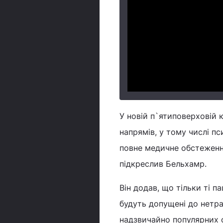
У новій п`ятиповерховій к
напрямів, у тому числі п
повне медичне обстеження
підкреслив Бельхамр.
Він додав, що тільки ті п
будуть допущені до нетра
надзвичайно популярних о