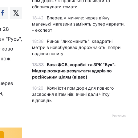
помідорів: як правильно поливати та
обприскувати томати
18:42
Вперед у минуле: через війну
маленькі магазини замінять супермаркети,
а 28
- експерт
н "Русь",
18:38
Ринок "лихоманить": квадратні
метри в новобудовах дорожчають, попри
стково
падіння попиту
акож
18:33
База ФСБ, кораблі та ЗРК "Бук":
Мадяр розкрив результати ударів по
російським цілям (відео)
через
18:20
Коли їсти помідори для повного
и,
засвоєння вітамінів: вчені дали чітку
відповідь
Реклама