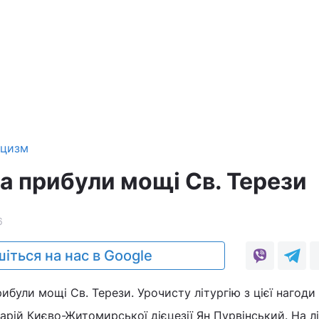
ицизм
 прибули мощі Св. Терези
6
іться на нас в Google
ибули мощі Св. Терези. Урочисту літургію з цієї нагоди
рій Києво-Житомирської дієцезії Ян Пурвінський. На лі