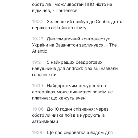
обстрілів і можливостей ППО ніхто не
відміняв, - Пантелеєв
19:52
Зеленський прибув до Сербії: деталі
першого офіційного візиту
19:23
Дипломатичний контранаступ
України на Вашингтон захлинувся, - The
Atlantic
19:21
5 найкращих бездротових
навушників для Android: фахівці назвали
головні хіти
19:19
Найдорожчим ресурсом на
астероїдах може виявитися зовсім не
платина: що кажуть вчені
19:06
До 10 годин спізнення: через
обстріли низка поїздів курсують із
затримками
19:00
Що дає сироватка з йодом для