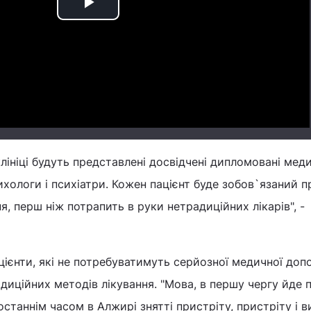
Play
Video
лініці будуть представлені досвідчені дипломовані меди
сихологи і психіатри. Кожен пацієнт буде зобов`язаний 
, перш ніж потрапить в руки нетрадиційних лікарів", -
ацієнти, які не потребуватимуть серйозної медичної доп
диційних методів лікування. "Мова, в першу чергу йде 
станнім часом в Алжирі знятті пристріту, пристріту і в