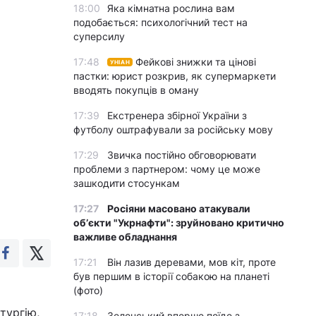
18:00
Яка кімнатна рослина вам
подобається: психологічний тест на
суперсилу
17:48
Фейкові знижки та цінові
УНІАН
пастки: юрист розкрив, як супермаркети
вводять покупців в оману
17:39
Екстренера збірної України з
футболу оштрафували за російську мову
17:29
Звичка постійно обговорювати
проблеми з партнером: чому це може
зашкодити стосункам
17:27
Росіяни масовано атакували
обʼєкти "Укрнафти": зруйновано критично
важливе обладнання
17:21
Він лазив деревами, мов кіт, проте
був першим в історії собакою на планеті
(фото)
тургію,
17:18
Зеленський вперше поїде з