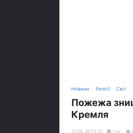
›
›
Новини
Релігії
Світ
Пожежа знищ
Кремля
15:08, 28.04.10
1 хв.