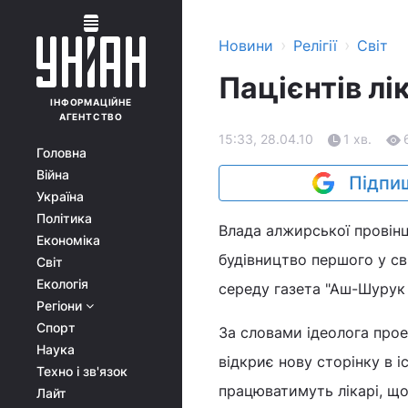
›
›
Новини
Релігії
Світ
Пацієнтів л
ІНФОРМАЦІЙНЕ
АГЕНТСТВО
15:33, 28.04.10
1 хв.
Головна
Війна
Підпиш
Україна
Політика
Влада алжирської провінці
Економіка
будівництво першого у св
Світ
Екологія
середу газета "Аш-Шурук 
Регіони
Спорт
За словами ідеолога проек
Наука
відкриє нову сторінку в і
Техно і зв'язок
працюватимуть лікарі, що
Лайт