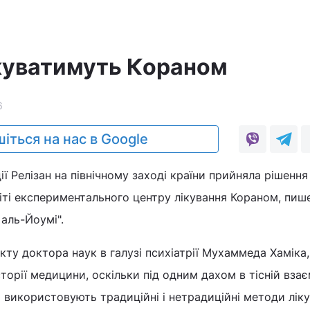
ікуватимуть Кораном
6
іться на нас в Google
ї Релізан на північному заході країни прийняла рішення
іті експериментального центру лікування Кораном, пиш
аль-Йоумі".
ту доктора наук в галузі психіатрії Мухаммеда Хаміка, 
сторії медицини, оскільки під одним дахом в тісній взає
 використовують традиційні і нетрадиційні методи ліку