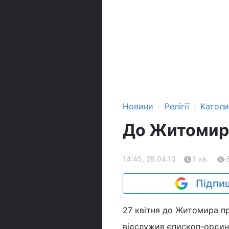
›
›
Новини
Релігії
Катол
До Житомира
14:45, 28.04.10
1 хв.
Підпиш
27 квітня до Житомира пр
відслужив єпископ-ордина