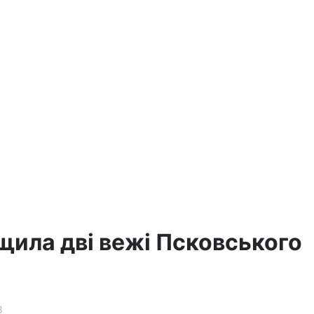
ила дві вежі Псковського
8