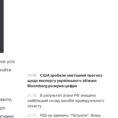
ки усіх
пройти
21:41
США зробили невтішний прогноз
щодо експорту українського збіжжя:
Bloomberg розкрив цифри
21:32
В результаті атаки РФ знищено
омоги,
найбільший склад засобів індивідуального
захисту
про
21:21
РЕБ не замінить "Петріоти": Флеш
игнанні