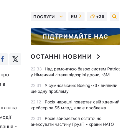
RU
+26
ПОСЛУГИ
ПІДТРИМАЙТЕ НАС
ОСТАННІ НОВИНИ
22:33
Над ремонтною базою систем Patriot
 про
у Німеччині літали підозрілі дрони, -ЗМІ
е в
22:31
У сумнозвісних Boeing-737 виявили
ще одну проблему
22:12
Росія нарешті повертає свій ядерний
клініка
крейсер за $5 млрд, але є проблема
модії
22:01
Росія збирається остаточно
анексувати частину Грузії, - країни НАТО
вання -