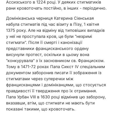
Ассизського в 1224 році. У деяких стигматиків
рани кровоточать постійно, в інших - періодично.
Домініканська черниця Катерина Сіенськая
набула стигматів під час візиту в Пізу, 1 квітня
1375 року. Але на відміну від типовіших випадків
у неї не проступала кров, це були "незримі
стигмати". Після її смерті і канонізації
представники францисканського ордену
висунули протест, оскільки в цьому вона
"конкурувала" з їх засновником св. Франциском.
Тому в 1471-72 роках Папа Сикст IV спеціальним
документом заборонив писати її зображення із
стигматами через суперечки між
францисканцями і домініканцями, що стосується
правдивості її твердження про їх отримання.
Папа Урбан VIII в 1630 році відмінив цю заборону,
вказавши, втім, що стигмати не мають бути
показані такими, що кровоточать.