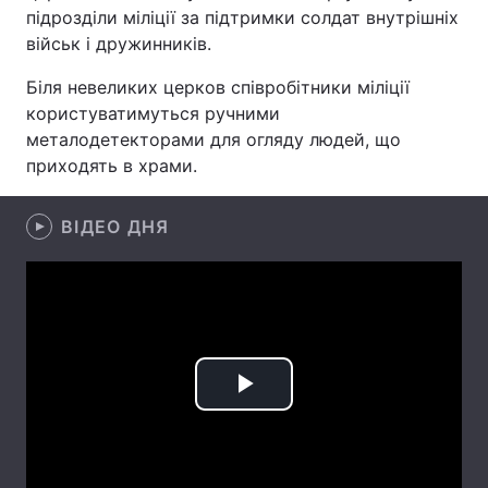
підрозділи міліції за підтримки солдат внутрішніх
військ і дружинників.
Біля невеликих церков співробітники міліції
Головна
Війна
користуватимуться ручними
металодетекторами для огляду людей, що
Україна
Політика
приходять в храми.
Економіка
Світ
ВІДЕО ДНЯ
Спорт
Наука
Техно і зв'язок
Лайт
Зброя
Інциденти
Здоров'я
Туризм
Play
Цікавинки
Погода
Video
Екологія
Регіони