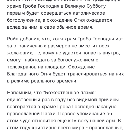
храме Гроба Господня в Великую Субботу
первым будет совершаться католическое
богослужение, а схождение Огня ожидается
вслед за ним, в свое обычное время.
Ройв добавил, что, хотя храм Гроба Господня из-
за ограниченных размеров не вместит всех
желающих, те, кому не удастся попасть внутрь,
смогут наблюдать за богослужением с
телеэкранов на площади. Схождение
Благодатного Огня будет транслироваться на них
в режиме реального времени.
Напомним, что "Божественное пламя"
единственный раз в году без видимой причины
возгорается в храме Гроба Господня накануне
православной Пасхи. Первое упоминание об
этом чуде относится еще к IV веку нашей эры. В
этом году христиане всего мира - православные,