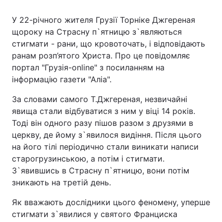
У 22-річного жителя Грузії Торніке Джгереная
щороку на Страсну п`ятницю з`являються
стигмати - рани, що кровоточать, і відповідають
ранам розп’ятого Христа. Про це повідомляє
портал "Грузія-online" з посиланням на
інформацію газети "Аліа".
За словами самого Т.Джгереная, незвичайні
явища стали відбуватися з ним у віці 14 років.
Тоді він одного разу пішов разом з друзями в
церкву, де йому з`явилося видіння. Після цього
на його тілі періодично стали виникати написи
старогрузинською, а потім і стигмати.
З`явившись в Страсну п`ятницю, вони потім
зникають на третій день.
Як вважають дослідники цього феномену, уперше
стигмати з`явилися у святого Франциска