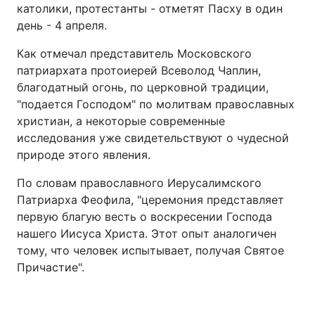
католики, протестанты - отметят Пасху в один
день - 4 апреля.
Как отмечал представитель Московского
патриархата протоиерей Всеволод Чаплин,
благодатный огонь, по церковной традиции,
"подается Господом" по молитвам православных
христиан, а некоторые современные
исследования уже свидетельствуют о чудесной
природе этого явления.
По словам православного Иерусалимского
Патриарха Феофила, "церемония представляет
первую благую весть о воскресении Господа
нашего Иисуса Христа. Этот опыт аналогичен
тому, что человек испытывает, получая Святое
Причастие".