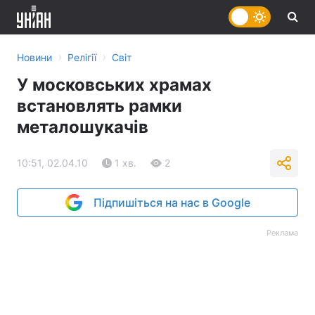
›
›
Новини
Релігії
Світ
У московських храмах
встановлять рамки
металошукачів
10:51, 02.04.10
1 хв.
2
Підпишіться на нас в Google
Реклама