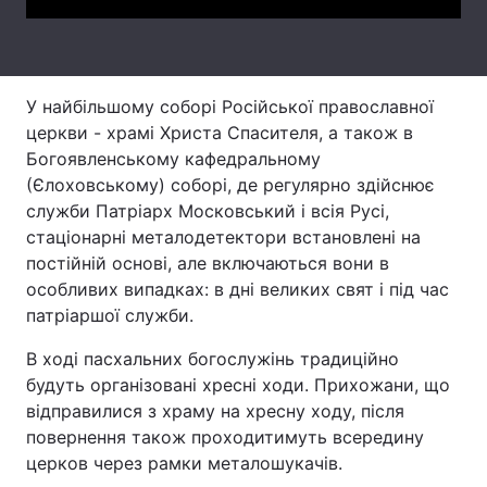
Лонгріди
Відео з Youtube
Статті
У найбільшому соборі Російської православної
церкви - храмі Христа Спасителя, а також в
Інтерв'ю
Думки
Богоявленському кафедральному
(Єлоховському) соборі, де регулярно здійснює
Архів
Вакансії
служби Патріарх Московський і всія Русі,
стаціонарні металодетектори встановлені на
Контакти
постійній основі, але включаються вони в
особливих випадках: в дні великих свят і під час
Послуги
патріаршої служби.
В ході пасхальних богослужінь традиційно
будуть організовані хресні ходи. Прихожани, що
відправилися з храму на хресну ходу, після
повернення також проходитимуть всередину
церков через рамки металошукачів.