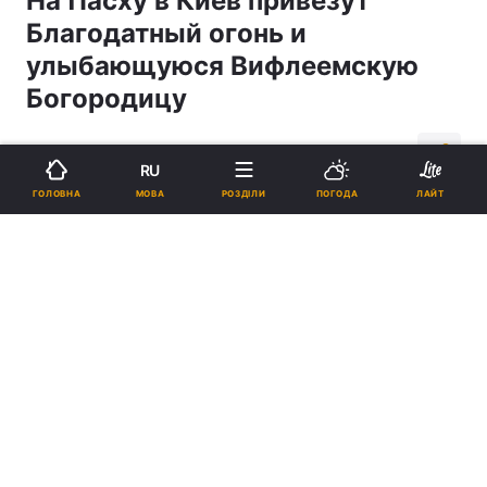
На Пасху в Киев привезут
Благодатный огонь и
улыбающуюся Вифлеемскую
Богородицу
02:54, 02.04.10
3 хв.
1
RU
МОВА
ГОЛОВНА
РОЗДІЛИ
ПОГОДА
ЛАЙТ
Підпишіться на нас в Google
На Пасху в Киев привезут Благодатный огонь и улыбающуюся
Вифлеемскую Богородицу
Реклама