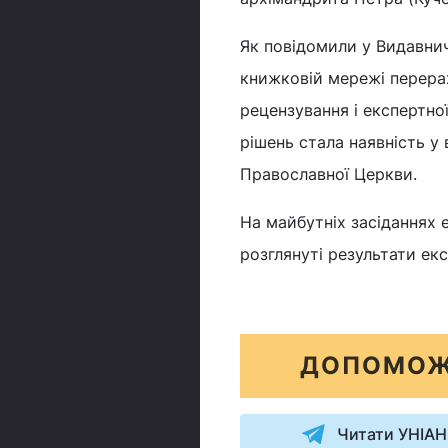
Як повідомили у Видавнич
книжковій мережі перерах
рецензування і експертної
рішень стала наявність у
Православної Церкви.
На майбутніх засіданнях е
розглянуті результати е
ДОПОМОЖ
Читати УНІАН