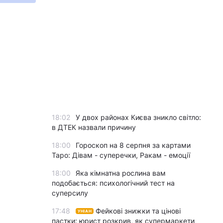
18:02
У двох районах Києва зникло світло:
в ДТЕК назвали причину
18:00
Гороскоп на 8 серпня за картами
Таро: Дівам - суперечки, Ракам - емоції
18:00
Яка кімнатна рослина вам
подобається: психологічний тест на
суперсилу
17:48
Фейкові знижки та цінові
УНІАН
пастки: юрист розкрив, як супермаркети