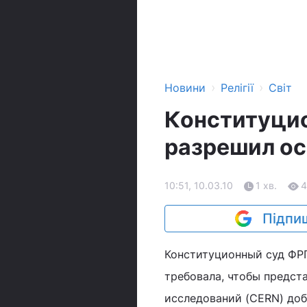
›
›
Новини
Релігії
Світ
Конституцио
разрешил ос
10:51, 10.03.10
1 хв.
4
Підпиш
Конституционный суд ФР
требовала, чтобы предст
исследований (CERN) доб