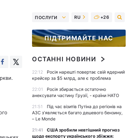
RU
+26
ПОСЛУГИ
ПІДТРИМАЙТЕ НАС
ОСТАННІ НОВИНИ
22:12
Росія нарешті повертає свій ядерний
ркви.
крейсер за $5 млрд, але є проблема
22:01
Росія збирається остаточно
анексувати частину Грузії, - країни НАТО
21:51
Під час візитів Путіна до регіонів на
ого
АЗС з’являється багато дешевого бензину,
– Le Monde
21:41
США зробили невтішний прогноз
щодо експорту українського збіжжя:
олицьких