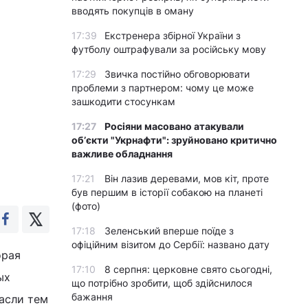
вводять покупців в оману
17:39
Екстренера збірної України з
футболу оштрафували за російську мову
17:29
Звичка постійно обговорювати
проблеми з партнером: чому це може
зашкодити стосункам
17:27
Росіяни масовано атакували
обʼєкти "Укрнафти": зруйновано критично
важливе обладнання
17:21
Він лазив деревами, мов кіт, проте
був першим в історії собакою на планеті
(фото)
17:18
Зеленський вперше поїде з
офіційним візитом до Сербії: названо дату
орая
17:10
8 серпня: церковне свято сьогодні,
ых
що потрібно зробити, щоб здійснилося
бажання
асли тем