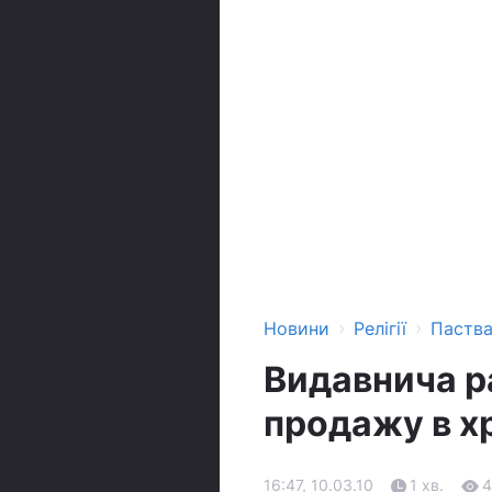
›
›
Новини
Релігії
Паств
Видавнича р
продажу в х
16:47, 10.03.10
1 хв.
4