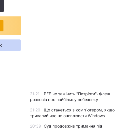
k
21:21
РЕБ не замінить "Петріоти": Флеш
розповів про найбільшу небезпеку
21:20
Що станеться з комп’ютером, якщо
тривалий час не оновлювати Windows
20:39
Суд продовжив тримання під