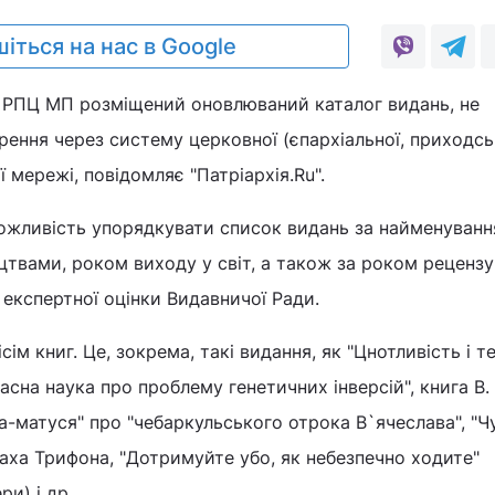
іться на нас в Google
и РПЦ МП розміщений оновлюваний каталог видань, не
ння через систему церковної (єпархіальної, приходсь
 мережі, повідомляє "Патріархія.Ru".
можливість упорядкувати список видань за найменуванн
цтвами, роком виходу у світ, а також за роком реценз
 експертної оцінки Видавничої Ради.
ім книг. Це, зокрема, такі видання, як "Цнотливість і те
сна наука про проблему генетичних інверсій", книга В. 
а-матуся" про "чебаркульського отрока В`ячеслава", "Ч
аха Трифона, "Дотримуйте убо, як небезпечно ходите"
и) і др.