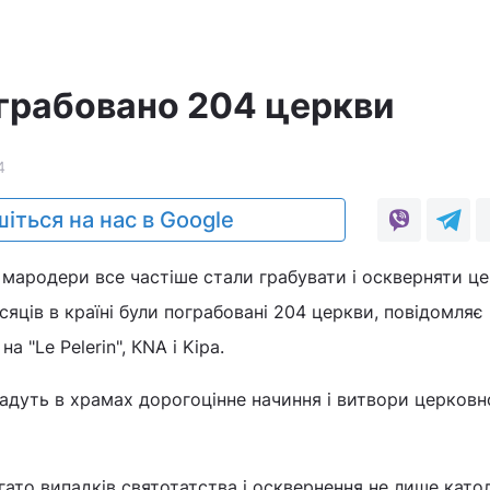
ограбовано 204 церкви
4
іться на нас в Google
 мародери все частіше стали грабувати і оскверняти це
ісяців в країні були пограбовані 204 церкви, повідомляє
 "Le Pelerin", КNA і Kipa.
адуть в храмах дорогоцінне начиння і витвори церковн
агато випадків святотатства і осквернення не лише кат