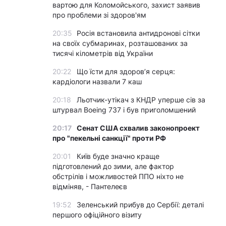
вартою для Коломойського, захист заявив
про проблеми зі здоров'ям
20:35
Росія встановила антидронові сітки
на своїх субмаринах, розташованих за
тисячі кілометрів від України
20:22
Що їсти для здоров’я серця:
кардіологи назвали 7 каш
20:18
Льотчик-утікач з КНДР уперше сів за
штурвал Boeing 737 і був приголомшений
20:17
Сенат США схвалив законопроект
про "пекельні санкції" проти РФ
20:01
Київ буде значно краще
підготовлений до зими, але фактор
обстрілів і можливостей ППО ніхто не
відміняв, - Пантелеєв
19:52
Зеленський прибув до Сербії: деталі
першого офіційного візиту