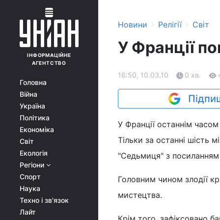
›
›
Новини
Релігії
Світ
У Франції п
ІНФОРМАЦІЙНЕ
АГЕНТСТВО
16:50, 10.03.10
0 хв.
Головна
Війна
Підпиш
Україна
Політика
У Франції останнім часом
Економіка
Тільки за останні шість м
Світ
Екологія
"Седьмиця" з посиланням на
Регіони
Спорт
Головним чином злодії кр
Наука
мистецтва.
Техно і зв'язок
Лайт
Крім того, зафіксовано б