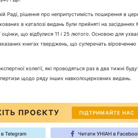
ій Раді, рішення про неприпустимість поширення в цер
ованих в каталозі видань були прийняті на засіданнях К
 оцінки, що відбулися 11 і 25 лютого. Основою для ухва
 вказаних книгах тверджень, що суперечать віровченню
кспертної колегії, які проводяться раз в два тижні буду
кспертизи щодо ряду інших навколоцерковних видань.
ІТЬ ПРОЄКТУ
ПІДТРИМАЙТЕ НАС
 в Telegram
Читати УНІАН в Faceboo