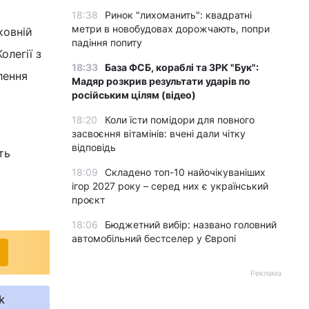
18:38
Ринок "лихоманить": квадратні
метри в новобудовах дорожчають, попри
ковній
падіння попиту
олегії з
18:33
База ФСБ, кораблі та ЗРК "Бук":
лення
Мадяр розкрив результати ударів по
російським цілям (відео)
18:20
Коли їсти помідори для повного
засвоєння вітамінів: вчені дали чітку
відповідь
ть
18:09
Складено топ-10 найочікуваніших
ігор 2027 року – серед них є український
проєкт
18:06
Бюджетний вибір: названо головний
автомобільний бестселер у Європі
Реклама
k