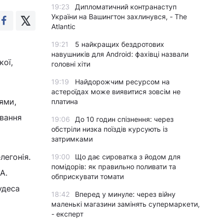
19:23
Дипломатичний контранаступ
України на Вашингтон захлинувся, - The
Atlantic
19:21
5 найкращих бездротових
навушників для Android: фахівці назвали
кої,
головні хіти
19:19
Найдорожчим ресурсом на
астероїдах може виявитися зовсім не
ями,
платина
ування
19:06
До 10 годин спізнення: через
обстріли низка поїздів курсують із
затримками
легонія.
19:00
Що дає сироватка з йодом для
помідорів: як правильно поливати та
А.
обприскувати томати
удеса
18:42
Вперед у минуле: через війну
маленькі магазини замінять супермаркети,
- експерт