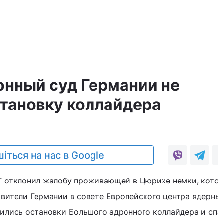
нный суд Германии не
тановку коллайдера
іться на нас в Google
Г отклонил жалобу проживающей в Цюрихе немки, кот
авители Германии в совете Европейского центра ядерн
ились остановки Большого адронного коллайдера и сп