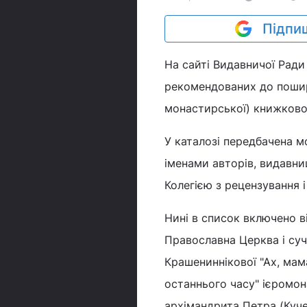
Підпиш
На сайті Видавничої Рад
рекомендованих до пошире
монастирської) книжкової
У каталозі передбачена 
іменами авторів, видавни
Колегією з рецензування і
Нині в список включено віс
Православна Церква і суча
Крашениннікової "Ах, мам
останнього часу" ієромон
архімандрита Петра (Кучер