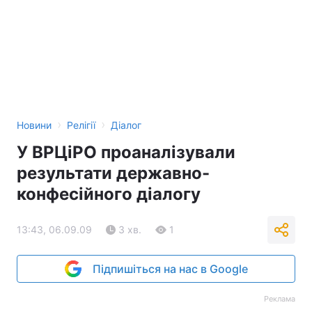
›
›
Новини
Релігії
Діалог
У ВРЦіРО проаналізували
результати державно-
конфесійного діалогу
13:43, 06.09.09
3 хв.
1
Підпишіться на нас в Google
Реклама