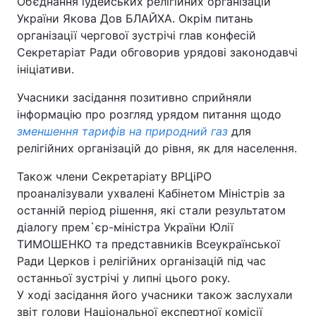
Об’єднання іудейських релігійних організацій
України Якова Дов БЛАЙХА. Окрім питань
організації чергової зустрічі глав конфесій
Секретаріат Ради обговорив урядові законодавчі
ініціативи.
Учасники засідання позитивно сприйняли
інформацію про розгляд урядом питання щодо
зменшення тарифів на природний газ
для
релігійних організацій до рівня, як для населення.
Також члени Секретаріату ВРЦіРО
проаналізували ухвалені Кабінетом Міністрів за
останній період рішення, які стали результатом
діалогу прем`єр-міністра України Юлії
ТИМОШЕНКО та представників Всеукраїнської
Ради Церков і релігійних організацій під час
останньої зустрічі у липні цього року.
У ході засідання його учасники також заслухали
звіт голови Національної експертної комісії