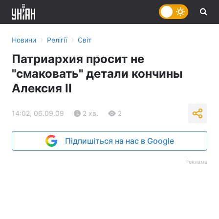
›
›
Новини
Релігії
Світ
Патриархия просит не
"смаковать" детали кончины
Алексия II
14:02, 06.09.09
2 хв.
2
Підпишіться на нас в Google
Реклама