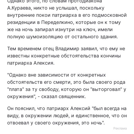
Однако этого, по словам протодиакона
А.Кураева, никто не услышал, поскольку
Лонгріди
внутренние покои патриарха в его подмосковной
резиденции в Переделкино, которые он к тому
Відео з Youtube
Статті
же на ночь запирал изнутри на ключ, имели
полную шумоизоляцию от остального здания.
Інтерв'ю
Думки
Тем временем отец Владимир заявил, что ему не
Архів
Вакансії
известны конкретные обстоятельства кончины
патриарха Алексия.
Контакти
"Однако вне зависимости от конкретных
Послуги
обстоятельств его смерти, это была своего рода
"плата" за ту свободу, которую он "выторговал" у
окружения", - сказал священник.
Он пояснил, что патриарх Алексий "был всегда на
виду, в окружении людей, и единственное, что он
отвоевал у своего окружения, это ночь".
Реклама