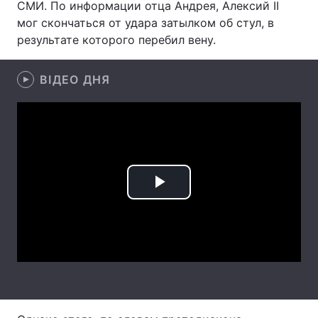
СМИ. По информации отца Андрея, Алексий II
мог скончаться от удара затылком об стул, в
результате которого перебил вену.
Головна
Війна
ВІДЕО ДНЯ
Україна
Політика
Економіка
Світ
Спорт
Наука
Техно і зв'язок
Лайт
Play
Зброя
Інциденти
Video
Здоров'я
Туризм
Цікавинки
Погода
Екологія
Регіони