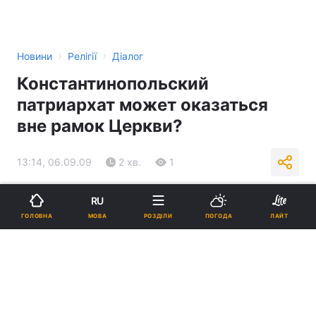
›
›
Новини
Релігії
Діалог
Константинопольский
патриархат может оказаться
вне рамок Церкви?
13:14, 06.09.09
2 хв.
1
Підпишіться на нас в Google
RU
МОВА
ГОЛОВНА
РОЗДІЛИ
ПОГОДА
ЛАЙТ
Реклама