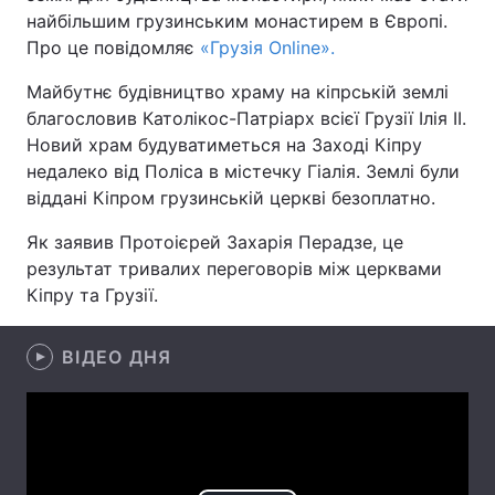
найбільшим грузинським монастирем в Європі.
Про це повідомляє
«Грузія Online».
Майбутнє будівництво храму на кіпрській землі
Головна
Війна
благословив Католікос-Патріарх всієї Грузії Ілія II.
Новий храм будуватиметься на Заході Кіпру
Україна
Політика
недалеко від Поліса в містечку Гіалія. Землі були
Економіка
Світ
віддані Кіпром грузинській церкві безоплатно.
Як заявив Протоієрей Захарія Перадзе, це
Спорт
Наука
результат тривалих переговорів між церквами
Техно і зв'язок
Лайт
Кіпру та Грузії.
Зброя
Інциденти
ВІДЕО ДНЯ
Здоров'я
Туризм
Цікавинки
Погода
Екологія
Регіони