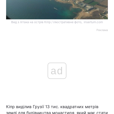
Вид з літака на острів Кіпр / ілюстративне фото, insertum.com
Реклама
ad
Кіпр виділив Грузії 13 тис. квадратних метрів
землі для будівництва монастиря, який має стати