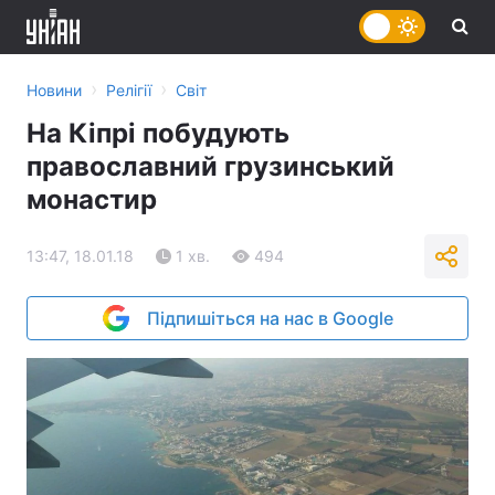
›
›
Новини
Релігії
Світ
На Кіпрі побудують
православний грузинський
монастир
13:47, 18.01.18
1 хв.
494
Підпишіться на нас в Google