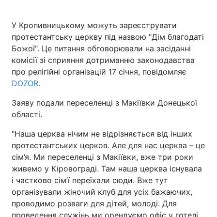
У Кропивницькому можуть зареєструвати
протестантську церкву під назвою "Дім благодаті
Божої". Це питання обговорювали на засіданні
комісії зі сприяння дотриманню законодавства
про релігійні організацій 17 січня, повідомляє
DOZOR.
Заяву подали переселенці з Макіївки Донецької
області.
"Наша церква нічим не відрізняється від інших
протестантських церков. Але для нас церква – це
сім’я. Ми переселенці з Макіївки, вже три роки
живемо у Кіровограді. Там наша церква існувала
і частково сім’ї переїхали сюди. Вже тут
організували жіночий клуб для усіх бажаючих,
проводимо розваги для дітей, молоді. Для
проведення служінь ми орендуємо офіс у готелі