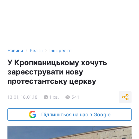
›
›
Новини
Релігії
Інші релігії
У Кропивницькому хочуть
зареєструвати нову
протестантську церкву
13:01, 18.01.18
1 хв.
541
Підпишіться на нас в Google