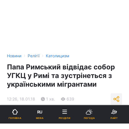
›
›
Новини
Релігії
Католицизм
Папа Римський відвідає собор
УГКЦ у Римі та зустрінеться з
українськими мігрантами
12:26, 18.01.18
1 хв.
639
RU
Підпишіться на нас в Google
МОВА
ГОЛОВНА
РОЗДІЛИ
ПОГОДА
ЛАЙТ