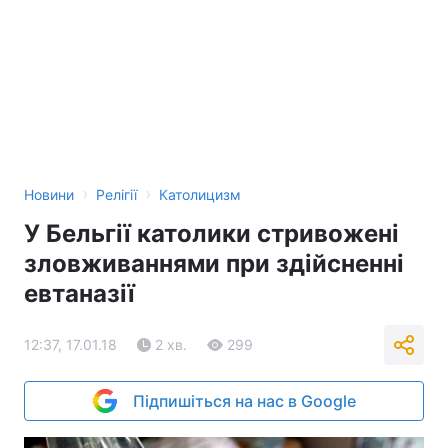
›
›
Новини
Релігії
Католицизм
У Бельгії католики стривожені
зловживаннями при здійсненні
евтаназії
12:37, 17.01.18
2 хв.
299
Підпишіться на нас в Google