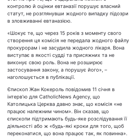
контролю й оцінки евтаназії порушує власний
статут, не розглянувши жодного випадку підозри
в зловживанні евтаназією.
«Шокує те, що через 15 років з моменту свого
створення ця комісія не передала жодного файлу
прокурорам і не засудила жодного лікаря. Вона
виступає в якості судді та присяжних та не
виконує свою роль. Вона не розширює
застосування закону, а порушує його», –
наголошується в публікації.
Єпископ Жан Кокероль повідомив 11 січня в
інтерв'ю для CatholicNews Agency, що
Католицька Церква давно знає, що комісія «не
працює належним чином». Він сказав, що
єпископи підтримають будь-яке розслідування її
діяльності або ж «будь-які кроки для того, щоб
переконатися, що вона працює так, як повинна».