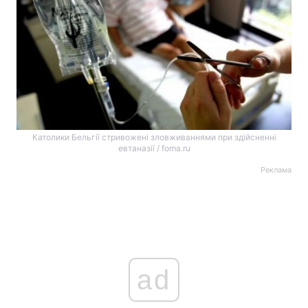
Католики Бельгії стривожені зловживаннями при здійсненні
евтаназії / foma.ru
Реклама
ad