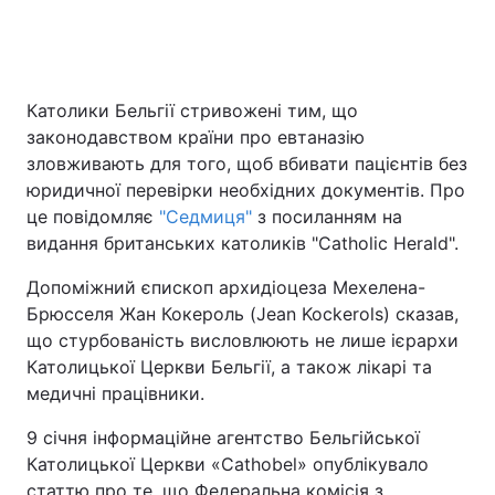
Католики Бельгії стривожені тим, що
законодавством країни про евтаназію
зловживають для того, щоб вбивати пацієнтів без
юридичної перевірки необхідних документів. Про
це повідомляє
"Седмиця"
з посиланням на
видання британських католиків "Catholic Herald".
Допоміжний єпископ архидіоцеза Мехелена-
Брюсселя Жан Кокероль (Jean Kockerols) сказав,
що стурбованість висловлюють не лише ієрархи
Католицької Церкви Бельгії, а також лікарі та
медичні працівники.
9 січня інформаційне агентство Бельгійської
Католицької Церкви «Cathobel» опублікувало
статтю про те, що Федеральна комісія з