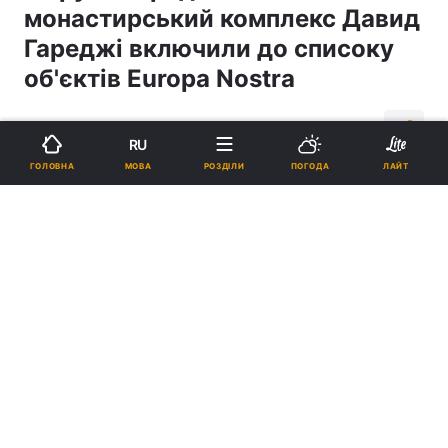
монастирський комплекс Давид
Гареджі включили до списоку
об'єктів Europa Nostra
12:00, 17.01.18
3 хв.
204
RU
МОВА
ГОЛОВНА
РОЗДІЛИ
ПОГОДА
ЛАЙТ
Підпишіться на нас в Google
Монастирський комплекс Давид Гареджі / Православие.Ru