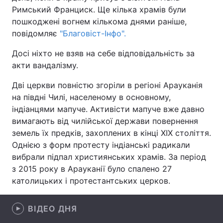
Римський Франциск. Ще кілька храмів були
пошкоджені вогнем кількома днями раніше,
повідомляє
"Благовіст-Інфо".
Головна
Війна
Досі ніхто не взяв на себе відповідальність за
акти вандалізму.
Україна
Політика
Дві церкви повністю згоріли в регіоні Арауканія
Економіка
Світ
на півдні Чилі, населеному в основному,
індіанцями мапуче. Активісти мапуче вже давно
Спорт
Наука
вимагають від чилійської держави повернення
Техно і зв'язок
Лайт
земель їх предків, захоплених в кінці XIX століття.
Однією з форм протесту індіанські радикали
Зброя
Інциденти
вибрали підпал християнських храмів. За період
з 2015 року в Арауканії було спалено 27
Здоров'я
Туризм
католицьких і протестантських церков.
Цікавинки
Погода
ВІДЕО ДНЯ
Екологія
Регіони