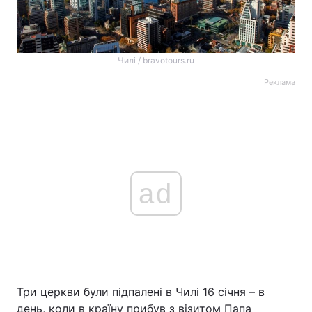
Чилі / bravotours.ru
Реклама
ad
Три церкви були підпалені в Чилі 16 січня – в
день, коли в країну прибув з візитом Папа