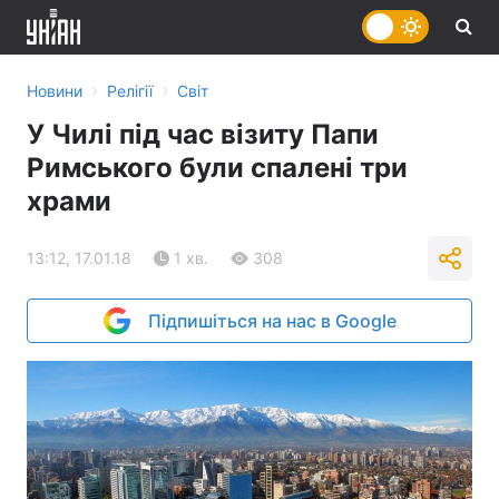
›
›
Новини
Релігії
Світ
У Чилі під час візиту Папи
Римського були спалені три
храми
13:12, 17.01.18
1 хв.
308
Підпишіться на нас в Google