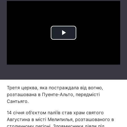
Лонгріди
Відео з Youtube
Статті
Play
Інтерв'ю
Думки
Video
Архів
Вакансії
Контакти
Послуги
Третя церква, яка постраждала від вогню,
розташована в Пуенте-Альто, передмісті
Сантьяго.
14 січня об'єктом паліїв став храм святого
Августина в місті Мелипилья, розташованого в
столичному регіоні. Зловмисники діяли під