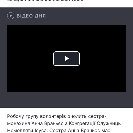
Лонгріди
ВІДЕО ДНЯ
Відео з Youtube
Статті
Інтерв'ю
Думки
Архів
Вакансії
Play
Контакти
Video
Послуги
Робочу групу волонтерів очолить сестра-
монахиня Анна Враньєс з Конгрегації Служниць
Немовляти Ісуса. Сестра Анна Враньєс має