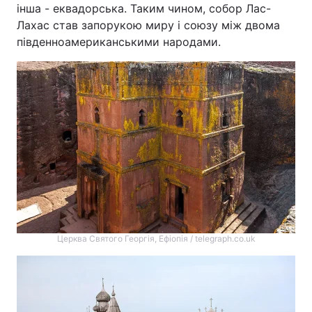
інша - еквадорська. Таким чином, собор Лас-
Лахас став запорукою миру і союзу між двома
південноамериканськими народами.
Церква Святого Георгія, Ефіопія / telegraph.co.uk