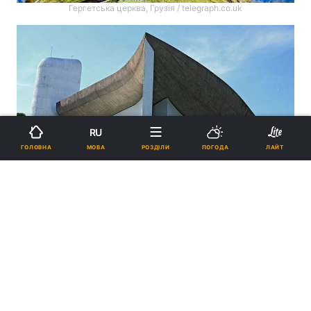
Гергетська церква, Грузія / telegraph.co.uk
RU
МОВА
ГОЛОВНА
РОЗДІЛИ
ПОГОДА
ЛАЙТ
Нотр-Дам-дю-О, Франція / telegraph.co.uk