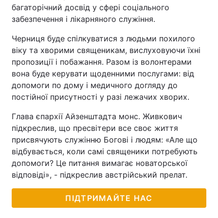
багаторічний досвід у сфері соціального
Тема оформлення
забезпечення і лікарняного служіння.
Черниця буде спілкуватися з людьми похилого
віку та хворими священикам, вислуховуючи їхні
пропозиції і побажання. Разом із волонтерами
вона буде керувати щоденними послугами: від
допомоги по дому і медичного догляду до
постійної присутності у разі лежачих хворих.
Глава єпархії Айзенштадта монс. Живкович
підкреслив, що пресвітери все своє життя
присвячують служінню Богові і людям: «Але що
відбувається, коли самі священики потребують
допомоги? Це питання вимагає новаторської
відповіді», - підкреслив австрійський прелат.
ПІДТРИМАЙТЕ НАС