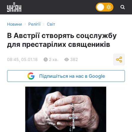
›
›
Новини
Релігії
Світ
В Австрії створять соцслужбу
для престарілих священиків
08:45, 05.01.18
2 хв.
382
Підпишіться на нас в Google