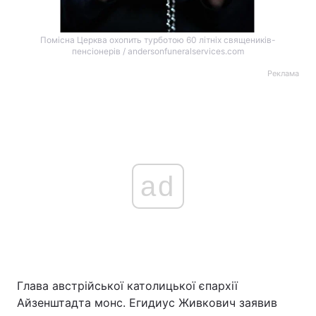
Помісна Церква охопить турботою 60 літніх священиків-
пенсіонерів / andersonfuneralservices.com
Реклама
ad
Глава австрійської католицької єпархії
Айзенштадта монс. Егидиус Живкович заявив