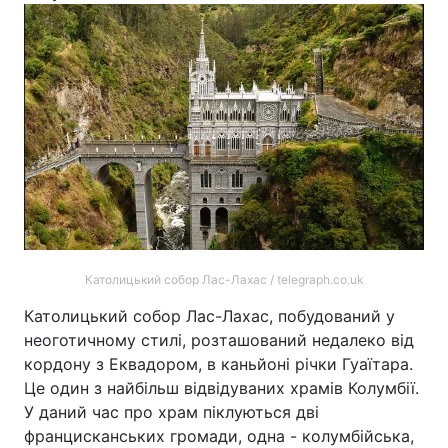
Католицький собор Лас-Лахас / telegraph.co.uk
Католицький собор Лас-Лахас, побудований у
неоготичному стилі, розташований недалеко від
кордону з Еквадором, в каньйоні річки Гуаїтара.
Це один з найбільш відвідуваних храмів Колумбії.
У даний час про храм піклуються дві
францисканських громади, одна - колумбійська,