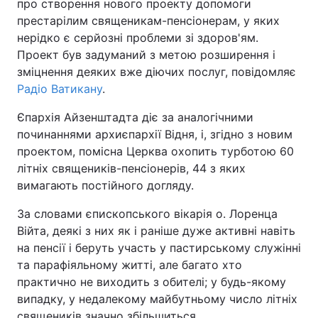
про створення нового проекту допомоги
престарілим священикам-пенсіонерам, у яких
нерідко є серйозні проблеми зі здоров'ям.
Проект був задуманий з метою розширення і
Головна
Війна
зміцнення деяких вже діючих послуг, повідомляє
Радіо Ватикану
.
Україна
Політика
Єпархія Айзенштадта діє за аналогічними
Економіка
Світ
починаннями архиєпархії Відня, і, згідно з новим
проектом, помісна Церква охопить турботою 60
Спорт
Наука
літніх священиків-пенсіонерів, 44 з яких
вимагають постійного догляду.
Техно і зв'язок
Лайт
За словами єпископського вікарія о. Лоренца
Зброя
Інциденти
Війта, деякі з них як і раніше дуже активні навіть
на пенсії і беруть участь у пастирському служінні
Здоров'я
Туризм
та парафіяльному житті, але багато хто
Цікавинки
Погода
практично не виходить з обителі; у будь-якому
випадку, у недалекому майбутньому число літніх
Екологія
Регіони
священиків значно збільшиться.